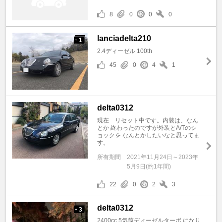
8
0
0
0
lanciadelta210
1
+
2.4ディーゼル 100th
45
0
4
1
delta0312
現在 リセット中です。内装は、なん
とか 終わったのですが外装とA/Tのシ
ョックを なんとかしたいなと思ってま
す。
所有期間
2021年11月24日～2023年
5月9日(約1年間)
22
0
2
3
delta0312
3
+
2400cc 5気筒ディーゼルターボ になり