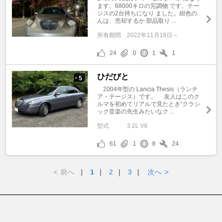
ます。68000キロの完調物 です。テー
ジスの2台持ちになり ました。紺色の
んは、売却するか 部品取り ...
所有期間
2022年11月18日～
24
0
1
1
ひだびと
5
+
2004年型の Lancia Thesis（ランチ
ア・テージス）です。 友人はこのク
ルマを初めてリアルで見たとき“クラシ
ック音楽の先生みたいなク ...
型式
3.2L V6
61
1
8
24
<
前へ
｜
1
｜
2
｜
3
｜
次へ
>