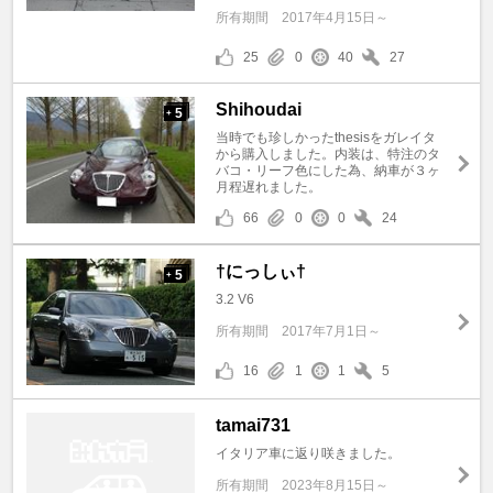
所有期間
2017年4月15日～
25
0
40
27
Shihoudai
5
+
当時でも珍しかったthesisをガレイタ
から購入しました。内装は、特注のタ
バコ・リーフ色にした為、納車が３ヶ
月程遅れました。
66
0
0
24
†にっしぃ†
5
+
3.2 V6
所有期間
2017年7月1日～
16
1
1
5
tamai731
イタリア車に返り咲きました。
所有期間
2023年8月15日～