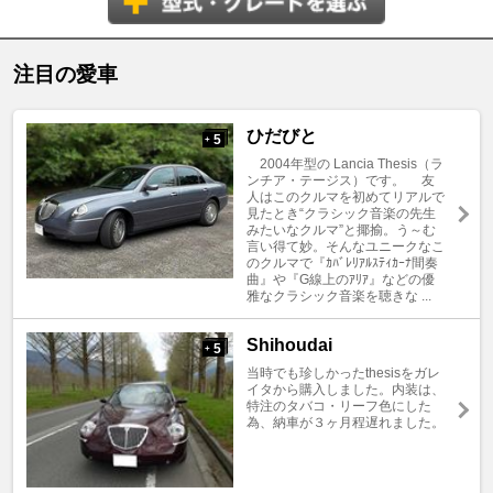
注目の愛車
ひだびと
5
+
2004年型の Lancia Thesis（ラ
ンチア・テージス）です。 友
人はこのクルマを初めてリアルで
見たとき“クラシック音楽の先生
みたいなクルマ”と揶揄。う～む
言い得て妙。そんなユニークなこ
のクルマで『ｶﾊﾞﾚﾘｱﾙｽﾃｨｶｰﾅ間奏
曲』や『G線上のｱﾘｱ』などの優
雅なクラシック音楽を聴きな ...
Shihoudai
5
+
当時でも珍しかったthesisをガレ
イタから購入しました。内装は、
特注のタバコ・リーフ色にした
為、納車が３ヶ月程遅れました。