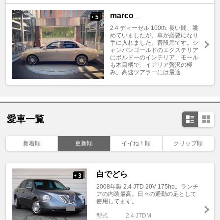
marco_
5
+
2.4 ディーゼル 100th. 長い間、眺
めていましたが、車が必要になり
手に入れました。普段用です。シ
ャンパンゴールドのエクステリア
にボルドーのインテリア、モール
も木目柄で、イアリア贅沢の極
み。高速ツアラーには最適
愛車一覧
新着順
更新順
イイね！順
クリップ順
白でどら
3
+
2008年製 2.4 JTD 20V 175hp。ランチ
アの内装最高。日々の通勤の足として
使用してます。
型式
2.4 JTDM