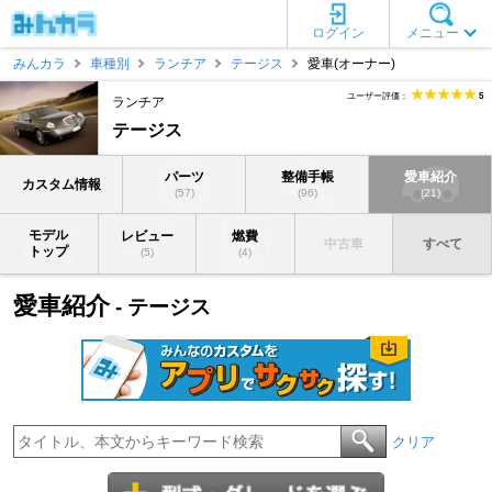
ログイン
メニュー
みんカラ
車種別
ランチア
テージス
愛車(オーナー)
ユーザー評価：
5
ランチア
テージス
パーツ
整備手帳
愛車紹介
カスタム情報
(57)
(96)
(21)
モデル
レビュー
燃費
中古車
すべて
トップ
(5)
(4)
愛車紹介
- テージス
クリア