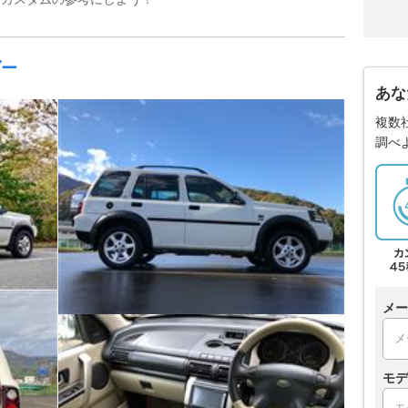
ダー
あな
複数
調べ
メー
モデ