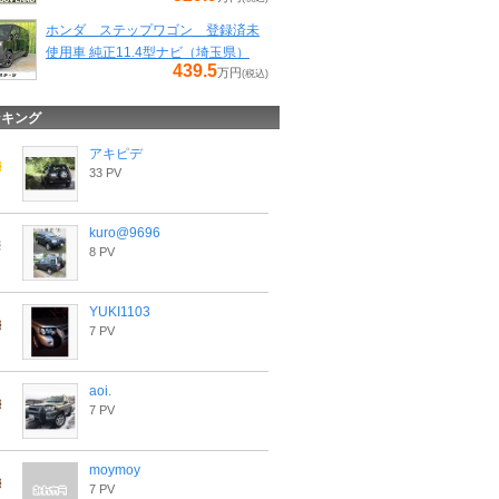
ホンダ ステップワゴン 登録済未
使用車 純正11.4型ナビ（埼玉県）
439.5
万円
(税込)
ンキング
アキピデ
33 PV
kuro@9696
8 PV
YUKI1103
7 PV
aoi.
7 PV
moymoy
7 PV