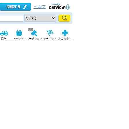
ヘルプ
愛車
イベント
オークション
サーキット
みんカラ＋