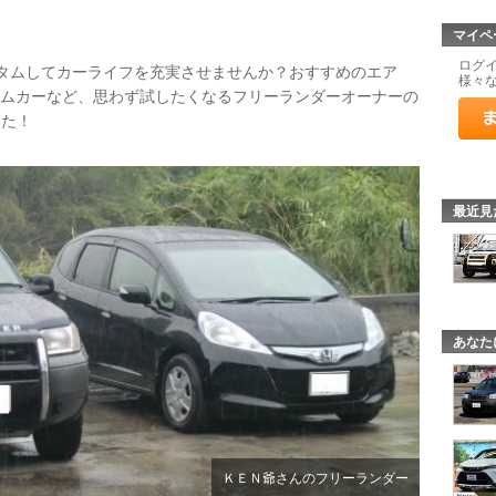
マイペ
ログ
スタムしてカーライフを充実させませんか？おすすめのエア
様々
タムカーなど、思わず試したくなるフリーランダーオーナーの
した！
最近見
あなた
ＫＥＮ爺さんのフリーランダー