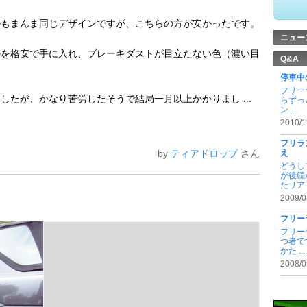
ルもまんま同じデザインですが、こちらの方が安かったです。
ニュー
のを格安で手に入れ、ブレーキダストが目立たない色（濃い目
Q&A
停車中
フリー
たが、かなり苦労したそうで結局一月以上かかりまし ...
らずっ
ン ...
2010/1
フリラ
by
ティアドロップ
さん
え
どうし
が後続
たリア .
2009/0
フリー
フリー
つ者で
かた ...
2008/0