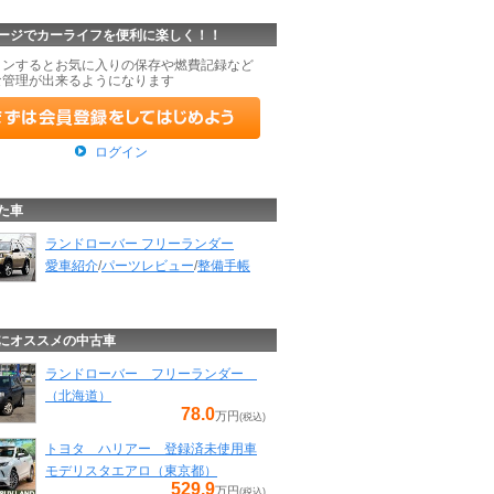
ージでカーライフを便利に楽しく！！
インするとお気に入りの保存や燃費記録など
な管理が出来るようになります
ログイン
た車
ランドローバー フリーランダー
愛車紹介
/
パーツレビュー
/
整備手帳
にオススメの中古車
ランドローバー フリーランダー
（北海道）
78.0
万円
(税込)
トヨタ ハリアー 登録済未使用車
モデリスタエアロ（東京都）
529.9
万円
(税込)