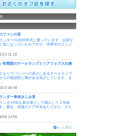
ス
のファンの音
ランダーの2005年式に乗っています。以前か
と気になっていたのですが、停車中のエンジ
2/13 11:18
ン初期型のテールランプとリアフォグ入れ換
てもリアバンパーの高さにあるテールランプ
からの視認性に難がある気がしています。ま
..
3/15 06:46
ランダー車体きしみ音
ランダ-HSEを新古車として購入して２年経
す。最近、前後のドア中央あたりから「かた
9/09 14:56
もっと見る