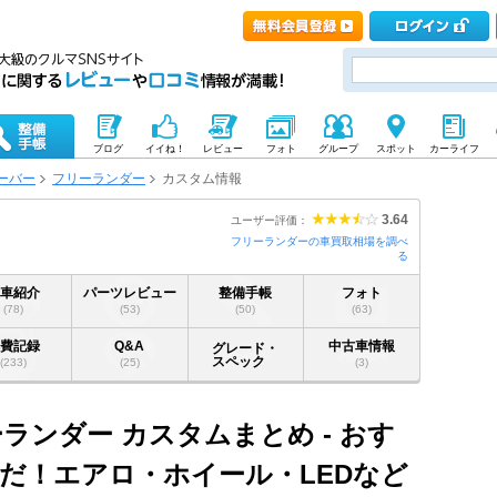
ブログ
イイね！
レビュー
フォト
グループ
スポット
カーライフ
ーバー
フリーランダー
カスタム情報
3.64
ユーザー評価：
フリーランダーの車買取相場を調べ
る
愛車紹介
パーツレビュー
整備手帳
フォト
(78)
(53)
(50)
(63)
燃費記録
Q&A
中古車情報
グレード・
スペック
(233)
(25)
(3)
ランダー カスタムまとめ - おす
だ！エアロ・ホイール・LEDなど