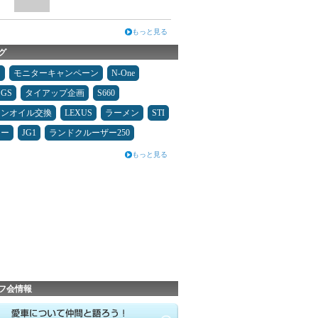
もっと見る
グ
タ
モニターキャンペーン
N-One
GS
タイアップ企画
S660
ジンオイル交換
LEXUS
ラーメン
STI
ター
JG1
ランドクルーザー250
もっと見る
フ会情報