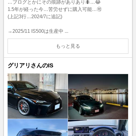
…ブログとかにその痕跡がありあり🐜…😂
1.5年が経った今…苦労せずに購入可能…🉑
(上記3行…2024/7に追記)
→2025/11 IS500は生産中 ...
もっと見る
グリアリさんのIS