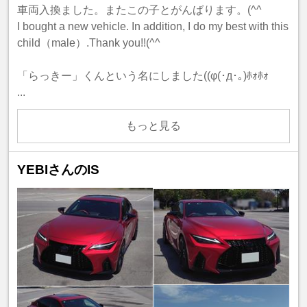
車両入換ました。またこの子とがんばります。(^^ゞ
I bought a new vehicle. In addition, I do my best with this
child（male）.Thank you!!(^^ゞ
「らっきー」くんという名にしました((φ(･д･｡)ﾎｫﾎｫ
...
もっと見る
YEBIさんのIS