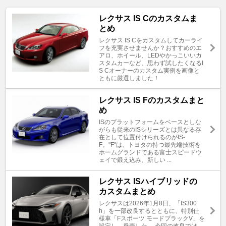
レクサス IS Cのカスタムま
とめ
レクサス IS Cをカスタムしてカーライ
フを充実させませんか？おすすめのエ
アロ、ホイール、LEDやかっこいいカ
スタムカーなど、思わず試したくなるI
S Cオーナーのカスタム実例を画像と
ともに厳選しました！
レクサス IS Fのカスタムまと
め
ISのプラットフォームをベースとしな
がらも従来のISシリーズとは異なる存
在として位置付けられるのがIS-
F。"F"は、トヨタの持つ最先端技術を
ホームグランドである富士スピードウ
ェイで鍛え込み、新しい ...
レクサス ISハイブリッドの
カスタムまとめ
レクサスは2026年1月8日、「IS300
h」を一部改良するとともに、特別仕
様車「Fスポーツ モードブラックV」を