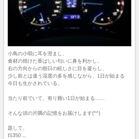
小鳥の小唄に耳を澄まし、
食材の焼けた香ばしい匂いに鼻を利かし、
右の方向からの朝日の眩しさに目を凝らし、
少し前とは違う湿度の多を感じながら、1日が始まる
今日も生かされている。
当たり前でいて、有り難い1日が始まる……
そんな頭の片隅の記憶をお届けします(^^)
題して、
IS350 ...