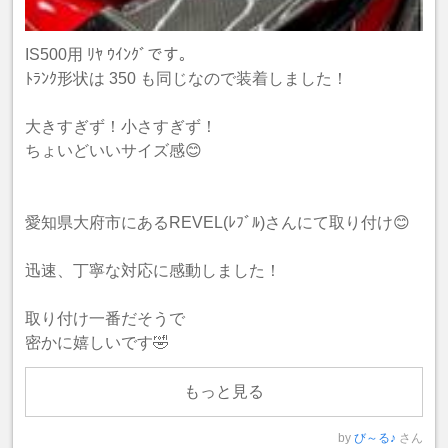
IS500用 ﾘﾔ ｳｲﾝｸﾞです。
ﾄﾗﾝｸ形状は 350 も同じなので装着しました！
大きすぎず！小さすぎず！
ちょいどいいサイズ感😊
愛知県大府市にあるREVEL(ﾚﾌﾞﾙ)さんにて取り付け😊
迅速、丁寧な対応に感動しました！
取り付け一番だそうで
密かに嬉しいです🤣
もっと見る
by
び～る♪
さん