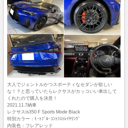
大人でジェントルかつスポーティなセダンが欲しい
な！？と思っていたらレクサスがカッコいい車出して
くれたので購入を決意！
2021.11.7納車
レクサスis350 F Sports Mode Black
特別カラー：ﾋｰﾄﾌﾞﾙｰｺﾝﾄﾗｽﾄﾚｲﾔﾘﾝｸﾞ
内装色：フレアレッド