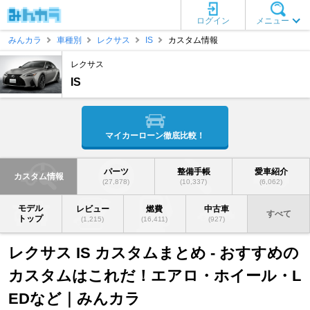
ログイン
メニュー
みんカラ
車種別
レクサス
IS
カスタム情報
レクサス
IS
マイカーローン徹底比較！
パーツ
整備手帳
愛車紹介
カスタム情報
(27,878)
(10,337)
(6,062)
モデル
レビュー
燃費
中古車
すべて
トップ
(1,215)
(16,411)
(927)
レクサス IS カスタムまとめ - おすすめの
カスタムはこれだ！エアロ・ホイール・L
EDなど｜みんカラ