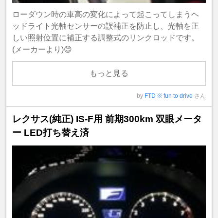
ローダウン時の車高の変化によって起こってしまうヘ
ッドライト光軸センサーの誤補正を防止し、光軸を正
しい照射位置に補正する調整式のリンクロッドです。
(メーカーより)😊
もっと見る
by
FTD ※ fun to drive
さん
レクサス(純正) IS-F用 前期300km 双眼メータ
ー LED打ち替え済