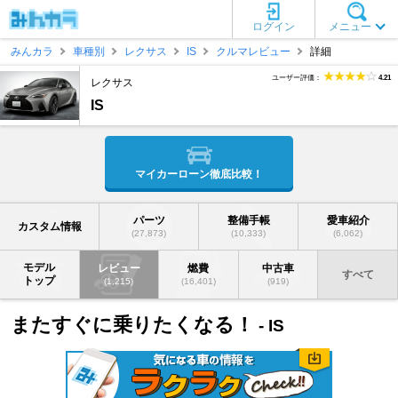
ログイン
メニュー
みんカラ
車種別
レクサス
IS
クルマレビュー
詳細
ユーザー評価：
4.21
レクサス
IS
マイカーローン徹底比較！
パーツ
整備手帳
愛車紹介
カスタム情報
(27,873)
(10,333)
(6,062)
モデル
レビュー
燃費
中古車
すべて
トップ
(1,215)
(16,401)
(919)
またすぐに乗りたくなる！
- IS