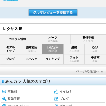
レクサス IS
パーツ
整備手帳
カスタム情報
(27,873)
(10,332)
モデル
愛車紹介
レビュー
燃費
Q&A
トップ
(6,061)
(1,215)
(16,399)
(410)
フォト
中古車
ブログ
スペック
ランキング
(13,734)
(912)
ページの先頭へ ▲
みんカラ 人気のカテゴリ
車種別
イイね！
整備手帳
ブログ