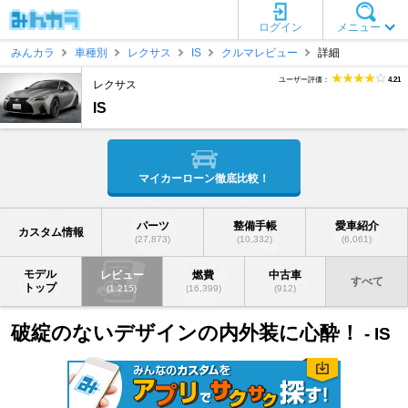
ログイン
メニュー
みんカラ
車種別
レクサス
IS
クルマレビュー
詳細
ユーザー評価：
4.21
レクサス
IS
マイカーローン徹底比較！
パーツ
整備手帳
愛車紹介
カスタム情報
(27,873)
(10,332)
(6,061)
モデル
レビュー
燃費
中古車
すべて
トップ
(1,215)
(16,399)
(912)
破綻のないデザインの内外装に心酔！
- IS