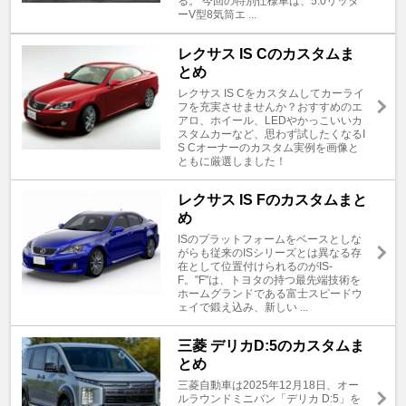
る。 今回の特別仕様車は、5.0リッタ
ーV型8気筒エ ...
レクサス IS Cのカスタムま
とめ
レクサス IS Cをカスタムしてカーライ
フを充実させませんか？おすすめのエ
アロ、ホイール、LEDやかっこいいカ
スタムカーなど、思わず試したくなるI
S Cオーナーのカスタム実例を画像と
ともに厳選しました！
レクサス IS Fのカスタムまと
め
ISのプラットフォームをベースとしな
がらも従来のISシリーズとは異なる存
在として位置付けられるのがIS-
F。"F"は、トヨタの持つ最先端技術を
ホームグランドである富士スピードウ
ェイで鍛え込み、新しい ...
三菱 デリカD:5のカスタムま
とめ
三菱自動車は2025年12月18日、オー
ルラウンドミニバン「デリカ D:5」を