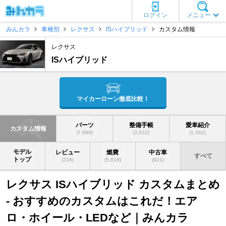
ログイン
メニュー
みんカラ
車種別
レクサス
ISハイブリッド
カスタム情報
レクサス
ISハイブリッド
マイカーローン徹底比較！
パーツ
整備手帳
愛車紹介
カスタム情報
(7,899)
(3,522)
(1,562)
モデル
レビュー
燃費
中古車
すべて
トップ
(216)
(5,818)
(921)
レクサス ISハイブリッド カスタムまとめ
- おすすめのカスタムはこれだ！エア
ロ・ホイール・LEDなど｜みんカラ