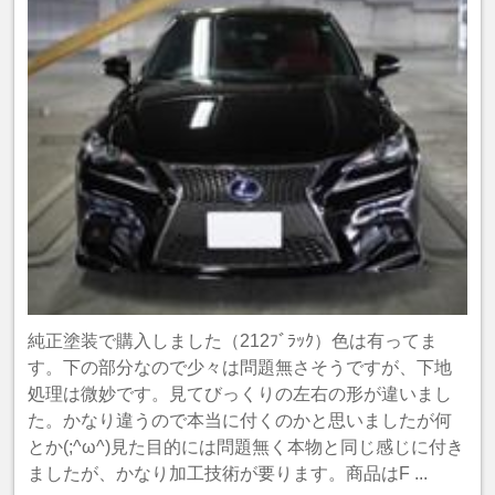
純正塗装で購入しました（212ﾌﾞﾗｯｸ）色は有ってま
す。下の部分なので少々は問題無さそうですが、下地
処理は微妙です。見てびっくりの左右の形が違いまし
た。かなり違うので本当に付くのかと思いましたが何
とか(;^ω^)見た目的には問題無く本物と同じ感じに付き
ましたが、かなり加工技術が要ります。商品はF ...