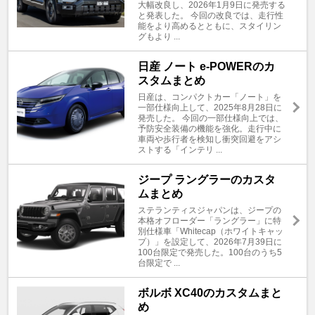
大幅改良し、2026年1月9日に発売する
と発表した。 今回の改良では、走行性
能をより高めるとともに、スタイリン
グもより ...
日産 ノート e-POWERのカ
スタムまとめ
日産は、コンパクトカー「ノート」を
一部仕様向上して、2025年8月28日に
発売した。 今回の一部仕様向上では、
予防安全装備の機能を強化。走行中に
車両や歩行者を検知し衝突回避をアシ
ストする「インテリ ...
ジープ ラングラーのカスタ
ムまとめ
ステランティスジャパンは、ジープの
本格オフローダー「ラングラー」に特
別仕様車「Whitecap（ホワイトキャッ
プ）」を設定して、2026年7月39日に
100台限定で発売した。100台のうち5
台限定で ...
ボルボ XC40のカスタムまと
め