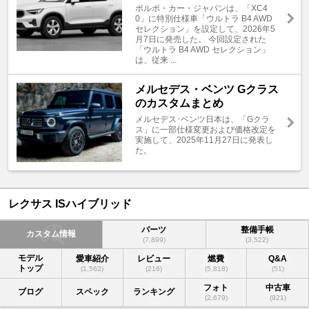
ボルボ・カー・ジャパンは、「XC4
0」に特別仕様車「ウルトラ B4 AWD
セレクション」を設定して、2026年5
月7日に発売した。 今回設定された
「ウルトラ B4 AWD セレクション」
は、従来 ...
メルセデス・ベンツ Gクラス
のカスタムまとめ
メルセデス･ベンツ日本は、「Gクラ
ス」に一部仕様変更および価格改定を
実施して、2025年11月27日に発表し
た。
レクサス ISハイブリッド
パーツ
整備手帳
カスタム情報
(7,899)
(3,522)
モデル
愛車紹介
レビュー
燃費
Q&A
トップ
(1,562)
(216)
(5,818)
(51)
フォト
中古車
ブログ
スペック
ランキング
(2,679)
(921)