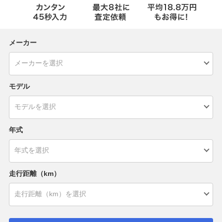
メーカー
モデル
年式
走行距離（km）