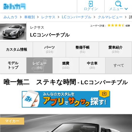
ログイン
メニュー
みんカラ
車種別
レクサス
LCコンバーチブル
クルマレビュー
ユーザー評価：
4.59
レクサス
LCコンバーチブル
パーツ
整備手帳
愛車紹介
カスタム情報
(224)
(51)
(150)
モデル
レビュー
燃費
中古車
すべて
トップ
(59)
(102)
(30)
唯一無二 ステキな時間
- LCコンバーチブル
マイカー