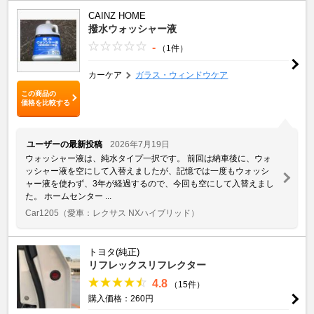
CAINZ HOME
撥水ウォッシャー液
-
（1件）
カーケア
ガラス・ウィンドウケア
この商品の
価格を比較する
ユーザーの最新投稿
2026年7月19日
ウォッシャー液は、純水タイプ一択です。 前回は納車後に、ウォ
ッシャー液を空にして入替えましたが、記憶では一度もウォッシ
ャー液を使わず、3年が経過するので、今回も空にして入替えまし
た。 ホームセンター ...
Car1205
（愛車：レクサス NXハイブリッド）
トヨタ(純正)
リフレックスリフレクター
4.8
（15件）
購入価格：260円