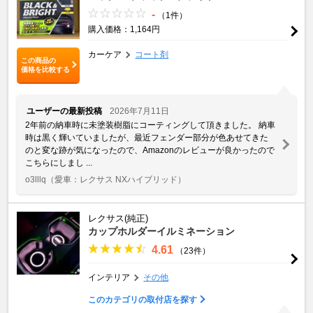
-
（1件）
購入価格：1,164円
カーケア
コート剤
この商品の
価格を比較する
ユーザーの最新投稿
2026年7月11日
2年前の納車時に未塗装樹脂にコーティングして頂きました。 納車
時は黒く輝いていましたが、最近フェンダー部分が色あせてきた
のと変な跡が気になったので、Amazonのレビューが良かったので
こちらにしまし ...
o3lllq
（愛車：レクサス NXハイブリッド）
レクサス(純正)
カップホルダーイルミネーション
4.61
（23件）
インテリア
その他
このカテゴリの取付店を探す