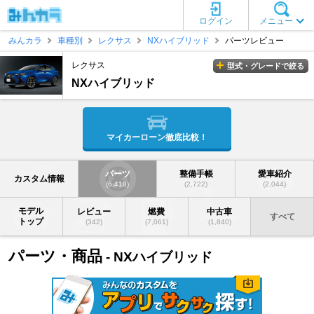
ログイン
メニュー
みんカラ
車種別
レクサス
NXハイブリッド
パーツレビュー
レクサス
型式・グレードで絞る
NXハイブリッド
マイカーローン徹底比較！
パーツ
整備手帳
愛車紹介
カスタム情報
(6,418)
(2,722)
(2,044)
モデル
レビュー
燃費
中古車
すべて
トップ
(342)
(7,061)
(1,840)
パーツ・商品
- NXハイブリッド