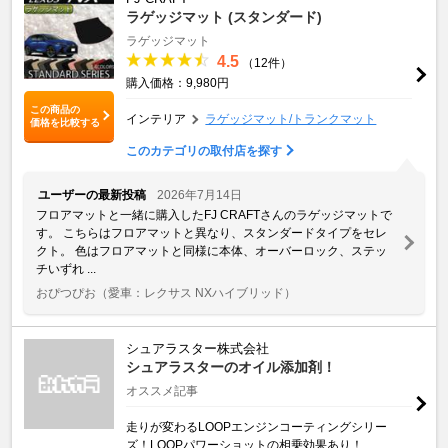
ラゲッジマット (スタンダード)
ラゲッジマット
4.5
（12件）
購入価格：9,980円
この商品の
インテリア
ラゲッジマット/トランクマット
価格を比較する
このカテゴリの取付店を探す
ユーザーの最新投稿
2026年7月14日
フロアマットと一緒に購入したFJ CRAFTさんのラゲッジマットで
す。 こちらはフロアマットと異なり、スタンダードタイプをセレ
クト。 色はフロアマットと同様に本体、オーバーロック、ステッ
チいずれ ...
おぴつぴお
（愛車：レクサス NXハイブリッド）
シュアラスター株式会社
シュアラスターのオイル添加剤！
オススメ記事
走りが変わるLOOPエンジンコーティングシリー
ズ！LOOPパワーショットの相乗効果あり！