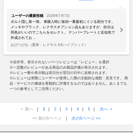
ユーザーの最新投稿
2026年7月7日
ボルト隠し第一弾。 車購入時に毎回一番最初にイジる部分です。
メッキやブラック、レクサスオプション品もありますが、自分は
同色がいいのでこちらをセレクト。 ナンバープレートと近似色で
作成されてお ...
おぴつぴお
（愛車：レクサス NXハイブリッド）
※自作等、表示されないパーツレビューは「レビュー」を選択
※一定数のレビューがある商品のみ製品評価が表示されます。
※レビュー数や表示順は前日分が翌日の日中に反映されます。
※レビューは実際にユーザーが使用した際の主観的な感想・意見です。 商
品・サービスの価値を客観的に評価するものではありません。あくまでも
一つの参考としてご活用ください。
<
前へ
｜
1
｜
2
｜
3
｜
4
｜
5
｜
次へ
>
<< 前の5ページ
｜
次の5ページ >>