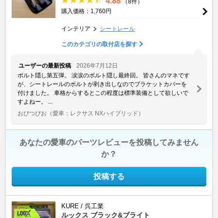
4.88
（8件）
購入価格：1,760円
インテリア
シートレール
このカテゴリの取付店を探す
ユーザーの最新投稿
2026年7月12日
ボルト隠し第五弾。 涙涙のボルト隠し最終回。 皆さんのマネです
が、シートレールのボルトが剥き出しなのでブラケットカバーを
付けました。 車格からするとこの程度は標準装備として欲しいで
すよねー。 ...
おぴつぴお
（愛車：レクサス NXハイブリッド）
あなたの愛車のパーツレビューを投稿してみません
か？
投稿する
KURE / 呉工業
ルックス ブラック&ブライト