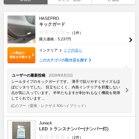
HASEPRO
キックガード
-
（1件）
購入価格：5,237円
インテリア
ドア内張り
この商品の
価格を比較する
このカテゴリの取付店を探す
ユーザーの最新投稿
2026年8月2日
シールタイプのキックガードです。 薄手で貼りやすくサイズもほ
ぼピッタリでした。 目立ちにくく、内装インテリアを邪魔しない
点が気に入っています。 半年たちますが剥がれもなく機能を発揮
してくれています ...
紅のブー
（愛車：レクサス NXハイブリッド）
Junack
LED トランスナンバー(ナンバー灯)
-
（2件）