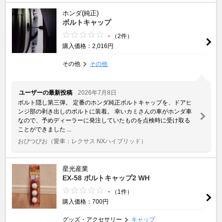
ホンダ(純正)
ボルトキャップ
-
（2件）
購入価格：2,016円
その他
その他
ユーザーの最新投稿
2026年7月8日
ボルト隠し第三弾。 定番のホンダ純正ボルトキャップを、ドアヒ
ンジ部の剥き出しのボルトに装着。 幸いカミさんの車がホンダ車
なので、予めディーラーに発注していたものを点検時に受け取る
ことができました ...
おぴつぴお
（愛車：レクサス NXハイブリッド）
星光産業
EX-58 ボルトキャップ2 WH
-
（1件）
購入価格：700円
グッズ・アクセサリー
キャップ