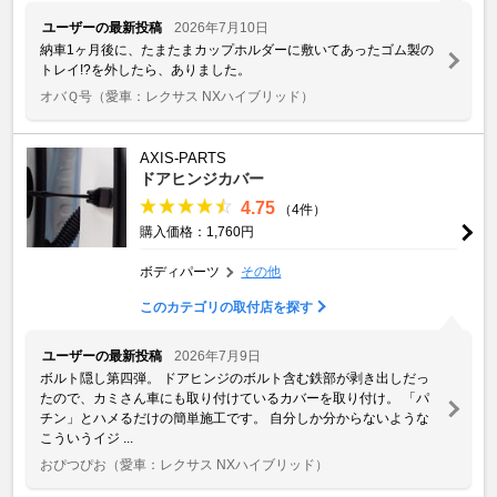
ユーザーの最新投稿
2026年7月10日
納車1ヶ月後に、たまたまカップホルダーに敷いてあったゴム製の
トレイ!?を外したら、ありました。
オバＱ号
（愛車：レクサス NXハイブリッド）
AXIS-PARTS
ドアヒンジカバー
4.75
（4件）
購入価格：1,760円
ボディパーツ
その他
このカテゴリの取付店を探す
ユーザーの最新投稿
2026年7月9日
ボルト隠し第四弾。 ドアヒンジのボルト含む鉄部が剥き出しだっ
たので、カミさん車にも取り付けているカバーを取り付け。 「パ
チン」とハメるだけの簡単施工です。 自分しか分からないような
こういうイジ ...
おぴつぴお
（愛車：レクサス NXハイブリッド）