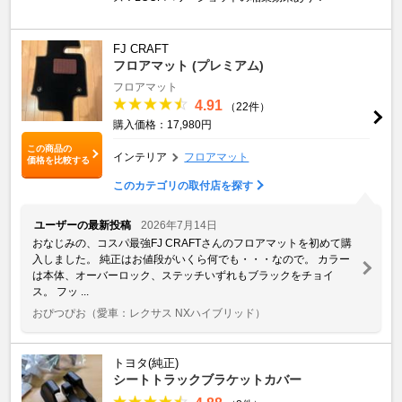
FJ CRAFT
フロアマット (プレミアム)
フロアマット
4.91
（22件）
購入価格：17,980円
この商品の
インテリア
フロアマット
価格を比較する
このカテゴリの取付店を探す
ユーザーの最新投稿
2026年7月14日
おなじみの、コスパ最強FJ CRAFTさんのフロアマットを初めて購
入しました。 純正はお値段がいくら何でも・・・なので。 カラー
は本体、オーバーロック、ステッチいずれもブラックをチョイ
ス。 フッ ...
おぴつぴお
（愛車：レクサス NXハイブリッド）
トヨタ(純正)
シートトラックブラケットカバー