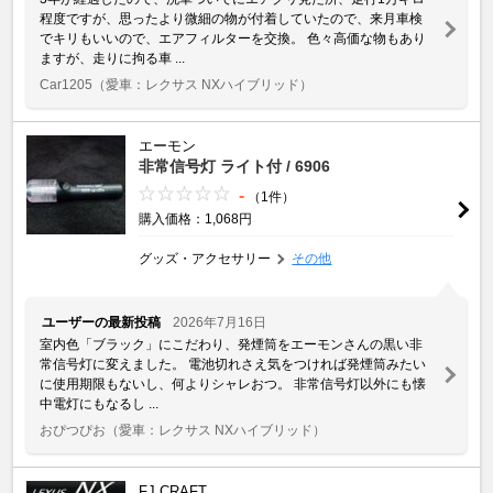
程度ですが、思ったより微細の物が付着していたので、来月車検
でキリもいいので、エアフィルターを交換。 色々高価な物もあり
ますが、走りに拘る車 ...
Car1205
（愛車：レクサス NXハイブリッド）
エーモン
非常信号灯 ライト付 / 6906
-
（1件）
購入価格：1,068円
グッズ・アクセサリー
その他
ユーザーの最新投稿
2026年7月16日
室内色「ブラック」にこだわり、発煙筒をエーモンさんの黒い非
常信号灯に変えました。 電池切れさえ気をつければ発煙筒みたい
に使用期限もないし、何よりシャレおつ。 非常信号灯以外にも懐
中電灯にもなるし ...
おぴつぴお
（愛車：レクサス NXハイブリッド）
FJ CRAFT