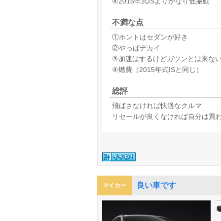
④2015年式ISよりかなり低振動
不満な点
①ホントはセダンが好き
②やっぱデカイ
③加速はするけどガツンとは来な
④燃費（2015年式ISと同じ）
総評
飛ばさなければ快適なクルマ
リセールが良くなければ自分は買
良い車です
マイカー