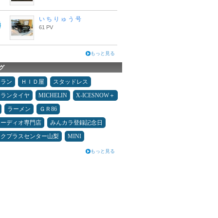
い ち り ゅ う 号
61 PV
もっと見る
グ
ュラン
ＨＩＤ屋
スタッドレス
ュランタイヤ
MICHELIN
X-ICESNOW＋
ラーメン
ＧＲ86
オーディオ専門店
みんカラ登録記念日
ックプラスセンター山梨
MINI
もっと見る