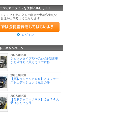
ージでカーライフを便利に楽しく！！
インするとお気に入りの保存や燃費記録など
な管理が出来るようになります
ログイン
ト・キャンペーン
2026/08/08
シビックタイプRやヴェゼル新古車
がお値打ちに買えそうですね ...
2026/08/08
【買取ランクル２５０】ＺＸファー
ストエディションは丸目の件
2026/08/05
【買取ジムニーノマド】えぇ？４人
乗りなん？な件