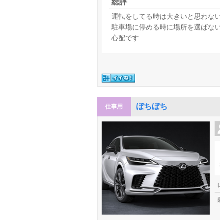
総評
運転をしてる時は大きいと思わな
駐車場に停める時に場所を選ばな
心配です
ぼちぼち
仕事用