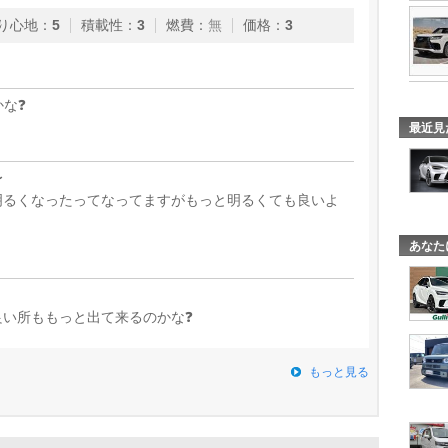
り心地
：
5
積載性
：
3
燃費
：
無
価格
：
3
な❓
最近見
〜
明るくなったってなってますがもっと明るくても良いよ
あなた
い所ももっと出て来るのかな❓
もっと見る