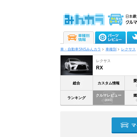
車・自動車SNSみんカラ
車種別
レクサス
レクサス
RX
総合
カスタム情報
クルマレビュー
ランキング
(440)
マ