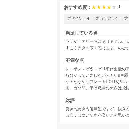
4
おすすめ度：
デザイン
：
4
走行性能
：
4
乗
満足している点
ラグジュアリー感はありますね。
すごく大きく広く感じます。4人乗
不満な点
レスポンスがやっぱり車体重量の
ら分かっていましたがデカい!!車
な？そうそうブレーキHOLDがエ
念。ガソリン車は燃費の悪さは覚悟
総評
良きも悪きも優等生ですが、抜き
は安くはないですが高いとも思い