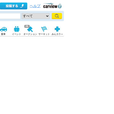
ヘルプ
愛車
イベント
オークション
サーキット
みんカラ＋