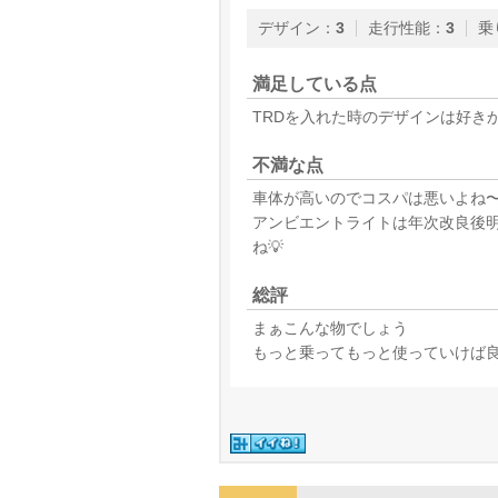
デザイン
：
3
走行性能
：
3
乗
満足している点
TRDを入れた時のデザインは好きか
不満な点
車体が高いのでコスパは悪いよね
アンビエントライトは年次改良後
ね💡
総評
まぁこんな物でしょう
もっと乗ってもっと使っていけば良