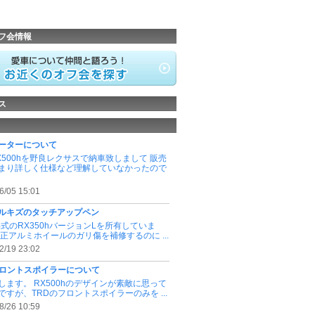
フ会情報
ス
ーターについて
X500hを野良レクサスで納車致しまして 販売
まり詳しく仕様など理解していなかったので
6/05 15:01
ルキズのタッチアップペン
3年式のRX350hバージョンLを所有していま
純正アルミホイールのガリ傷を補修するのに ...
2/19 23:02
フロントスポイラーについて
します。 RX500hのデザインが素敵に思って
ですが、TRDのフロントスポイラーのみを ...
8/26 10:59