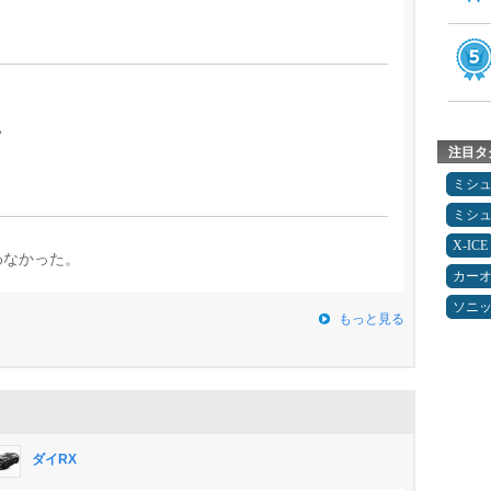
い
注目タ
ミシ
ミシ
X-ICE
わなかった。
カー
ソニ
もっと見る
ダイRX