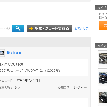
マイペ
ログ
様々
全てクリア
イベン
桃ｃｈａｎ
レクサス / RX
350“Fスポーツ”_AWD(AT_2.4) (2023年)
2026年7月17日
レビュー日：
５人
レジャー
乗車人数：
使用目的：