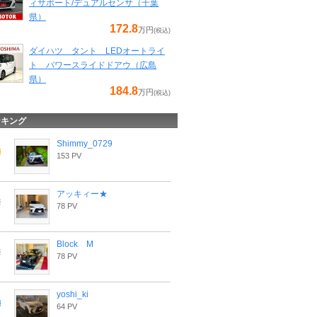
ィサポート/デュアルセンサ（千葉
県）
172.8
万円
(税込)
ダイハツ タント LEDオートライ
ト パワースライドドアウ（広島
県）
184.8
万円
(税込)
ンキング
Shimmy_0729
153 PV
アッキィー★
78 PV
Block M
78 PV
yoshi_ki
64 PV