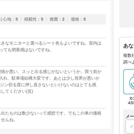
り心地
：
5
積載性
：
5
燃費
：
2
価格
：
5
大きなモニターと選べるシート色もよいですね。室内は
あな
っても閉塞感はないですね。
複数
調べ
関係か悪い。スッと出る感じがないというか。買う前か
庫入れ、駐車場結構大変です。あとは少し視界が悪いか
ンジン切る度に押し直さないといけないのはとても残
してください(笑)
ん出たものは数少ないって感想です。でもこの車の価格
メー
ませんね。