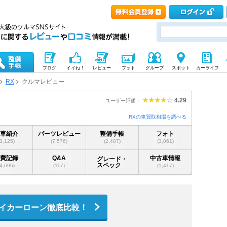
ブログ
イイね！
レビュー
フォト
グループ
スポット
カーライフ
RX
クルマレビュー
4.29
ユーザー評価：
RXの車買取相場を調べる
愛車紹介
パーツレビュー
整備手帳
フォト
(3,125)
(7,576)
(2,487)
(3,061)
燃費記録
Q&A
中古車情報
グレード・
スペック
(4,696)
(117)
(1,417)
イカーローン徹底比較！