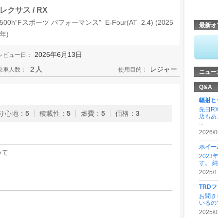
レクサス / RX
500h“Fスポーツ パフォーマンス”_E-Four(AT_2.4) (2025
最新オ
年)
2026年6月13日
レビュー日：
２人
レジャー
乗車人数：
使用目的：
ニュー
Q&A
輻射ヒ
先日R
り心地
：
5
積載性
：
5
燃費
：
5
価格
：
3
店もあ
...
2026/0
ホイー
いて
202
す。 
2025/1
TRD
お聞き
いるの
2025/0