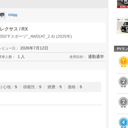
kitigg
レクサス / RX
350“Fスポーツ”_AWD(AT_2.4) (2025年)
2026年7月12日
レビュー日：
PVラ
１人
通勤通学
乗車人数：
使用目的：
り心地
：
5
積載性
：
5
燃費
：
5
価格
：
5