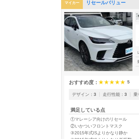
リセールバリュー
マイカー
5
おすすめ度：
デザイン
：
3
走行性能
：
3
乗
満足している点
①マレーシア向けのリセール
②いかついフロントマスク
③2015年式ISよりかなり静か