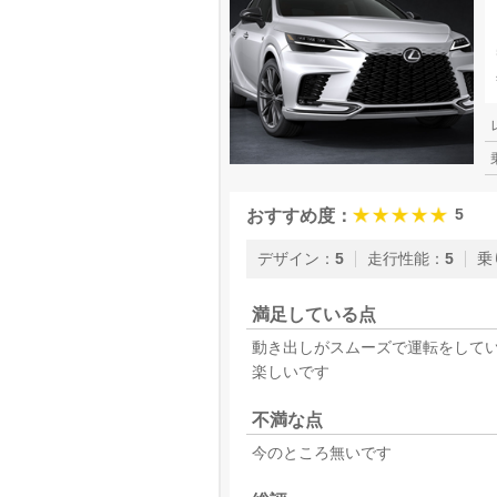
5
おすすめ度：
デザイン
：
5
走行性能
：
5
乗
満足している点
動き出しがスムーズで運転をして
楽しいです
不満な点
今のところ無いです