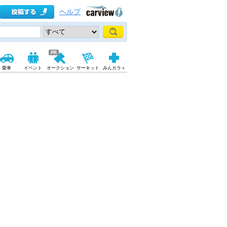
ヘルプ
愛車
イベント
オークション
サーキット
みんカラ＋