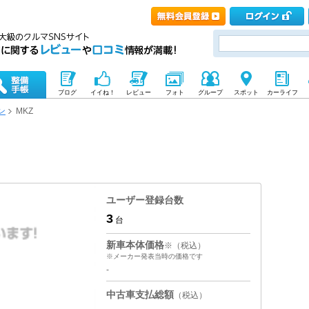
ブログ
イイね！
レビュー
フォト
グループ
スポット
カーライフ
ン
MKZ
ユーザー登録台数
3
台
新車本体価格
※（税込）
※メーカー発表当時の価格です
-
中古車支払総額
（税込）