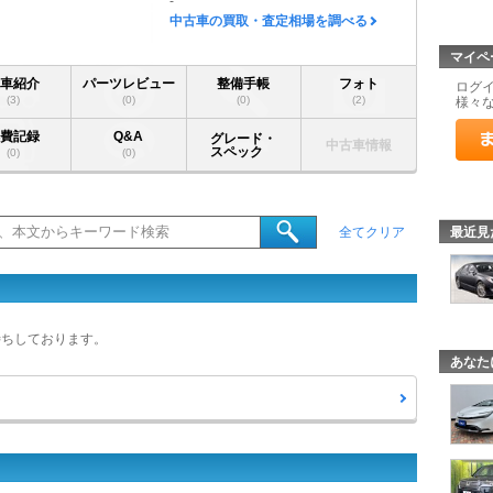
-
中古車の買取・査定相場を調べる
マイペ
愛車紹介
パーツレビュー
整備手帳
フォト
ログ
(3)
(0)
(0)
(2)
様々
燃費記録
Q&A
グレード・
中古車情報
スペック
(0)
(0)
最近見
全てクリア
待ちしております。
あなた