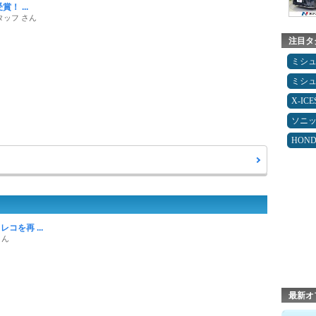
！ ...
タッフ さん
注目タ
ミシ
ミシ
X-IC
ソニ
HON
コを再 ...
さん
最新オ