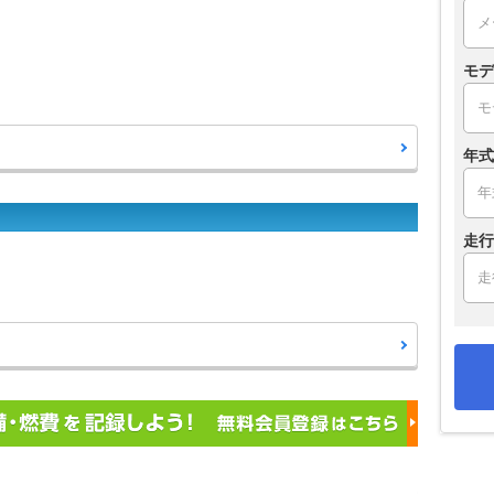
モデ
年式
走行