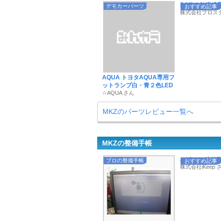
POTY9年連続受賞
デモカーパーツ
おすすめ記事
株式会社プロス
AQUA トヨタAQUA専用フ
ットランプ白・青２色LED
☆AQUA さん
MKZのパーツレビュー一覧へ
MKZの整備手帳
ハイエンドドラレ
プロの整備手帳
おすすめ記事
株式会社iKeep 