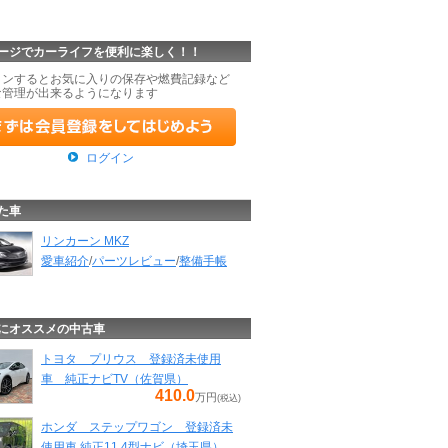
ージでカーライフを便利に楽しく！！
インするとお気に入りの保存や燃費記録など
な管理が出来るようになります
ログイン
た車
リンカーン MKZ
愛車紹介
/
パーツレビュー
/
整備手帳
にオススメの中古車
トヨタ プリウス 登録済未使用
車 純正ナビTV（佐賀県）
410.0
万円
(税込)
ホンダ ステップワゴン 登録済未
使用車 純正11.4型ナビ（埼玉県）