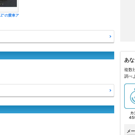
KZ"の愛車ア
あな
複数
調べ
メー