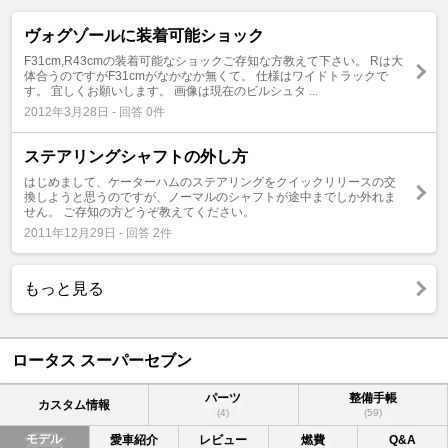
ヴォグゾールに装着可能ショック
F31cm,R43cmの装着可能なショックご存知な方教えて下さい。 Rは大
体合うのですがF31cmがなかなか無くて。 仕様はワイドトラックで
す。 宜しくお願いします。 画像は現在のビルシュタ ...
2012年3月28日 - 回答 0件
ステアリングシャフトの外し方
はじめまして、ケーターハムのステアリングをクイックリリースの交
換しようと思うのですが、ノーマルのシャフトが途中までしか外れま
せん。 ご存知の方どうぞ教えてください。
2011年12月29日 - 回答 2件
もっと見る
ロータス スーパーセブン
パーツ
整備手帳
カスタム情報
(4)
(59)
モデル
愛車紹介
レビュー
燃費
Q&A