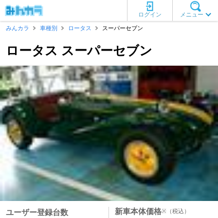
ログイン
メニュー
みんカラ
車種別
ロータス
スーパーセブン
ロータス スーパーセブン
新車本体価格
※
（税込）
ユーザー登録台数