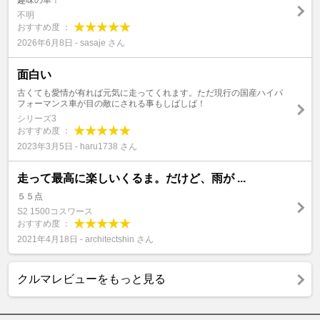
趣味の車！
不明
おすすめ度 ：
2026年6月8日 - sasaje さん
面白い
古くても愛情が有れば元気に走ってくれます。ただ現行の国産ハイパ
フォーマンス車が目の敵にされる事もしばしば！
シリーズ3
おすすめ度 ：
2023年3月5日 - haru1738 さん
走って最高に楽しいくるま。だけど、雨が ...
５５点
S2 1500コスワース
おすすめ度 ：
2021年4月18日 - architectshin さん
クルマレビューをもっと見る