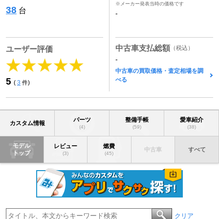
※メーカー発表当時の価格です
38
台
-
中古車支払総額
（税込）
ユーザー評価
-
中古車の買取価格・査定相場を調
べる
5
(
3
件)
パーツ
整備手帳
愛車紹介
カスタム情報
(4)
(59)
(38)
モデル
レビュー
燃費
中古車
すべて
トップ
(3)
(45)
クリア