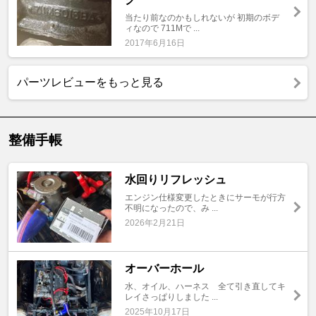
当たり前なのかもしれないが 初期のボデ
ィなので 711Mで ...
2017年6月16日
パーツレビューをもっと見る
整備手帳
水回りリフレッシュ
エンジン仕様変更したときにサーモが行方
不明になったので、み ...
2026年2月21日
オーバーホール
水、オイル、ハーネス 全て引き直してキ
レイさっぱりしました ...
2025年10月17日