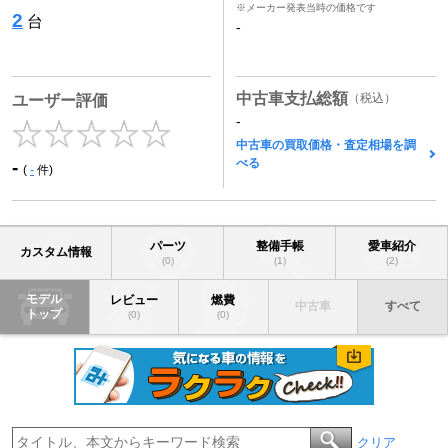
※メーカー発表当時の価格です
2
台
-
中古車支払総額
（税込）
ユーザー評価
-
中古車の買取価格・査定相場を調
べる
-
(
-
件)
パーツ
整備手帳
愛車紹介
カスタム情報
(0)
(1)
(2)
モデル
レビュー
燃費
中古車
すべて
トップ
(0)
(0)
クリア