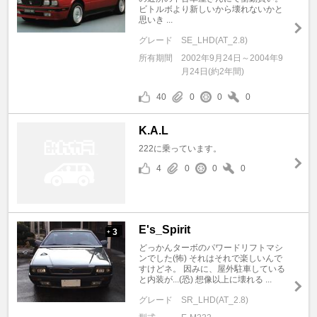
ビトルボより新しいから壊れないかと
思いき ...
グレード
SE_LHD(AT_2.8)
所有期間
2002年9月24日～2004年9
月24日(約2年間)
40
0
0
0
K.A.L
222に乗っています。
4
0
0
0
E's_Spirit
3
+
どっかんターボのパワードリフトマシ
ンでした(怖) それはそれで楽しいんで
すけどネ。 因みに、屋外駐車している
と内装が...(恐) 想像以上に壊れる ...
グレード
SR_LHD(AT_2.8)