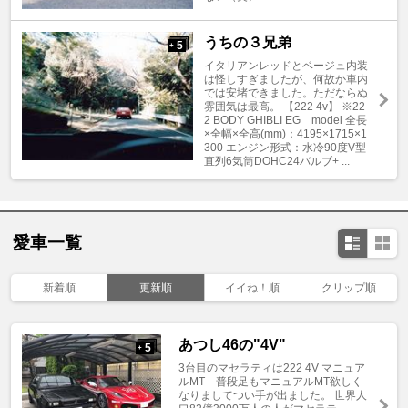
うちの３兄弟
5
+
イタリアンレッドとベージュ内装
は怪しすぎましたが、何故か車内
では安堵できました。ただならぬ
雰囲気は最高。 【222 4v】 ※22
2 BODY GHIBLI EG model 全長
×全幅×全高(mm)：4195×1715×1
300 エンジン形式：水冷90度V型
直列6気筒DOHC24バルブ+ ...
愛車一覧
新着順
更新順
イイね！順
クリップ順
あつし46の"4V"
5
+
3台目のマセラティは222 4V マニュア
ルMT 普段足もマニュアルMT欲しく
なりましてつい手が出ました。 世界人