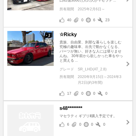
口82億3000万人の人がマセラテ ...
所有期間
2025年2月6日～
40
0
6
23
☆Ricky
2
+
貴族、自由業、刹那な暮らしを楽しむ
究極の趣味車、出先で動かなくなる、
パーツが無い、好きな人には堪りませ
んね。 30年前から欲しかった車をやっ
と買える ...
グレード
SR_LHD(AT_2.8)
所有期間
2020年9月15日～2024年3
月2日(約3年間)
17
0
0
0
s48********
マセラティ ギブリⅡ購入予定です。
6
0
0
0