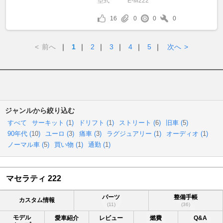
型式
E-M222
16
0
0
0
<
前へ
｜
1
｜
2
｜
3
｜
4
｜
5
｜
次へ
>
ジャンルから絞り込む
すべて
サーキット (
1
)
ドリフト (
1
)
ストリート (
6
)
旧車 (
5
)
90年代 (
10
)
ユーロ (
3
)
痛車 (
3
)
ラグジュアリー (
1
)
オーディオ (
1
)
ノーマル車 (
5
)
買い物 (
1
)
通勤 (
1
)
マセラティ 222
パーツ
整備手帳
カスタム情報
(11)
(36)
モデル
愛車紹介
レビュー
燃費
Q&A