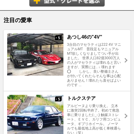
注目の愛車
あつし46の"4V"
5
+
3台目のマセラティは222 4V マニ
ュアルMT 普段足もマニュアル
MT欲しくなりましてつい手が出
ました。 世界人口82億3000万人
の人がマセラティは壊れると言い
ますが、実際には.. ↓ 壊れます
⭕️ しかし、良い整備士さん
が付いてくれたらそんな事は心配
ありません！壊れたら直せばよい
のです ...
トルクステア
5
+
アルピーヌより乗り換え。 立木
に激突2回転半終了。初めて救急
車に乗りました(-_-;) 触媒ストレ
ート、ＥＶＣ、カリフ用コンピュ
ータ、ギブリホイール。 ノーマ
ルでも最低地上高が低く車検通ら
ない（笑）