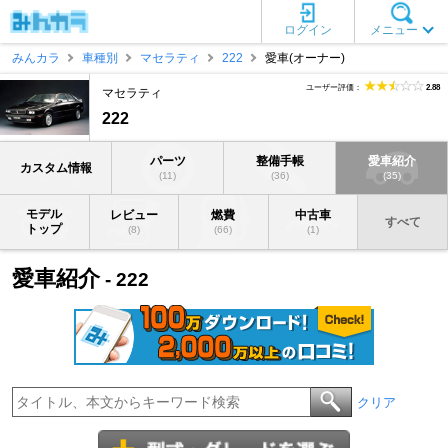
ログイン
メニュー
みんカラ
車種別
マセラティ
222
愛車(オーナー)
ユーザー評価：
2.88
マセラティ
222
パーツ
整備手帳
愛車紹介
カスタム情報
(11)
(36)
(35)
モデル
レビュー
燃費
中古車
すべて
トップ
(8)
(66)
(1)
愛車紹介
- 222
クリア