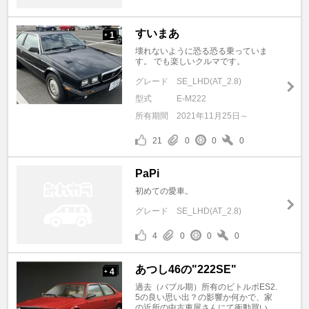
すいまあ
1
+
壊れないように恐る恐る乗っていま
す。 でも楽しいクルマです。
グレード
SE_LHD(AT_2.8)
型式
E-M222
所有期間
2021年11月25日～
21
0
0
0
PaPi
初めての愛車。
グレード
SE_LHD(AT_2.8)
4
0
0
0
あつし46の"222SE"
4
+
過去（バブル期）所有のビトルボES2.
5の良い思い出？の影響か何かで、家
の近所の中古車屋さんにて衝動買い。