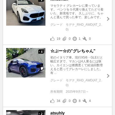
マセラティ グレカーレに乗っていま
す。 ベンツを５代乗り換えてたどり着
いた、新境地です。 久しぶりに、ちゃ
んと選んで買った車で、楽しみです。
グレード
モデナ_RHD_AWD(AT_2.
0)
19
0
1
0
☆ぶー☆の"グレちゃん"
4
+
初のイタリア車。現行X5/6・GLEだと
幅広すぎで、マカンは4人乗るには狭
い。カイエンは燃費悪くて給油回数増
えると思ってグレカーレにしました。
有 ...
グレード
モデナ_RHD_AWD(AT_2.
0)
所有期間
2025年9月7日～
34
0
8
4
atsuhly
2
+