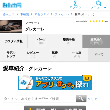
ログイン
メニュー
みんカラ
車種別
マセラティ
グレカーレ
愛車(オーナー)
ユーザー評価：
4.64
マセラティ
グレカーレ
パーツ
整備手帳
愛車紹介
カスタム情報
(40)
(8)
(37)
モデル
レビュー
燃費
中古車
すべて
トップ
(14)
(1)
(112)
愛車紹介
- グレカーレ
クリア