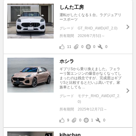
しんた工房
運転がしたくなる１台。ラグジュアリ
ースポーツ
グレード
GT_RHD_AWD(AT_2.0)
所有期間
2026年7月5日～
11
0
0
0
ホシラ
ギブリSから乗り換えました。フェラ
ーリ製エンジンの爆音がなくなってし
まったのは残念ですが、完成度はギブ
リSと比較するとだいぶ高いです。家
族車としても ...
グレード
モデナ_RHD_AWD(AT_2.
0)
所有期間
2025年12月7日～
9
0
1
0
kihachan
2
+