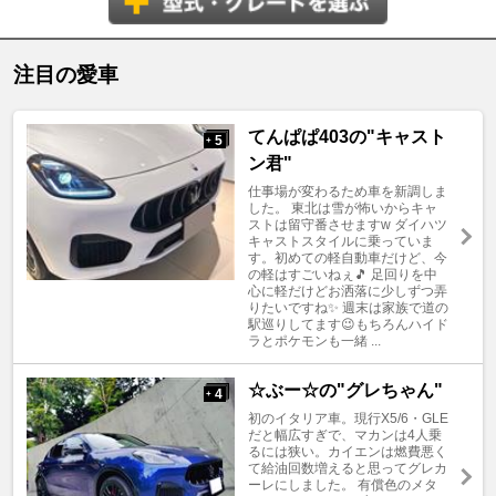
注目の愛車
てんぱぱ403の"キャスト
5
+
ン君"
仕事場が変わるため車を新調しま
した。 東北は雪が怖いからキャ
ストは留守番させますw ダイハツ
キャストスタイルに乗っていま
す。初めての軽自動車だけど、今
の軽はすごいねぇ🎵 足回りを中
心に軽だけどお洒落に少しずつ弄
りたいですね✨ 週末は家族で道の
駅巡りしてます😉もちろんハイド
ラとポケモンも一緒 ...
☆ぶー☆の"グレちゃん"
4
+
初のイタリア車。現行X5/6・GLE
だと幅広すぎで、マカンは4人乗
るには狭い。カイエンは燃費悪く
て給油回数増えると思ってグレカ
ーレにしました。 有償色のメタ