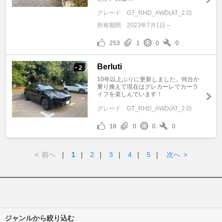
グレード
GT_RHD_AWD(AT_2.0)
所有期間
2023年7月1日～
253
1
0
0
Berluti
2
+
10年以上ぶりに更新しました。何台か
乗り換えて現在はグレカーレでカーラ
イフを楽しんでいます！
グレード
GT_RHD_AWD(AT_2.0)
18
0
0
0
<
前へ
｜
1
｜
2
｜
3
｜
4
｜
5
｜
次へ
>
ジャンルから絞り込む