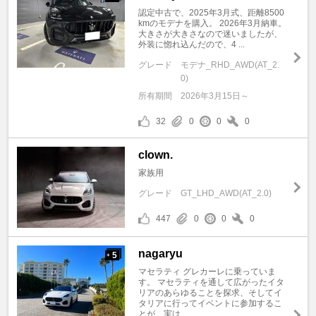
認定中古で、2025年3月式、距離8500
kmのモデナを購入。 2026年3月納車。
大きさが大きさなので迷いましたが、
外装に惚れ込んだので、4 ...
グレード
モデナ_RHD_AWD(AT_2.
0)
所有期間
2026年3月15日～
32
0
0
0
clown.
家族用
グレード
GT_LHD_AWD(AT_2.0)
447
0
0
0
nagaryu
5
+
マセラティ グレカーレに乗っていま
す。 マセラティを通して広がったイタ
リアのあらゆることを探求、そしてイ
タリアに行ってイベントに参加するこ
とが、実は ...