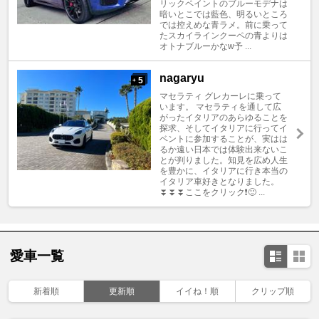
リックペイントのブルーモデナは
暗いとこでは藍色、明るいところ
では控えめな青ラメ。前に乗って
たスカイラインクーペの青よりは
オトナブルーかなw予 ...
nagaryu
5
+
マセラティ グレカーレに乗って
います。 マセラティを通して広
がったイタリアのあらゆることを
探求、そしてイタリアに行ってイ
ベントに参加することが、実はは
るか遠い日本では体験出来ないこ
とが判りました。知見を広め人生
を豊かに、イタリアに行き本当の
イタリア車好きとなりました。
⏬⏬⏬ここをクリック❗️🙂 ...
愛車一覧
新着順
更新順
イイね！順
クリップ順