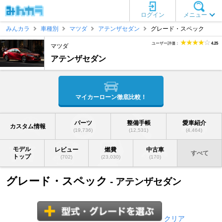
ログイン
メニュー
みんカラ
車種別
マツダ
アテンザセダン
グレード・スペック
ユーザー評価：
4.25
マツダ
アテンザセダン
マイカーローン徹底比較！
パーツ
整備手帳
愛車紹介
カスタム情報
(19,736)
(12,531)
(4,464)
モデル
レビュー
燃費
中古車
すべて
トップ
(702)
(23,030)
(170)
グレード・スペック
- アテンザセダン
クリア