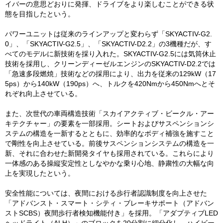
イバーの意思どおりに発揮、ドライブをより楽しむことができる状
態を目指したという。
パワーユニットは従来のラインアップと変わらず「SKYACTIV-G2.
0」、「SKYACTIV-G2.5」、「SKYACTIV-D2.2」の3機種だが、す
べてのモデルに新技術を採り入れた。SKYACTIV-G2.5には気筒休止
技術を採用し、クリーンディーゼルエンジンのSKYACTIV-D2.2では
「急速多段燃焼」技術などの採用により、出力を従来の129kW（17
5ps）から140kW（190ps）へ、トルクを420Nmから450Nmへとそ
れぞれ向上させている。
また、次世代の車両構造技術「スカイアクティブ・ビークル・アー
キテクチャー」の要素を一部採用。シートおよびサスペンションシ
ステムの構造を一新するとともに、効率的なボディ補強を施すこと
で剛性を向上させている。前後サスペンションシステムの構造を一
新、それに合わせた新開発タイヤも採用されている。これらにより
一体感のある操縦安定性としなやかな乗り心地、静粛性の大幅な向
上を実現したという。
安全性能については、夜間における歩行者認識制度を向上させた
「アドバンスト・スマート・シティ・ブレーキサポート（アドバン
ストSCBS）夜間歩行者検知機能付き」を採用。「アダプティブLED