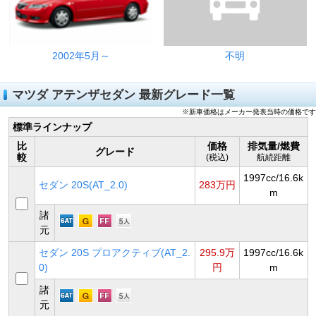
2002年5月～
不明
マツダ アテンザセダン 最新グレード一覧
※新車価格はメーカー発表当時の価格です
標準ラインナップ
比
価格
排気量/燃費
グレード
較
(税込)
航続距離
1997cc/16.6k
セダン 20S(AT_2.0)
283万円
m
諸
元
セダン 20S プロアクティブ(AT_2.
295.9万
1997cc/16.6k
0)
円
m
諸
元