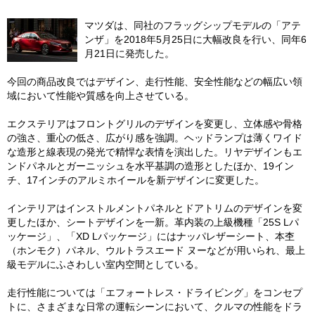
マツダは、同社のフラッグシップモデルの「アテ
ンザ」を2018年5月25日に大幅改良を行い、同年6
月21日に発売した。
今回の商品改良ではデザイン、走行性能、安全性能などの幅広い領
域において性能や質感を向上させている。
エクステリアはフロントグリルのデザインを変更し、立体感や骨格
の強さ、重心の低さ、広がり感を強調。ヘッドランプは薄くワイド
な造形と線表現の発光で精悍な表情を演出した。リヤデザインもエ
ンドパネルとガーニッシュを水平基調の造形としたほか、19イン
チ、17インチのアルミホイールを新デザインに変更した。
インテリアはインストルメントパネルとドアトリムのデザインを変
更したほか、シートデザインを一新。革内装の上級機種「25S Lパ
ッケージ」、「XD Lパッケージ」にはナッパレザーシート、本杢
（ホンモク）パネル、ウルトラスエード ヌーなどが用いられ、最上
級モデルにふさわしい室内空間としている。
走行性能については「エフォートレス・ドライビング」をコンセプ
トに、さまざまな日常の運転シーンにおいて、クルマの性能をドラ