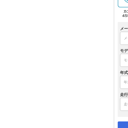
メー
モデ
年式
走行