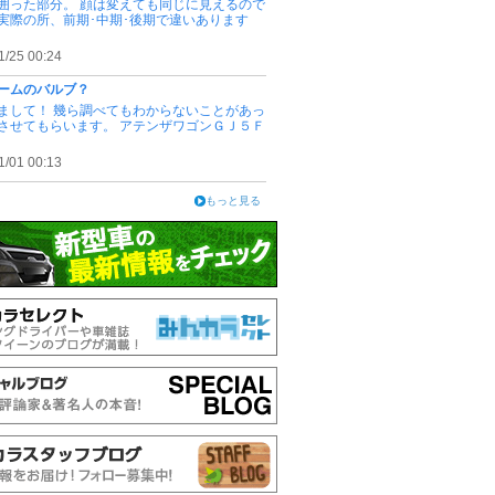
囲った部分。 顔は変えても同じに見えるので
実際の所、前期･中期･後期で違いあります
1/25 00:24
ームのバルブ？
まして！ 幾ら調べてもわからないことがあっ
させてもらいます。 アテンザワゴンＧＪ５Ｆ
1/01 00:13
もっと見る