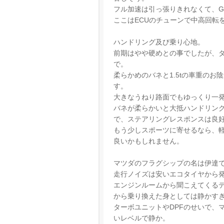
フル加速は引っ張りきれなくて、G
ここはECUのチューンで中高回転
ハンドリング及び乗り心地。
前期はやや硬めとの事でしたが、
で。
柔らかめのバネと1.5tの車重の
す。
大きなうねり路面でもゆっくり一
バネが柔らかいと大抵ハンドリン
で、ステアリングレスポンスは良
もう少しスポーツに寄せるなら、軽
良いかもしれません。
マツダのフラグシップの名は伊達
走行ノイズは安いエコタイヤから
エンジンルームから聞こえてくる
から乗り換えた身としては静かす
ターボユニットやDPFのせいで、
いレベルで静か。