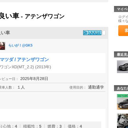
マイペ
良い車
- アテンザワゴン
ログ
様々
良い車
らいが！@GK5
最近見
マツダ / アテンザワゴン
ワゴンXD(MT_2.2) (2013年)
2025年8月28日
レビュー日：
１人
通勤通学
乗車人数：
使用目的：
あなた
り心地
：
4
積載性
：
5
燃費
：
3
価格
：
4