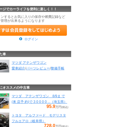
ージでカーライフを便利に楽しく！！
インするとお気に入りの保存や燃費記録など
な管理が出来るようになります
ログイン
た車
マツダ アテンザワゴン
愛車紹介
/
パーツレビュー
/
整備手帳
にオススメの中古車
マツダ アテンザワゴン 8/9ま で
(来 店予 約)で 3 0 0 0 0 ...（埼玉県）
95.9
万円
(税込)
トヨタ アルファード モデリスタ
フルエアロ（岐阜県）
728.0
万円
(税込)