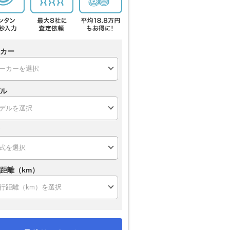
カー
ル
距離（km）