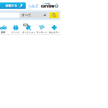
ヘルプ
愛車
イベント
オークション
サーキット
みんカラ＋