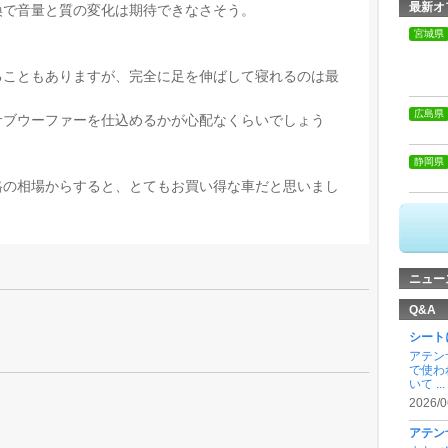
最新オ
換で音量と質の変化は期待できなさそう。
宮城県
ることもありますが、完全に足を伸ばして寝れるのは最
広島県
サブウーファーを仕込めるかが心配なくらいでしょう
静岡県
格の相場からすると、とてもお買い得な車だと思いまし
ニュー
Q&A
シート
アテン
で使わ
いて ...
2026/0
アテン