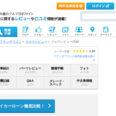
ブログ
イイね！
レビュー
フォト
グループ
スポット
カーライフ
アテンザワゴン
クルマレビュー
クルマレビュー詳細
4.56
ユーザー評価：
アテンザワゴンの車買取相場を調べ
る
愛車紹介
パーツレビュー
整備手帳
フォト
(3,250)
(14,526)
(10,131)
(3,728)
燃費記録
Q&A
中古車情報
グレード・
スペック
29,076)
(102)
(292)
イカーローン徹底比較！