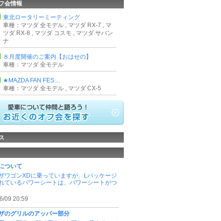
フ会情報
東北ロータリーミーティング
車種：マツダ 全モデル , マツダ RX-7 , マ
ツダ RX-8 , マツダ コスモ , マツダ サバン
ナ
８月度開催のご案内【おはせの】
車種：マツダ 全モデル
★MAZDA FAN FES ...
車種：マツダ 全モデル , マツダ CX-5
ス
について
ザワゴンXDに乗っていますが、Lパッケージ
れているパワーシートは、パワーシートがつ
6/09 20:59
ザのグリルのアッパー部分