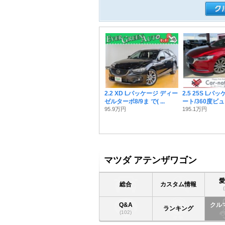
2.2 XD Lパッケージ ディー
2.5 25S L
ゼルターボ8/9ま で( ...
ート/360度ビュー
95.9万円
195.1万円
マツダ アテンザワゴン
総合
カスタム情報
Q&A
クル
ランキング
(102)