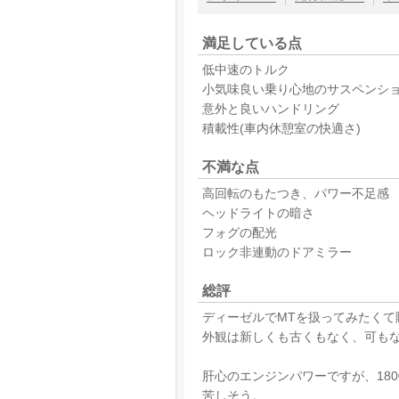
満足している点
低中速のトルク
小気味良い乗り心地のサスペンシ
意外と良いハンドリング
積載性(車内休憩室の快適さ)
不満な点
高回転のもたつき、パワー不足感
ヘッドライトの暗さ
フォグの配光
ロック非連動のドアミラー
総評
ディーゼルでMTを扱ってみたくて
外観は新しくも古くもなく、可も
肝心のエンジンパワーですが、180
苦しそう。