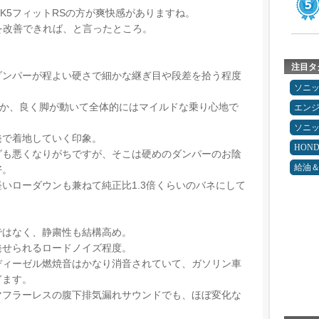
K5フィットRSの方が爽快感がありますね。
を改善できれば、と言ったところ。
注目タ
ダンパーが程よい硬さで細かな継ぎ目や段差を拾う程度
ソニ
お陰か、良く脚が動いて全体的にはマイルドな乗り心地で
エン
ソニ
発で着地していく印象。
HON
グも悪くなりがちですが、そこは硬めのダンパーのお陰
給油
好。
いローダウンも兼ねて純正比1.3倍くらいのバネにして
ではなく、静粛性も結構高め。
発せられるロードノイズ程度。
ディーゼル燃焼音はかなり消音されていて、ガソリン車
ぎます。
マフラーレスの腹下排気漏れサウンドでも、ほぼ変化な