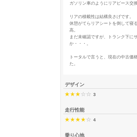
ガソリン車のようにリアピース交
リアの積載性は結構良さげです。
休憩がてらリアシートを倒して寝
高。
まだ未確認ですが、トランク下に
か・・・。
トータルで言うと、現在の中古価
た。
デザイン
3
走行性能
4
乗り心地