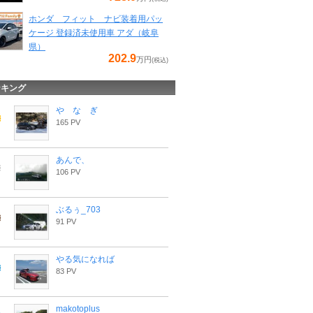
ホンダ フィット ナビ装着用パッ
ケージ 登録済未使用車 アダ（岐阜
県）
202.9
万円
(税込)
ンキング
や な ぎ
165 PV
あんで、
106 PV
ぶるぅ_703
91 PV
やる気になれば
83 PV
makotoplus