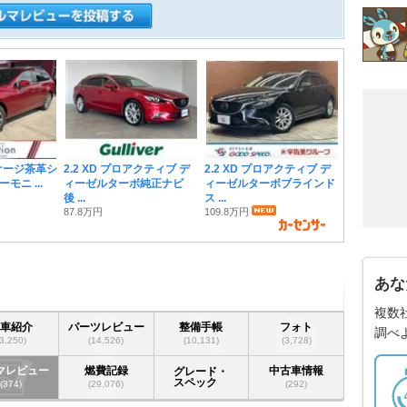
パッケージ茶革シ
2.2 XD プロアクティブ デ
2.2 XD プロアクティブ デ
モニ ...
ィーゼルターボ純正ナビ
ィーゼルターボブラインド
後 ...
ス ...
87.8万円
109.8万円
あな
複数
愛車紹介
パーツレビュー
整備手帳
フォト
調べ
(3,250)
(14,526)
(10,131)
(3,728)
マレビュー
燃費記録
中古車情報
グレード・
スペック
(374)
(29,076)
(292)