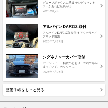
グローブボックスに移設 テレビキャンセ
ラーがあれば延長が比 ...
2026年8月4日
アルパイン DAF11Z 取付
アルパインDAF11Z取り付け アクセラハイ
ブリッド前期 ...
2026年7月27日
シグネチャーカバー取付
パーツレビュー掲載のとおり、左右で形が
違っていて、カッター ...
2026年7月26日
整備手帳をもっと見る