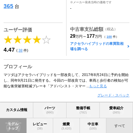
※メーカー発表当時の価格です
365
台
-
中古車支払総額
（税込）
ユーザー評価
29
177
～
万円
万円
（
100
件）
アクセラハイブリッドの車買取相
4.47
場を調べる
(
38
件)
プロフィール
マツダはアクセラハイブリッドを一部改良して、2017年8月24日に予約を開始
し、同年9月21日に発売する。 今回の一部改良では、車両と歩行者の検知が可
能な衝突被害軽減ブレーキ「アドバンスト・スマー ...
もっと見る
グレード・スペック
パーツ
整備手帳
愛車紹介
カスタム情報
(990)
(782)
(365)
モデル
レビュー
燃費
中古車
すべて
トップ
(38)
(3,420)
(100)