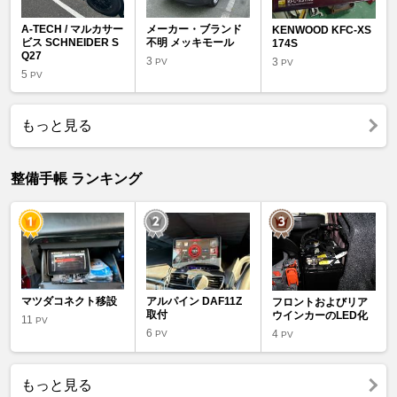
A-TECH / マルカサー
メーカー・ブランド
KENWOOD KFC-XS
ビス SCHNEIDER S
不明 メッキモール
174S
Q27
3
3
PV
PV
5
PV
もっと見る
整備手帳 ランキング
マツダコネクト移設
アルパイン DAF11Z
フロントおよびリア
取付
ウインカーのLED化
11
PV
6
4
PV
PV
もっと見る