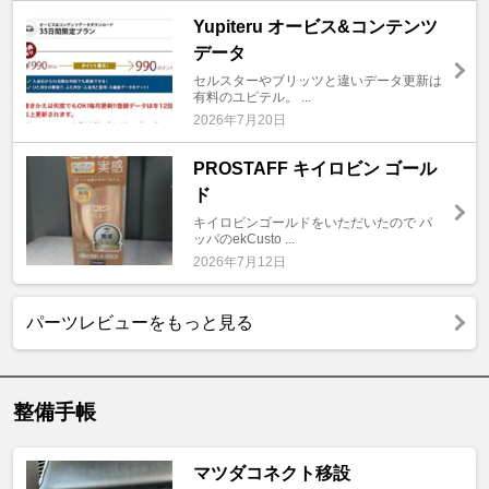
Yupiteru オービス&コンテンツ
データ
セルスターやブリッツと違いデータ更新は
有料のユピテル。 ...
2026年7月20日
PROSTAFF キイロビン ゴール
ド
キイロビンゴールドをいただいたので パ
ッパのekCusto ...
2026年7月12日
パーツレビューをもっと見る
整備手帳
マツダコネクト移設