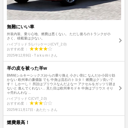
無難にいい車
外装内装、乗り心地、燃費は悪くない。 ただし後ろのトランクが小
さく、積載量は少ない。
ハイブリッド S Lパッケージ(CVT_2.0)
おすすめ度 ：
2025年12月9日 - T a k u m i さん
羊の皮を被った羊w
BMW(シルキーシックス)からの乗り換え 小さい割に なんだか小回り効
かない 欧州車の廉価版 でも 中身は流石のトヨタ！ 燃費はクソ良いで
す！ しかーし！ 所詮はプリウスなんだよなー アクセルをガッツリ踏ま
ないと 進んでくれない… 見た目は欧州車モドキ 中身はプリウス そり
ゃ売れんわな ...
ハイブリッド C(CVT_2.0)
おすすめ度 ：
2025年11月17日 - あたたっ さん
燃費最高！