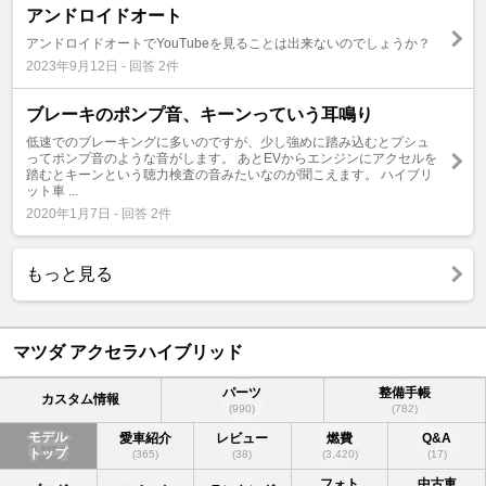
アンドロイドオート
アンドロイドオートでYouTubeを見ることは出来ないのでしょうか？
2023年9月12日 - 回答 2件
ブレーキのポンプ音、キーンっていう耳鳴り
低速でのブレーキングに多いのですが、少し強めに踏み込むとプシュ
ってポンプ音のような音がします。 あとEVからエンジンにアクセルを
踏むとキーンという聴力検査の音みたいなのが聞こえます。 ハイブリ
ット車 ...
2020年1月7日 - 回答 2件
もっと見る
マツダ アクセラハイブリッド
パーツ
整備手帳
カスタム情報
(990)
(782)
モデル
愛車紹介
レビュー
燃費
Q&A
トップ
(365)
(38)
(3,420)
(17)
フォト
中古車