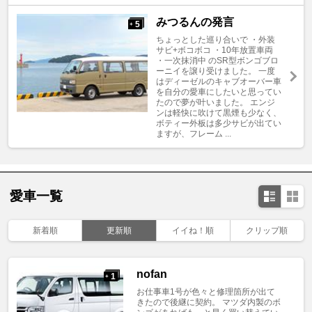
みつるんの発言
5
+
ちょっとした巡り合いで ・外装
サビ+ボコボコ ・10年放置車両
・一次抹消中 のSR型ボンゴブロ
ーニイを譲り受けました。 一度
はディーゼルのキャブオーバー車
を自分の愛車にしたいと思ってい
たので夢が叶いました。 エンジ
ンは軽快に吹けて黒煙も少なく、
ボティー外板は多少サビが出てい
ますが、フレーム ...
愛車一覧
新着順
更新順
イイね！順
クリップ順
nofan
1
+
お仕事車1号が色々と修理箇所が出て
きたので後継に契約。 マツダ内製のボ