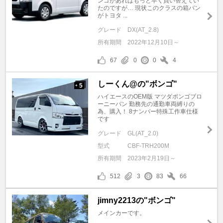
ンゴがあればもっと早く買い替えてい
たのですが… 現状このクラスの箱バン
がトヨタ ...
グレード
DX(AT_2.8)
所有期間
2022年12月10日～
67
0
0
4
しーくん@の"ボンゴ"
5
+
ハイエースのOEM版 マツダボンゴブロ
ーニーバン 勤務先の通勤車両縛りの
為、購入！ 8ナンバー特殊工作車仕様
です
グレード
GL(AT_2.0)
型式
CBF-TRH200M
所有期間
2023年2月19日～
512
3
83
66
jimny2213の"ボンゴ"
メインカーです。