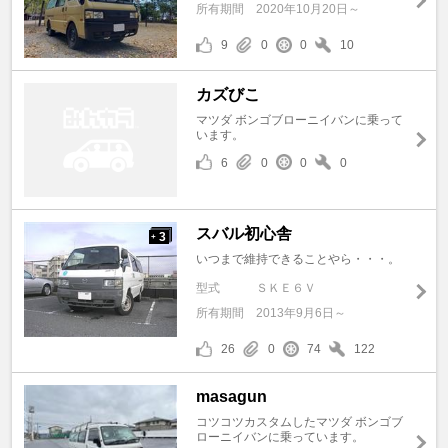
所有期間
2020年10月20日～
9
0
0
10
カズびこ
マツダ ボンゴブローニイバンに乗って
います。
6
0
0
0
スバル初心舎
3
+
いつまで維持できることやら・・・。
型式
ＳＫＥ６Ｖ
所有期間
2013年9月6日～
26
0
74
122
masagun
コツコツカスタムしたマツダ ボンゴブ
ローニイバンに乗っています。