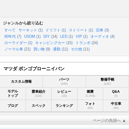
ジャンルから絞り込む
すべて
サーキット (
1
)
ドリフト (
1
)
ストリート (
1
)
旧車 (
3
)
90年代 (
7
)
USDM (
1
)
DIY (
14
)
LED (
1
)
VIP (
1
)
オーディオ (
4
)
ローライダー (
1
)
キャンピングカー (
15
)
トランポ (
24
)
ノーマル車 (
21
)
買い物 (
9
)
通勤 (
11
)
その他 (
11
)
マツダ ボンゴブローニイバン
パーツ
整備手帳
カスタム情報
(349)
(636)
モデル
愛車紹介
レビュー
燃費
Q&A
トップ
(118)
(18)
(1,066)
(5)
フォト
中古車
ブログ
スペック
ランキング
(96)
(68)
ページの先頭へ ▲