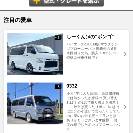
注目の愛車
しーくん@の"ボンゴ"
5
+
ハイエースのOEM版 マツダボン
ゴブローニーバン 勤務先の通勤
車両縛りの為、購入！ 8ナンバー
特殊工作車仕様です
0332
5
+
令和4年に入り故障。 高額修理費
では無かったが嫁様の 買い替え
れば？ の1言で乗り換えを決意！
ここ数台は貰ったりボンゴのよう
に自分の小遣いで買ったりしてた
のに家のお金で買って良いとは…
ありがとうございます嫁様！ お
疲れ様でしたボンゴブローニィバ
ン