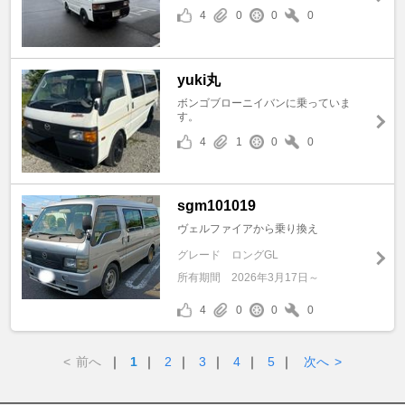
4
0
0
0
yuki丸
ボンゴブローニイバンに乗っていま
す。
4
1
0
0
sgm101019
ヴェルファイアから乗り換え
グレード
ロングGL
所有期間
2026年3月17日～
4
0
0
0
<
前へ
｜
1
｜
2
｜
3
｜
4
｜
5
｜
次へ
>