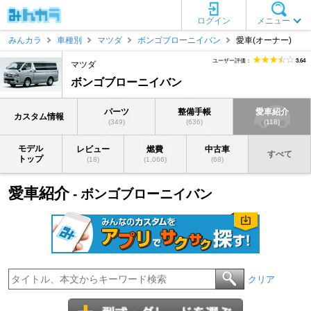
ログイン
メニュー
みんカラ
車種別
マツダ
ボンゴブローニイバン
愛車(オーナー)
ユーザー評価：
3.64
マツダ
ボンゴブローニイバン
パーツ
整備手帳
愛車紹介
カスタム情報
(349)
(636)
(118)
モデル
レビュー
燃費
中古車
すべて
トップ
(18)
(1,066)
(68)
愛車紹介
- ボンゴブローニイバン
クリア