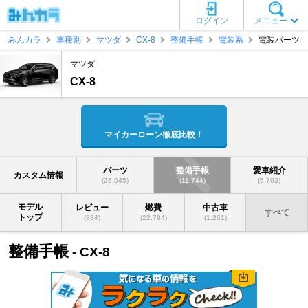
ログイン
メニュー
みんカラ
車種別
マツダ
CX-8
整備手帳
電装系
電装パーツ
マツダ
CX-8
マイカーローン徹底比較！
パーツ
整備手帳
愛車紹介
カスタム情報
(26,045)
(11,744)
(5,703)
モデル
レビュー
燃費
中古車
すべて
トップ
(884)
(22,784)
(1,261)
整備手帳
- CX-8