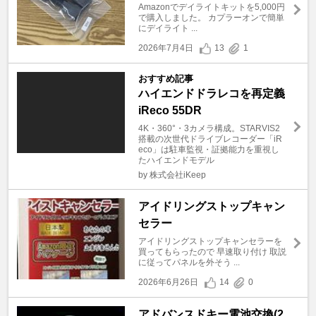
Amazonでデイライトキットを5,000円
で購入しました。 カプラーオンで簡単
にデイライト ...
2026年7月4日
13
1
おすすめ記事
ハイエンドドラレコを再定義
iReco 55DR
4K・360°・3カメラ構成。STARVIS2
搭載の次世代ドライブレコーダー「iR
eco」は駐車監視・証拠能力を重視し
たハイエンドモデル
by 株式会社iKeep
アイドリングストップキャン
セラー
アイドリングストップキャンセラーを
買ってもらったので 早速取り付け 取説
に従ってパネルを外そう ...
2026年6月26日
14
0
アドバンスドキー電池交換(2.