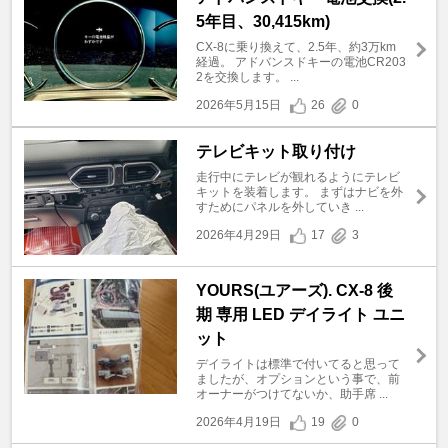
5年目、30,415km)
CX-8に乗り換えて、2.5年、約3万km
経過。 アドバンスドキーの電池CR203
2を交換します。 ...
2026年5月15日
26
0
テレビキット取り付け
走行中にテレビが観れるようにテレビ
キットを装着します。 まずはナビを外
すためにパネルを外していき ...
2026年4月29日
17
3
YOURS(ユアーズ). CX-8 後
期 専用 LED デイライト ユニ
ット
デイライトは標準で付いてると思って
ましたが、オプションという事で、前
オーナーがつけてないか、助手席 ...
2026年4月19日
19
0