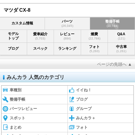
マツダ CX-8
パーツ
整備手帳
カスタム情報
(26,045)
(11,744)
モデル
愛車紹介
レビュー
燃費
Q&A
トップ
(5,703)
(884)
(22,784)
(121)
フォト
中古車
ブログ
スペック
ランキング
(5,263)
(1,261)
ページの先頭へ ▲
みんカラ 人気のカテゴリ
車種別
イイね！
整備手帳
ブログ
パーツレビュー
グループ
スポット
みんカラ＋
まとめ
フォト