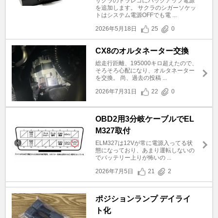
サクラのドラレコにバックアップ電源
を追加します。 サクラのシガーソケッ
トはシステム電源OFFでも電 ...
2026年5月18日
25
0
CX8のオルタネーター交換
総走行距離、195000キロ超えたので、
そろそろ心配になり、オルタネーター
を交換。 尚、過去の投稿 ...
2026年7月31日
22
0
OBD2用3分岐ケーブルでEL
M327取付
ELM327は12Vが常に電源入ってる状
態になっており、あまり運転しないの
でバッテリー上りが怖いの ...
2026年7月5日
21
2
ポジションランプ デイライ
ト化