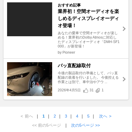
おすすめ記事
業界初！空間オーディオを楽
しめるディスプレイオーディ
オ登場！
あなたの愛車で空間オーディオが楽し
める！業界初のDolby Atmosに対応し
たディスプレイオーディオ「DMH-SF1
000」が新登場！
by Pioneer
バッ直配線取付
今後の製品取付の準備として、バッ直
配線の装着を行いました。 今後控える
作業とは別で、車中泊やアウ ...
2026年4月5日
31
1
<
前へ
｜
1
｜
2
｜
3
｜
4
｜
5
｜
次へ
>
<< 前の5ページ
｜
次の5ページ >>