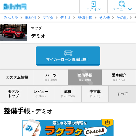
ログイン
メニュー
みんカラ
車種別
マツダ
デミオ
整備手帳
その他
その他
マツダ
デミオ
マイカーローン徹底比較！
パーツ
整備手帳
愛車紹介
カスタム情報
(83,499)
(52,398)
(15,771)
モデル
レビュー
燃費
中古車
すべて
トップ
(3,349)
(128,258)
(1,253)
整備手帳
- デミオ