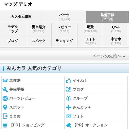
マツダ デミオ
パーツ
整備手帳
カスタム情報
(83,499)
(52,398)
モデル
愛車紹介
レビュー
燃費
Q&A
トップ
(15,771)
(3,349)
(128,258)
(1,328)
フォト
中古車
ブログ
スペック
ランキング
(24,711)
(1,253)
ページの先頭へ ▲
みんカラ 人気のカテゴリ
車種別
イイね！
整備手帳
ブログ
パーツレビュー
グループ
スポット
みんカラ＋
まとめ
フォト
【PR】ショッピング
【PR】オークション