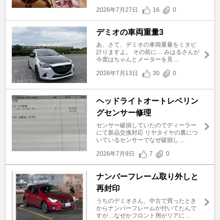
2026年7月27日
16
0
デミオの車両重量3
あ、さて、デミオの車両重量をミタビ
計りますよ。 その前に… みはるさんが
今度はちゃんとメーターを見 ...
2026年7月13日
30
0
ヘッドライトオートレベリン
グセンサー修理
センサー破損していたのでディーラー
にて新品交換対応 リヤタイヤの裏につ
いているセンサーでなぜ破損し ...
2026年7月9日
7
0
ナンバーフレーム取り外しと
再封印
うちのデミオさん、中古で買ったとき
からナンバーフレームが付いてたんで
すが…なぜかフロント用がリアに ...