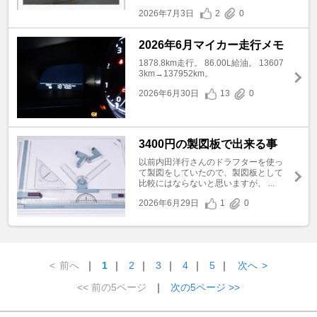
2026年7月3日
2
0
2026年6月マイカー走行メモ
1878.8km走行。 86.00L給油。 13607
3km→137952km。
2026年6月30日
13
0
3400円の製図板で出来る事
以前内田洋行さんのドラフターを使っ
て製図をしていたので、製図板として
比較にはならないと思いますが、 ...
2026年6月29日
1
0
<
前へ
｜
1
｜
2
｜
3
｜
4
｜
5
｜
次へ
>
<< 前の5ページ
｜
次の5ページ >>