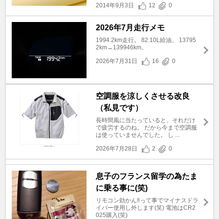
2014年9月3日
12
0
2026年7月走行メモ
1994.2km走行。 82.10L給油。 13795
2km→139946km。
2026年7月31日
16
0
空調服を涼しくさせる改良
（私見です）
長時間風に当たっていると、それだけ
で疲労するのね。 だから今まで空調服
は使っていませんでした。 し ...
2026年7月28日
2
0
息子のフランス留学の為たま
に乗る事に(笑)
リモコン効かん‼️って事でマイナスドラ
イバー使用し外します(笑) 電池はCR2
025購入(笑)