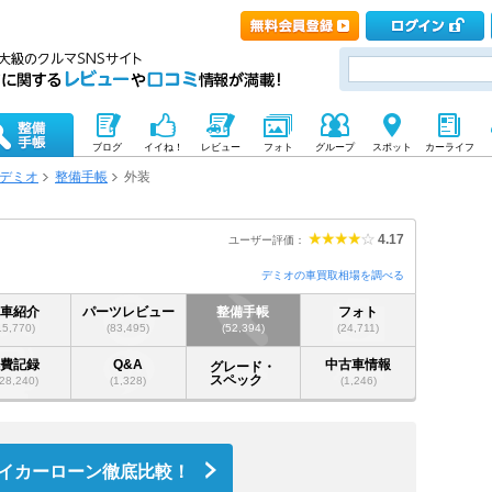
ブログ
イイね！
レビュー
フォト
グループ
スポット
カーライフ
デミオ
整備手帳
外装
4.17
ユーザー評価：
デミオの車買取相場を調べる
愛車紹介
パーツレビュー
整備手帳
フォト
15,770)
(83,495)
(52,394)
(24,711)
燃費記録
Q&A
中古車情報
グレード・
スペック
28,240)
(1,328)
(1,246)
イカーローン徹底比較！