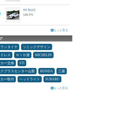
mr buzz
106 PV
もっと見る
グ
ュランタイヤ
ソニックデザイン
ッドレス
ＨＩＤ屋
MICHELIN
ーカー交換
STI
ックプラスセンター山梨
HONDA
三菱
ーカー取付
ヘッドライト
SUBARU
もっと見る