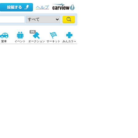
ヘルプ
愛車
イベント
オークション
サーキット
みんカラ＋