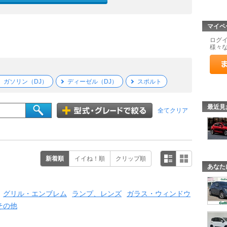
マイペ
ログ
様々
ガソリン（DJ）
ディーゼル（DJ）
スポルト
最近見
全てクリア
新着順
イイね！順
クリップ順
あなた
グリル・エンブレム
ランプ、レンズ
ガラス・ウィンドウ
その他