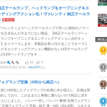
純正テールランプ、ヘッドランプをオープニング＆エ
ンディングアクション化！ヴァレンティ 純正テールラ
ン
ヴァレンティよりヘッド/テールランプで培った独自のノウハ
ウを注ぎ込んだ今までにない製品、【純正テールランプヘッ
ドランプオープニング＆エンディングアクション点灯キッ
PVラ
ト】をリリースします。本製品を取り付けることでオープニ
ング＆エンディングアクション機能がないLEDテールランプ
びLEDヘッドランプをキ ...
58
0
難易度
026年2月20日 14:43
VALENTI
さん
フォグランプ交換（HIDから純正へ）
以前にHID化したフォグランプの右側に水が侵入し、左側は球
切れしており、このままだと車検に通らないので純正に戻す
ことにしました。 バンパー外し バンパー裏側 右側フォグラン
 左側フォグランプ 手前 : 純正 奥 : HID（RX-8用） コネクタ