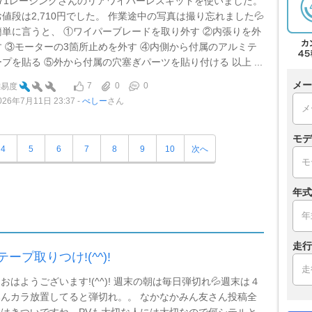
871レーシングさんのリアワイパーレスキットを使いました。
お値段は2,710円でした。 作業途中の写真は撮り忘れました💦
簡単に言うと、 ①ワイパーブレードを取り外す ②内張りを外
す ③モーターの3箇所止めを外す ④内側から付属のアルミテ
ープを貼る ⑤外から付属の穴塞ぎパーツを貼り付ける 以上 ...
メー
7
0
0
難易度
026年7月11日 23:37
べしー
さん
モデ
4
5
6
7
8
9
10
次へ
年式
走行
ープ取りつけ!(^^)!
おはようございます!(^^)! 週末の朝は毎日弾切れ💦週末は４
んカラ放置してると弾切れ。。 なかなかみん友さん投稿全
はきついですね。PVも大切な人には大切なので何シテルと