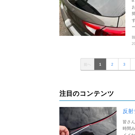
2
前へ
1
2
3
注目のコンテンツ
反射テ
皆さん
時間み
イイね