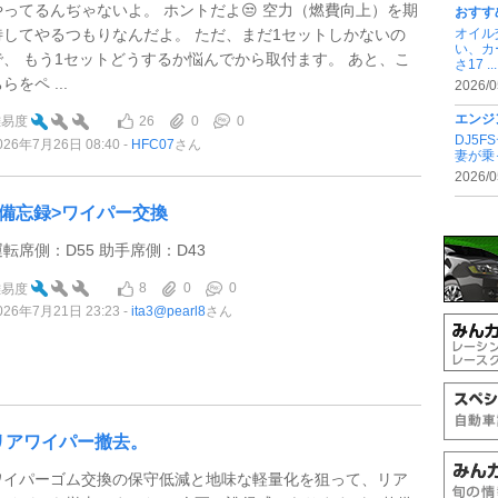
やってるんぢゃないよ。 ホントだよ😒 空力（燃費向上）を期
おすす
待してやるつもりなんだよ。 ただ、まだ1セットしかないの
オイル
い、カ
で、 もう1セットどうするか悩んでから取付ます。 あと、こ
さ17 ...
らをペ ...
2026/0
エンジ
26
0
0
難易度
DJ5
026年7月26日 08:40
HFC07
さん
妻が乗
2026/0
<備忘録>ワイパー交換
運転席側：D55 助手席側：D43
8
0
0
難易度
026年7月21日 23:23
ita3@pearl8
さん
リアワイパー撤去。
ワイパーゴム交換の保守低減と地味な軽量化を狙って、リア