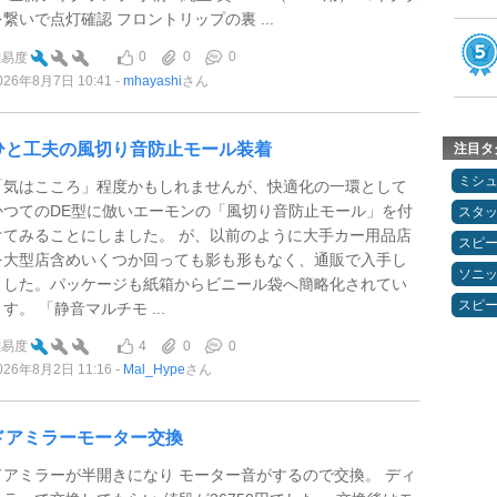
を繋いで点灯確認 フロントリップの裏 ...
0
0
0
難易度
026年8月7日 10:41
mhayashi
さん
ひと工夫の風切り音防止モール装着
注目タ
ミシ
「気はこころ」程度かもしれませんが、快適化の一環として
かつてのDE型に倣いエーモンの「風切り音防止モール」を付
スタ
けてみることにしました。 が、以前のように大手カー用品店
スピ
を大型店含めいくつか回っても影も形もなく、通販で入手し
ソニ
ました。パッケージも紙箱からビニール袋へ簡略化されてい
スピ
す。 「静音マルチモ ...
4
0
0
難易度
026年8月2日 11:16
Mal_Hype
さん
ドアミラーモーター交換
ドアミラーが半開きになり モーター音がするので交換。 ディ