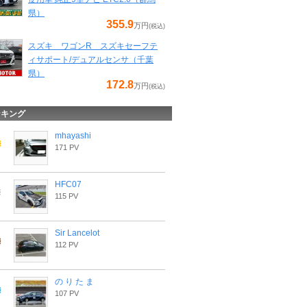
県）
355.9
万円
(税込)
スズキ ワゴンR スズキセーフテ
ィサポート/デュアルセンサ（千葉
県）
172.8
万円
(税込)
ンキング
mhayashi
171 PV
HFC07
115 PV
Sir Lancelot
112 PV
の り た ま
107 PV