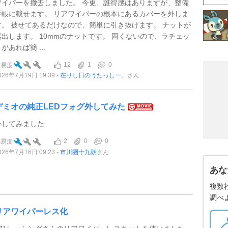
ワイパーを撤去しました。 今更、誰得感はありますが、整備
手帳に載せます。 リアワイパーの根本にあるカバーを外しま
す。 被せてあるだけなので、簡単に引き抜けます。 ナットが
露出します。 10mmのナットです。 固くないので、ラチェッ
があれば簡 ...
12
1
0
難易度
026年7月19日 19:39
在りし日のうたっしー。
さん
デミオの純正LEDフォグ外してみた
外してみました
2
0
0
難易度
026年7月16日 09:23
市川團十九朗
さん
あな
複数
調べ
リアワイパーレス化