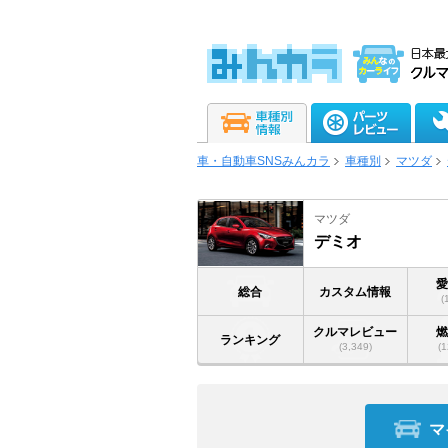
車・自動車SNSみんカラ
車種別
マツダ
マツダ
デミオ
総合
カスタム情報
(
クルマレビュー
ランキング
(3,349)
(1
マ