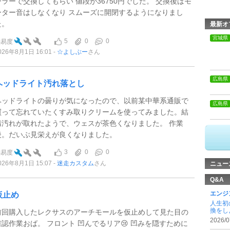
ーラーで交換してもらい 値段が36750円でした。 交換後はモ
ーター音はしなくなり スムーズに開閉するようになりまし
た。
最新オ
宮城県
5
0
0
難易度
026年8月1日 16:01
☆よしぶー
さん
広島県
ヘッドライト汚れ落とし
ヘッドライトの曇りが気になったので、以前某中華系通販で
広島県
買って忘れていたくすみ取りクリームを使ってみました。結
構汚れが取れたようで、ウェスが茶色くなりました。 作業
後。だいぶ見栄えが良くなりました。
3
0
0
難易度
026年8月1日 15:07
迷走カスタム
さん
ニュー
Q&A
エンジ
仮止め
人生初
換をしよ
前回購入したレクサスのアーチモールを仮止めして見た目の
2026/0
確認作業おば。 フロント 凹んでるリア😢 凹みを隠すために