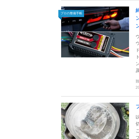
プロの整備手帳
及
2
プ