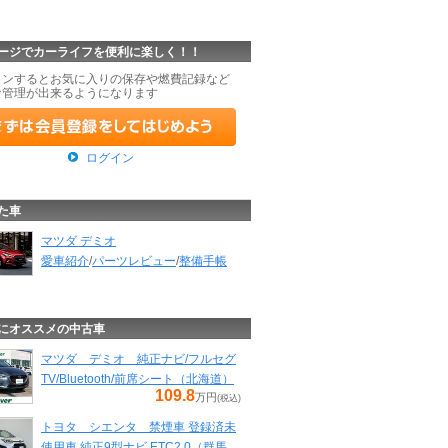
ージでカーライフを便利に楽しく！！
インするとお気に入りの保存や燃費記録など
な管理が出来るようになります
ログイン
た車
マツダ デミオ
愛車紹介
/
パーツレビュー
/
整備手帳
にオススメの中古車
マツダ デミオ 純正ナビ/フルセグ
TV/Bluetooth/前席シート（北海道）
109.8
万円
(税込)
トヨタ シエンタ 禁煙車 登録済未
使用車 純正9型ナビ ETC2.0（群馬