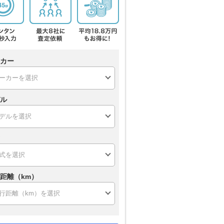
カー
ル
距離（km）