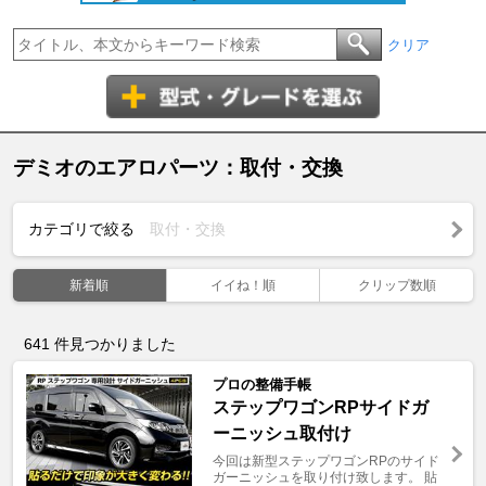
クリア
デミオのエアロパーツ：取付・交換
カテゴリで絞る
取付・交換
新着順
イイね！順
クリップ数順
641
件見つかりました
プロの整備手帳
ステップワゴンRPサイドガ
ーニッシュ取付け
今回は新型ステップワゴンRPのサイド
ガーニッシュを取り付け致します。 貼