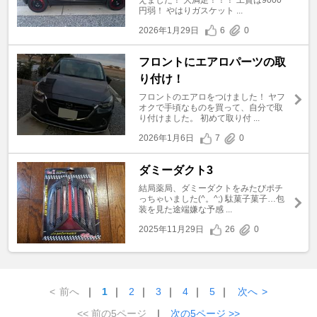
円弱！ やはりガスケット ...
2026年1月29日
6
0
フロントにエアロパーツの取
り付け！
フロントのエアロをつけました！ ヤフ
オクで手頃なものを買って、自分で取
り付けました。 初めて取り付 ...
2026年1月6日
7
0
ダミーダクト3
結局薬局、ダミーダクトをみたびポチ
っちゃいました(^。^;) 駄菓子菓子…包
装を見た途端嫌な予感 ...
2025年11月29日
26
0
<
前へ
｜
1
｜
2
｜
3
｜
4
｜
5
｜
次へ
>
<< 前の5ページ
｜
次の5ページ >>