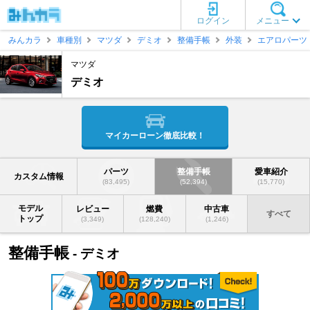
ログイン
メニュー
みんカラ
車種別
マツダ
デミオ
整備手帳
外装
エアロパーツ
マツダ
デミオ
マイカーローン徹底比較！
パーツ
整備手帳
愛車紹介
カスタム情報
(83,495)
(52,394)
(15,770)
モデル
レビュー
燃費
中古車
すべて
トップ
(3,349)
(128,240)
(1,246)
整備手帳
- デミオ