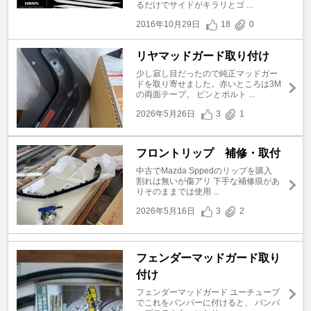
るだけでサイドがキラリとゴ ...
2016年10月29日
18
0
リヤマッドガード取り付け
少し寂し目だったので純正マッドガー
ドを取り寄せました。赤いところは3M
の両面テープ。 ピンとボルト ...
2026年5月26日
3
1
フロントリップ 補修・取付
中古でMazda Sppedのリップを購入
割れは無いが傷アリ 下手な補修痕があ
りそのままでは使用 ...
2026年5月16日
3
2
フェンダーマッドガード取り
付け
フェンダーマッドガード ユーチューブ
でこれをバンパーに付けると、 バンパ