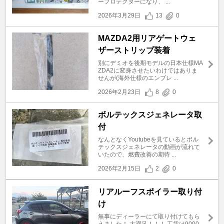
ープロテクターになり、 ...
2026年3月29日
13
0
MAZDA2用リアゲートウェ
ザーストリップ装着
別にデミオを後期モデルの日本仕様MA
ZDA2に変身させたいわけではありま
せんが(海外仕様のエンブレ ...
2026年2月23日
8
0
ボルテックスジェネレータ取
付
なんとなくYoutubeを見ているとボル
テックスジェネレータの動画が流れて
いたので、燃費改善の期待 ...
2026年2月15日
2
0
リアルーフスポイラー取り付
け
無事にディーラーにて取り付けてもら
えました！ 大満足！！！ 工賃は9000