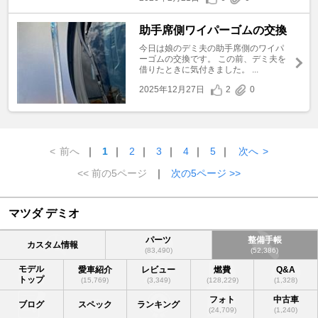
助手席側ワイパーゴムの交換
今日は娘のデミ夫の助手席側のワイパ
ーゴムの交換です。 この前、デミ夫を
借りたときに気付きました。 ...
2025年12月27日
2
0
<
前へ
｜
1
｜
2
｜
3
｜
4
｜
5
｜
次へ
>
<< 前の5ページ
｜
次の5ページ >>
マツダ デミオ
パーツ
整備手帳
カスタム情報
(83,490)
(52,386)
モデル
愛車紹介
レビュー
燃費
Q&A
トップ
(15,769)
(3,349)
(128,229)
(1,328)
フォト
中古車
ブログ
スペック
ランキング
(24,709)
(1,240)