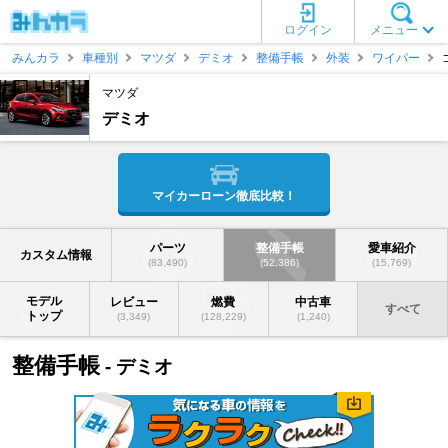
ログイン
メニュー
みんカラ
車種別
マツダ
デミオ
整備手帳
外装
ワイパー
マツダ
デミオ
マイカーローン徹底比較！
パーツ
整備手帳
愛車紹介
カスタム情報
(83,490)
(52,386)
(15,769)
モデル
レビュー
燃費
中古車
すべて
トップ
(3,349)
(128,229)
(1,240)
整備手帳
- デミオ