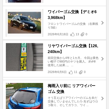
ワイパーゴム交換【デミオ6
3,968km】
フロントワイパーゴムの交換 （在庫残
り3組）
2026年6月18日
13
0
リヤワイパーゴム交換【126,
240km】
前回交換から4年と1カ月。 今回は黄色
い帽子で980円のヤツを購入。 約4年
使用した結果...。 ...
2026年6月6日
11
0
梅雨入り前に リアワイパー
ゴム 交換
そう言えばリアワイパーのゴムを未だ
交換していませんでした💦 先ずはウロ
コ取り、そしてガラコ、ワイ ...