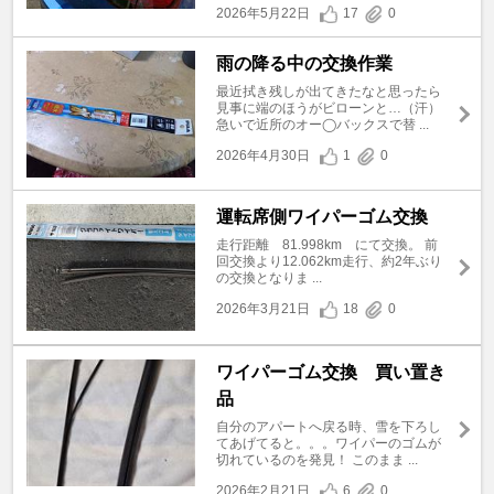
2026年5月22日
17
0
雨の降る中の交換作業
最近拭き残しが出てきたなと思ったら
見事に端のほうがビローンと…（汗）
急いで近所のオー◯バックスで替 ...
2026年4月30日
1
0
運転席側ワイパーゴム交換
走行距離 81.998km にて交換。 前
回交換より12.062km走行、約2年ぶり
の交換となりま ...
2026年3月21日
18
0
ワイパーゴム交換 買い置き
品
自分のアパートへ戻る時、雪を下ろし
てあげてると。。。ワイパーのゴムが
切れているのを発見！ このまま ...
2026年2月21日
6
0