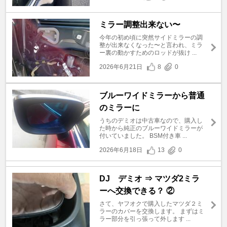
ミラー調整出来ない〜
今年の初め頃に突然サイドミラーの調
整が出来なくなった〜と言われ、ミラ
ー裏の動かすためのロッドが抜け ...
2026年6月21日
8
0
ブルーワイドミラーから普通
のミラーに
うちのデミオは中古車なので、購入し
た時から純正のブルーワイドミラーが
付いていました。 BSM付き車 ...
2026年6月18日
13
0
DJ デミオ ⇒ マツダ2ミラ
ーへ交換できる？ ②
さて、ヤフオクで購入したマツダ２ミ
ラーのカバーを交換します。 まずはミ
ラー部分を引っ張って外します ...