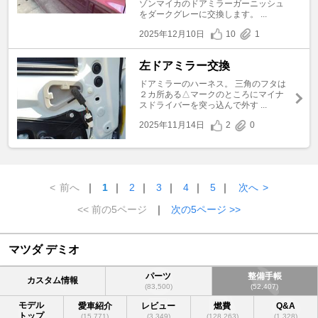
ゾンマイカのドアミラーガーニッシュ
をダークグレーに交換します。 ...
2025年12月10日
10
1
左ドアミラー交換
ドアミラーのハーネス。 三角のフタは
２カ所ある△マークのところにマイナ
スドライバーを突っ込んで外す ...
2025年11月14日
2
0
<
前へ
｜
1
｜
2
｜
3
｜
4
｜
5
｜
次へ
>
<< 前の5ページ
｜
次の5ページ >>
マツダ デミオ
パーツ
整備手帳
カスタム情報
(83,500)
(52,407)
モデル
愛車紹介
レビュー
燃費
Q&A
トップ
(15,771)
(3,349)
(128,263)
(1,328)