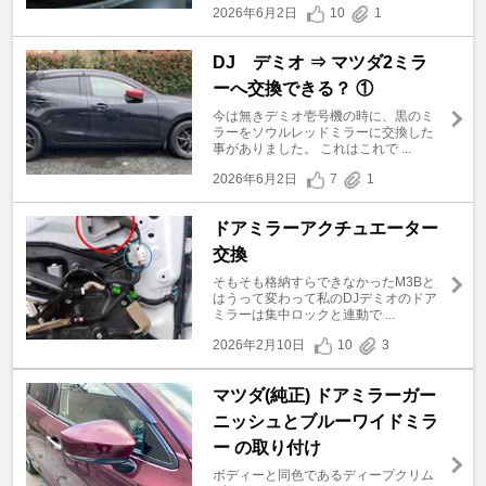
2026年6月2日
10
1
DJ デミオ ⇒ マツダ2ミラ
ーへ交換できる？ ①
今は無きデミオ壱号機の時に、黒のミ
ラーをソウルレッドミラーに交換した
事がありました。 これはこれで ...
2026年6月2日
7
1
ドアミラーアクチュエーター
交換
そもそも格納すらできなかったM3Bと
はうって変わって私のDJデミオのドア
ミラーは集中ロックと連動で ...
2026年2月10日
10
3
マツダ(純正) ドアミラーガー
ニッシュとブルーワイドミラ
ー の取り付け
ボディーと同色であるディープクリム