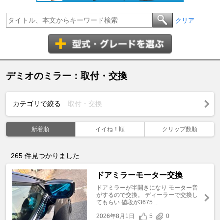
クリア
デミオのミラー：取付・交換
カテゴリで絞る
取付・交換
新着順
イイね！順
クリップ数順
265
件見つかりました
ドアミラーモーター交換
ドアミラーが半開きになり モーター音
がするので交換。 ディーラーで交換し
てもらい 値段が3675 ...
2026年8月1日
5
0