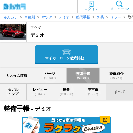
ログイン
メニュー
みんカラ
車種別
マツダ
デミオ
整備手帳
外装
ミラー
取
マツダ
デミオ
マイカーローン徹底比較！
パーツ
整備手帳
愛車紹介
カスタム情報
(83,500)
(52,407)
(15,771)
モデル
レビュー
燃費
中古車
すべて
トップ
(3,349)
(128,263)
(1,267)
整備手帳
- デミオ