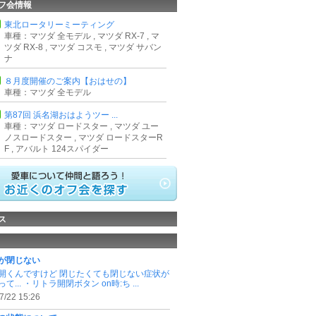
フ会情報
東北ロータリーミーティング
車種：マツダ 全モデル , マツダ RX-7 , マ
ツダ RX-8 , マツダ コスモ , マツダ サバン
ナ
８月度開催のご案内【おはせの】
車種：マツダ 全モデル
第87回 浜名湖おはようツー ...
車種：マツダ ロードスター , マツダ ユー
ノスロードスター , マツダ ロードスターR
F , アバルト 124スパイダー
ス
が閉じない
開くんですけど 閉じたくても閉じない症状が
て... ・リトラ開閉ボタン on時:ち ...
7/22 15:26