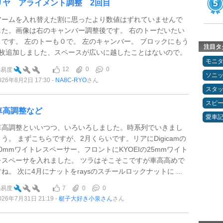
リヤ アライメント調整 2回目
アームを入れ替えた割に思ったより数値はずれていませんで
した。画像は右のキャンバー調整後です。 右のトーだいたい
０です。 左のトーも０で。 左のキャンバー。 ブロックにもう
注目タ
1枚追加しました、スペースが広いに越したことはないので。
モニ
12
0
0
難易度
ソニ
026年8月2日 17:30
NA8C-RYO
さん
スタ
スピ
車高調整など
愛車
車高調整といいつつ、いろいろしました。時系列でいきまし
ょう。 まずこちらですが、2月くらいです。リアにDigicamの
30mmワイトレスペーサー、フロントにKYOEIの25mmワイト
レスペーサを入れました。 ツラはそこそこですが車高高めで
すね。 次に4月にナットをraysのスチールロックナットに ...
7
0
0
難易度
026年7月31日 21:19
梃子大好き小泉さん
さん