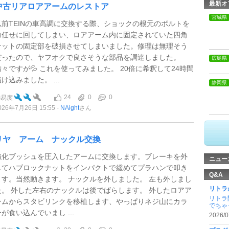
最新オ
中古リアロアアームのレストア
宮城県
以前TEINの車高調に交換する際、ショックの根元のボルトを
力任せに回してしまい、ロアアーム内に固定されていた四角
ナットの固定部を破損させてしまいました。修理は無理そう
だったので、ヤフオクで良さそうな部品を調達しました。
広島県
錆々ですが💦 これを使ってみました。 20倍に希釈して24時間
け込みました。 ...
静岡県
24
0
0
難易度
026年7月26日 15:55
NAight
さん
リヤ アーム ナックル交換
強化ブッシュを圧入したアームに交換します。ブレーキを外
ニュー
してハブロックナットをインパクトで緩めてプラハンで叩き
Q&A
ます。当然動きます。 ナックルを外しました。 左も外しまし
リトラ
た。 外した左右のナックルは後でばらします。 外したロアア
リトラ
ームからスタビリンクを移植します、やっぱりネジ山にカラ
でちゃっ
ーが食い込んでいまし ...
2026/0