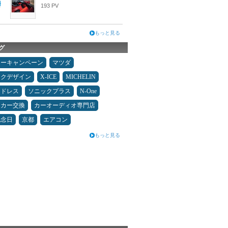
193 PV
もっと見る
グ
ターキャンペーン
マツダ
ックデザイン
X-ICE
MICHELIN
ッドレス
ソニックプラス
N-One
ーカー交換
カーオーディオ専門店
記念日
京都
エアコン
もっと見る