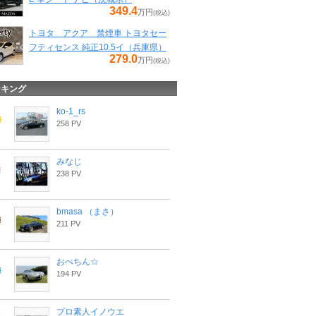
349.4
万円
(税込)
トヨタ アクア 禁煙車 トヨタセー
フティセンス 純正10.5イ（兵庫県）
279.0
万円
(税込)
ンキング
ko-1_rs
258 PV
みなじ
238 PV
bmasa （まさ）
211 PV
おぺちん☆
194 PV
プロ素人イノウエ