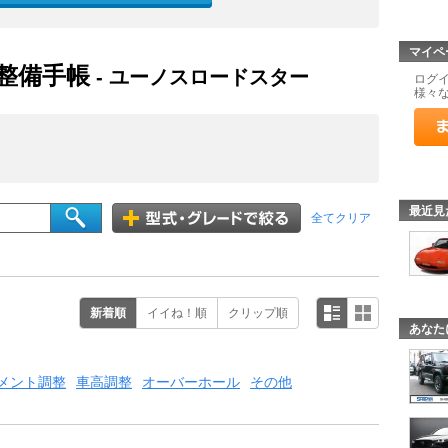
マイペ
 整備手帳
- ユーノスロードスター
ログ
様々
最近見
全てクリア
新着順
イイね！順
クリップ順
あなた
メント調整
車高調整
オーバーホール
その他