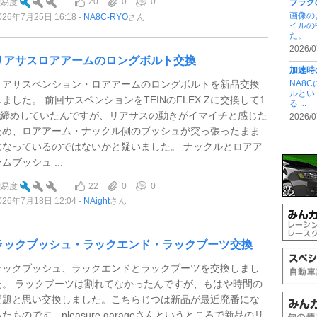
20
0
0
難易度
プラグ
画像の
026年7月25日 16:18
NA8C-RYO
さん
イルの
た。 ...
2026/0
リアサスロアアームのロングボルト交換
加速時
リアサスペンション・ロアアームのロングボルトを新品交換
NA8
ルとい
しました。 前回サスペンションをTEINのFLEX Zに交換して1
る ...
G締めしていたんですが、リアサスの動きがイマイチと感じた
2026/0
ため、ロアアーム・ナックル側のブッシュが突っ張ったまま
になっているのではないかと疑いました。 ナックルとロアア
ムブッシュ ...
22
0
0
難易度
026年7月18日 12:04
NAight
さん
ラックブッシュ・ラックエンド・ラックブーツ交換
ラックブッシュ、ラックエンドとラックブーツを交換しまし
た。 ラックブーツは割れてなかったんですが、もはや時間の
問題と思い交換しました。こちらじつは新品が最近廃番にな
たものです。pleasure garageさんというところで新品のリ