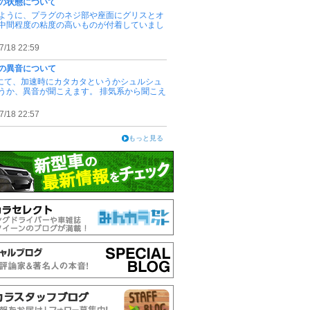
の状態について
ように、プラグのネジ部や座面にグリスとオ
中間程度の粘度の高いものが付着していまし
7/18 22:59
の異音について
Cにて、加速時にカタカタというかシュルシュ
うか、異音が聞こえます。 排気系から聞こえ
7/18 22:57
もっと見る