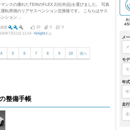
ーマンスの優れたTEINのFLEX Z(社外品)を選びました。 写真
は運転席側のリアサスペンション交換後です。 こちらはサス
ンション ...
20
0
0
難易度
026年7月11日 11:14
NAight
さん
メー
4
5
6
7
8
9
10
次へ
モデ
年式
の整備手帳
走行