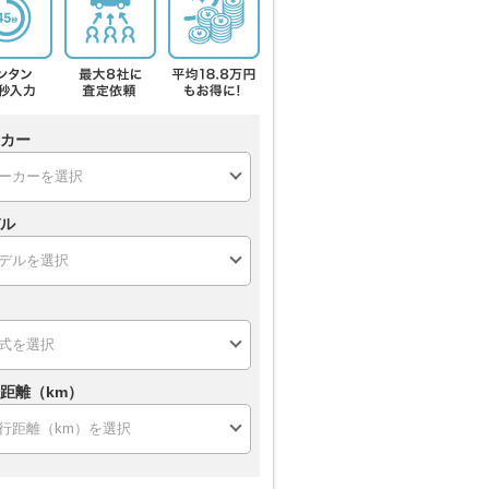
カー
ル
距離（km）