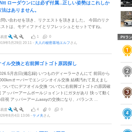
8Ntt ローダウンには必ず付属...正しい姿勢はこれしか
方法はありません。
お問い合わせを頂き、リクエストを頂きました。 今回のリク
エストは、モディファイとリフレッシュとセットですね。
1
0
難易度
PVラ
019年5月29日 20:11
大人の秘密基地エルフ
さん
オイル交換と右前脚ゴトゴト原因探し
2026.5月吉日(備忘録) いつものディーラーさんにて 前回から
6000kmオーバーでエンジンオイル交換 結構汚れて見えまし
た ついでにデフオイル交換 ついでに右前脚ゴトゴトの原因確
認 アッパーアームボールジョイントにガタがあり 抉って動く
の目視 アッパーアームassyの交換になり、バランス ...
4
0
0
難易度
026年8月4日 13:06
ケメ夫
さん