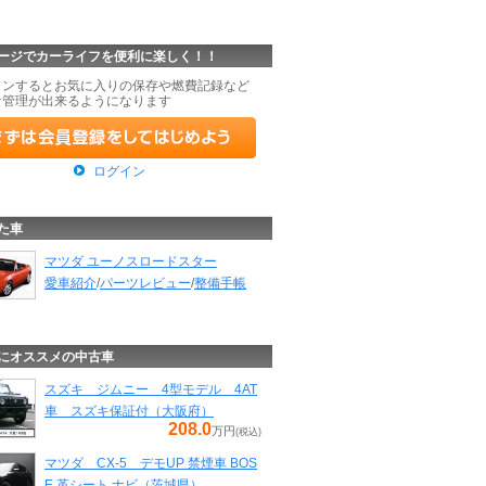
ージでカーライフを便利に楽しく！！
インするとお気に入りの保存や燃費記録など
な管理が出来るようになります
ログイン
た車
マツダ ユーノスロードスター
愛車紹介
/
パーツレビュー
/
整備手帳
にオススメの中古車
スズキ ジムニー 4型モデル 4AT
車 スズキ保証付（大阪府）
208.0
万円
(税込)
マツダ CX-5 デモUP 禁煙車 BOS
E 革シート ナビ（茨城県）