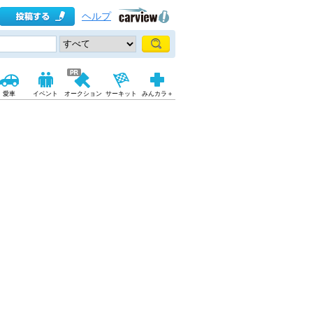
ヘルプ
愛車
イベント
オークション
サーキット
みんカラ＋