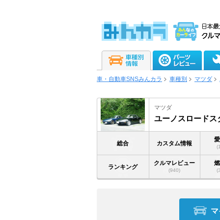
車・自動車SNSみんカラ
車種別
マツダ
マツダ
ユーノスロードス
総合
カスタム情報
(
クルマレビュー
ランキング
(940)
(
マ