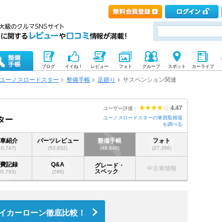
ブログ
イイね！
レビュー
フォト
グループ
スポット
カーライフ
ユーノスロードスター
整備手帳
足廻り
サスペンション関連
4.47
ユーザー評価：
ユーノスロードスターの車買取相場
ター
を調べる
愛車紹介
パーツレビュー
整備手帳
フォト
10,747)
(53,832)
(46,848)
(27,358)
燃費記録
Q&A
グレード・
中古車情報
スペック
35,793)
(288)
イカーローン徹底比較！