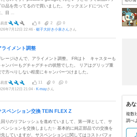
プロ品を売ってるので買いました。 ラックエンドについて
、目 ...
8
2
0
難易度
026年7月12日 22:46
梃子大好き小泉さん
さん
アライメント調整
ガレージiさんで、アライメント調整。 FRはト キャスターも
キャンバーもグチャグチャの状態でした。 リアはグリップ重
視で方べりしない程度にキャンバーつけました。
11
0
0
難易度
026年7月12日 21:04
K-may
さん
あな
サスペンション交換 TEIN FLEX Z
複数
調べ
足回りのリフレッシュを進めていまして、第一弾として、サ
スペンションを交換しました✨ 基本的に純正部品での交換を
優先していますが、サスペンションに関してはコストパフォ