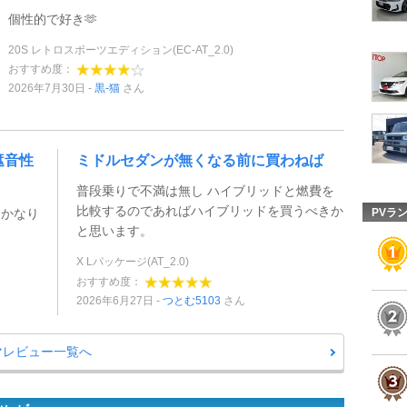
個性的で好き🫶
20S レトロスポーツエディション(EC-AT_2.0)
おすすめ度：
2026年7月30日
黒‐猫
さん
遮音性
ミドルセダンが無くなる前に買わねば
普段乗りで不満は無し ハイブリッドと燃費を
比較するのであればハイブリッドを買うべきか
はかなり
PVラ
と思います。
X Lパッケージ(AT_2.0)
おすすめ度：
2026年6月27日
つとむ5103
さん
マレビュー一覧へ