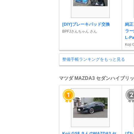
[DIY]ブレーキパッド交換
純正
ラー
BPFJさんちゃん さん
L-P
Koji
整備手帳ランキングをもっと見る
マツダ MAZDA3 セダンハイブリッ
Koji GSⅡ さんのMAZDA3 セ
ぱち