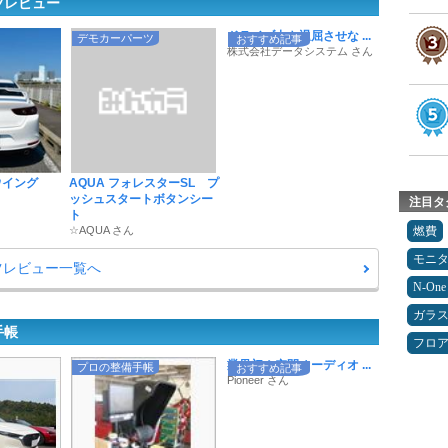
ツレビュー
ドライブ中も退屈させな ...
デモカーパーツ
おすすめ記事
株式会社データシステム さん
アウイング
AQUA フォレスターSL プ
ッシュスタートボタンシー
注目タ
ト
☆AQUA さん
燃費
モニ
ツレビュー一覧へ
N-One
ガラ
手帳
フロ
業界初！空間オーディオ ...
プロの整備手帳
おすすめ記事
Pioneer さん