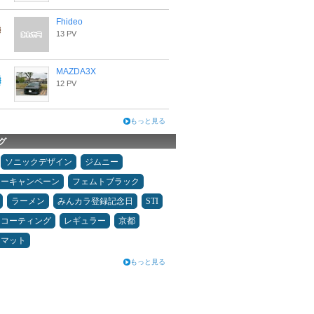
Fhideo
13 PV
MAZDA3X
12 PV
もっと見る
グ
ソニックデザイン
ジムニー
ターキャンペーン
フェムトブラック
ラーメン
みんカラ登録記念日
STI
スコーティング
レギュラー
京都
アマット
もっと見る