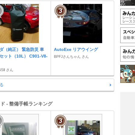
ダ（純正） 緊急防災 車
AutoExe リアウイング
ット（10L） C901-V8-
BPFJさんちゃん さん
 GSⅡ さん
る
ッド - 整備手帳ランキング