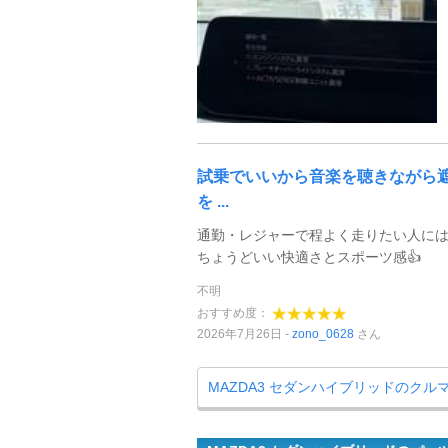
試乗でいいから音楽を聴きながら
を ...
通勤・レジャーで程よく走りたい人に
ちょうどいい快適さとスポーツ感👍
不明
おすすめ度：
2026年7月26日
zono_0628
さん
MAZDA3 セダンハイブリッドのクル