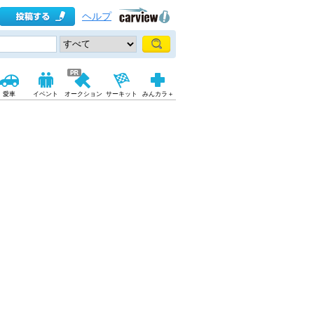
ヘルプ
愛車
イベント
オークション
サーキット
みんカラ＋