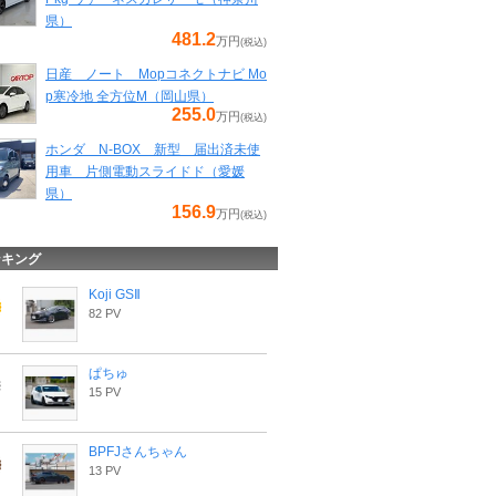
県）
481.2
万円
(税込)
日産 ノート Mopコネクトナビ Mo
p寒冷地 全方位M（岡山県）
255.0
万円
(税込)
ホンダ N-BOX 新型 届出済未使
用車 片側電動スライドド（愛媛
県）
156.9
万円
(税込)
ンキング
Koji GSⅡ
82 PV
ぱちゅ
15 PV
BPFJさんちゃん
13 PV