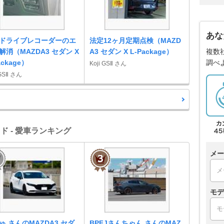
あな
ドライブレコーダーのエ
法定12ヶ月定期点検（MAZD
解消（MAZDA3 セダン X
A3 セダン X L-Package）
複数
ackage）
調べ
Koji GSⅡ さん
 GSⅡ さん
ド - 愛車ランキング
メー
モデ
ゅ さんのMAZDA3 セダ
BPFJさんちゃん さんのMAZ