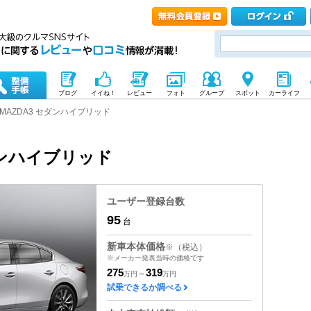
ブログ
イイね！
レビュー
フォト
グループ
スポット
カーライフ
MAZDA3 セダンハイブリッド
ダンハイブリッド
ユーザー登録台数
95
台
新車本体価格
※（税込）
※メーカー発表当時の価格です
275
319
～
万円
万円
試乗できるか調べる