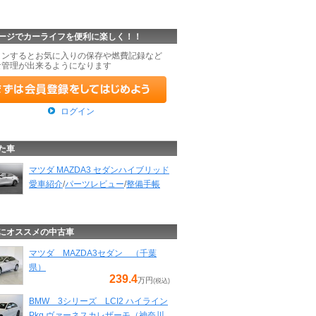
ージでカーライフを便利に楽しく！！
インするとお気に入りの保存や燃費記録など
な管理が出来るようになります
ログイン
た車
マツダ MAZDA3 セダンハイブリッド
愛車紹介
/
パーツレビュー
/
整備手帳
にオススメの中古車
マツダ MAZDA3セダン （千葉
県）
239.4
万円
(税込)
BMW 3シリーズ LCI2 ハイライン
Pkg ヴァーネスカレザーモ（神奈川