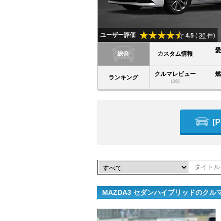
ユーザー評価
4.5
(
36
件)
総合
カスタム情報
クルマレビュー
ランキング
(36)
[
MAZDA3 セダンハイブリッドのク