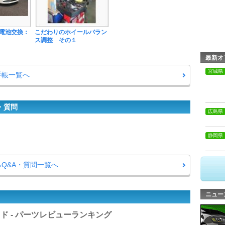
電池交換：
こだわりのホイールバラン
ス調整 その１
最新オ
宮城県
手帳一覧へ
・質問
広島県
静岡県
るQ&A・質問一覧へ
ニュー
ッド - パーツレビューランキング