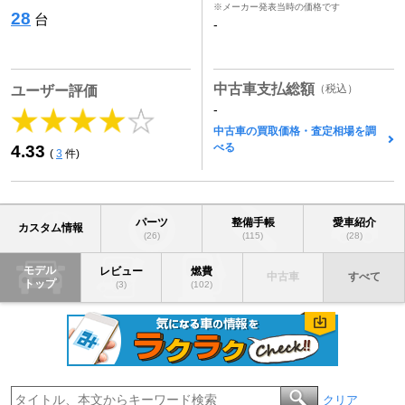
※メーカー発表当時の価格です
28
台
-
中古車支払総額
（税込）
ユーザー評価
-
中古車の買取価格・査定相場を調
べる
4.33
(
3
件)
パーツ
整備手帳
愛車紹介
カスタム情報
(26)
(115)
(28)
モデル
レビュー
燃費
中古車
すべて
トップ
(3)
(102)
クリア