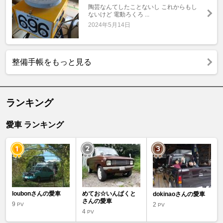
陶芸なんてしたことないし これからもし
ないけど 電動ろくろ ...
2024年5月14日
整備手帳をもっと見る
ランキング
愛車 ランキング
loubonさんの愛車
めてお☆いんぱくと
dokinaoさんの愛車
さんの愛車
9
2
PV
PV
4
PV