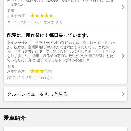
体のデカイ人は不向き。 足の長い人も不向き。 ＤＩＹ好きにはたま
らん逸品♪
不明
おすすめ度 ：
2021年12月18日 - がーすがす さん
配達に、農作業に！毎日乗っています。
クルマが好きで、サラリーマン時代は5台ぐらい隠し持っていました。
が、脱サラ、農業開始に伴いそんな贅沢はできなくなり、どれか一
台、仕事（農業）に使えて、楽しめるクルマとしてポータートラック
を残しました。 通勤、農作業の荷物運搬だけでなく毎日配達にも使っ
ているため、月に1度は何かしらトラブルが発生しま ...
不明
おすすめ度 ：
2017年9月16日 - loubon さん
クルマレビューをもっと見る
愛車紹介