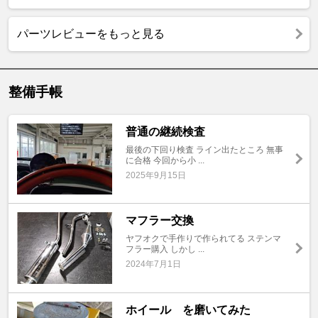
パーツレビューをもっと見る
整備手帳
普通の継続検査
最後の下回り検査 ライン出たところ 無事
に合格 今回から小 ...
2025年9月15日
マフラー交換
ヤフオクで手作りで作られてる ステンマ
フラー購入 しかし ...
2024年7月1日
ホイール を磨いてみた