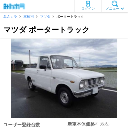
ログイン
メニュー
みんカラ
車種別
マツダ
ポータートラック
マツダ ポータートラック
新車本体価格
※
（税込）
ユーザー登録台数