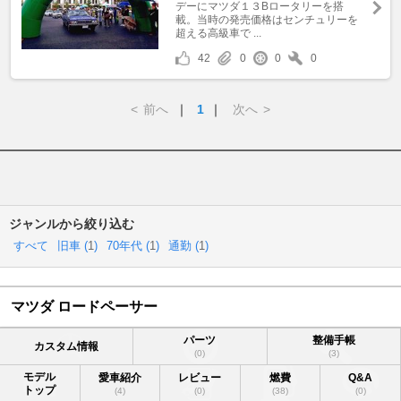
デーにマツダ１３Bロータリーを搭
載。当時の発売価格はセンチュリーを
超える高級車で ...
42
0
0
0
<
前へ
｜
1
｜
次へ
>
ジャンルから絞り込む
すべて
旧車 (
1
)
70年代 (
1
)
通勤 (
1
)
マツダ ロードペーサー
パーツ
整備手帳
カスタム情報
(0)
(3)
モデル
愛車紹介
レビュー
燃費
Q&A
トップ
(4)
(0)
(38)
(0)