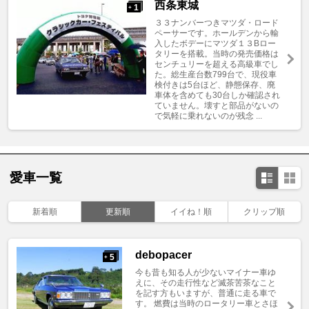
西条東城
1
+
３３ナンバーつきマツダ・ロード
ペーサーです。ホールデンから輸
入したボデーにマツダ１３Bロー
タリーを搭載。当時の発売価格は
センチュリーを超える高級車でし
た。総生産台数799台で、現役車
検付きは5台ほど、静態保存、廃
車体を含めても30台しか確認され
ていません。壊すと部品がないの
で気軽に乗れないのが残念 ...
愛車一覧
新着順
更新順
イイね！順
クリップ順
debopacer
5
+
今も昔も知る人が少ないマイナー車ゆ
えに、その走行性など滅茶苦茶なこと
を記す方もいますが、普通に走る車で
す。 燃費は当時のロータリー車とさほ