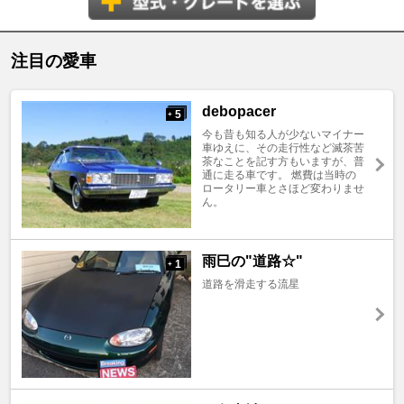
注目の愛車
debopacer
5
+
今も昔も知る人が少ないマイナー
車ゆえに、その走行性など滅茶苦
茶なことを記す方もいますが、普
通に走る車です。 燃費は当時の
ロータリー車とさほど変わりませ
ん。
雨巳の"道路☆"
1
+
道路を滑走する流星