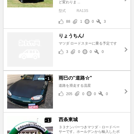
ど変わりま ...
型式
RA13S
88
1
0
3
りょうちん/
マツダ ロードスターに乗る予定です
3
0
0
0
雨巳の"道路☆"
1
+
道路を滑走する流星
205
0
0
0
西条東城
1
+
３３ナンバーつきマツダ・ロードペー
サーです。ホールデンから輸入したボ