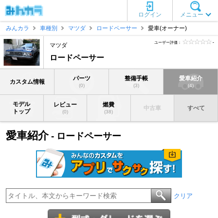
ログイン
メニュー
みんカラ
車種別
マツダ
ロードペーサー
愛車(オーナー)
ユーザー評価：
-
マツダ
ロードペーサー
パーツ
整備手帳
愛車紹介
カスタム情報
(0)
(3)
(4)
モデル
レビュー
燃費
中古車
すべて
トップ
(0)
(38)
愛車紹介
- ロードペーサー
クリア