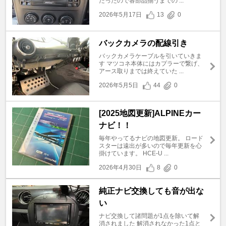
だったので各部品揃うまでの ...
2026年5月17日
13
0
バックカメラの配線引き
バックカメラケーブルを引いていきま
す マツコネ本体にはカプラーで繋げ、
アース取りまでは終えていた ...
2026年5月5日
44
0
[2025地図更新]ALPINEカー
ナビ！！
毎年やってるナビの地図更新。 ロード
スターは遠出が多いので毎年更新を心
掛けています。 HCE-U ...
2026年4月30日
8
0
純正ナビ交換しても音が出な
い
ナビ交換して諸問題が1点を除いて解
消されました 解消されなかった1点と