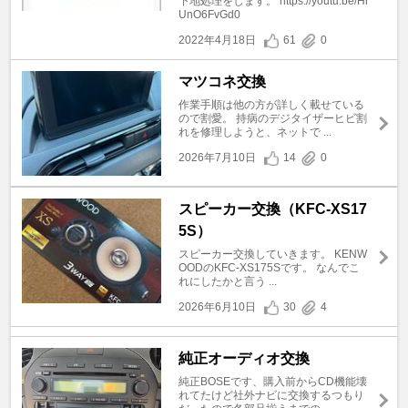
下地処理をします。 https://youtu.be/Hr
UnO6FvGd0
2022年4月18日
61
0
マツコネ交換
作業手順は他の方が詳しく載せている
ので割愛。 持病のデジタイザーヒビ割
れを修理しようと、ネットで ...
2026年7月10日
14
0
スピーカー交換（KFC-XS17
5S）
スピーカー交換していきます。 KENW
OODのKFC-XS175Sです。 なんでこ
れにしたかと言う ...
2026年6月10日
30
4
純正オーディオ交換
純正BOSEです、購入前からCD機能壊
れてたけど社外ナビに交換するつもり