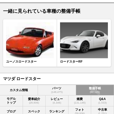
一緒に見られている車種の整備手帳
ユーノスロードスター
ロードスターRF
マツダ ロードスター
パーツ
整備手帳
カスタム情報
(148,475)
(92,120)
モデル
愛車紹介
レビュー
燃費
Q&A
トップ
(26,606)
(4,346)
(131,146)
(1,533)
フォト
中古車
ブログ
スペック
ランキング
(59,836)
(1,251)