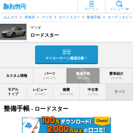
ログイン
メニュー
みんカラ
車種別
マツダ
ロードスター
整備手帳
オーディオビジ
マツダ
ロードスター
マイカーローン徹底比較！
パーツ
整備手帳
愛車紹介
カスタム情報
(148,475)
(92,120)
(26,606)
モデル
レビュー
燃費
中古車
すべて
トップ
(4,346)
(131,146)
(1,251)
整備手帳
- ロードスター