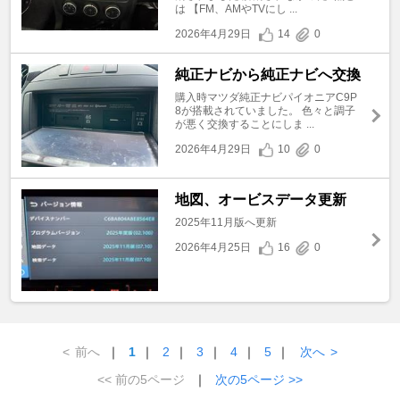
は 【FM、AMやTVにし ...
2026年4月29日
14
0
純正ナビから純正ナビへ交換
購入時マツダ純正ナビパイオニアC9P
8が搭載されていました。 色々と調子
が悪く交換することにしま ...
2026年4月29日
10
0
地図、オービスデータ更新
2025年11月版へ更新
2026年4月25日
16
0
<
前へ
｜
1
｜
2
｜
3
｜
4
｜
5
｜
次へ
>
<< 前の5ページ
｜
次の5ページ >>