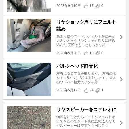
2023年9月10日
17
0
リヤショック周りにフェルト
詰め
あまり物のニードルフェルトを効果が
大きいと言うリヤショック周りに詰め
込んだ 実際はもっとしっかり詰 ...
2023年5月20日
10
0
バルクヘッド静音化
左右にあるフタを取ります。 左右のボ
ルト（8ミリ）各1本を外します。 左右
のワイパー根元のフタを外 ...
2023年5月17日
24
1
リヤスピーカーをステレオに
物置を片付けたらニードルフェルトが
出てきたのでシート裏に詰め込んだ リ
ヤスピーカーは左右とも同じ音 ...