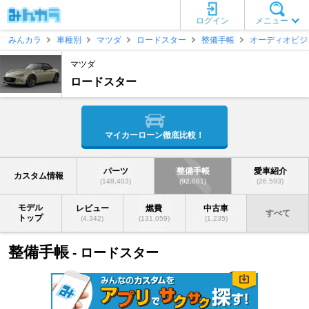
ログイン
メニュー
みんカラ
車種別
マツダ
ロードスター
整備手帳
オーディオビジ
マツダ
ロードスター
マイカーローン徹底比較！
パーツ
整備手帳
愛車紹介
カスタム情報
(148,403)
(92,081)
(26,593)
モデル
レビュー
燃費
中古車
すべて
トップ
(4,342)
(131,059)
(1,235)
整備手帳
- ロードスター