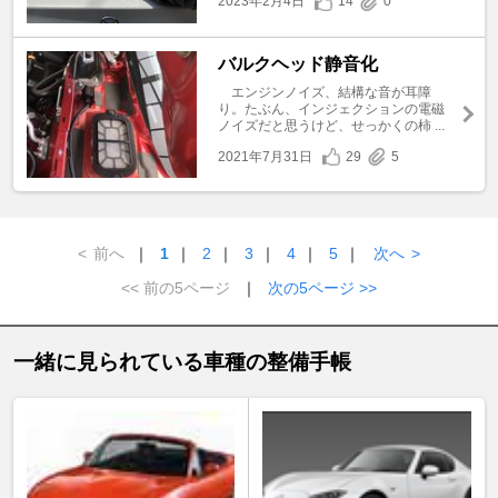
2023年2月4日
14
0
バルクヘッド静音化
エンジンノイズ、結構な音が耳障
り。たぶん、インジェクションの電磁
ノイズだと思うけど、せっかくの柿 ...
2021年7月31日
29
5
<
前へ
｜
1
｜
2
｜
3
｜
4
｜
5
｜
次へ
>
<< 前の5ページ
｜
次の5ページ >>
一緒に見られている車種の整備手帳