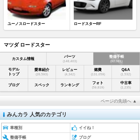
ユーノスロードスター
ロードスターRF
マツダ ロードスター
パーツ
整備手帳
カスタム情報
(148,403)
(92,081)
モデル
愛車紹介
レビュー
燃費
Q&A
トップ
(26,593)
(4,342)
(131,059)
(1,532)
フォト
中古車
ブログ
スペック
ランキング
(59,819)
(1,235)
ページの先頭へ ▲
みんカラ 人気のカテゴリ
車種別
イイね！
整備手帳
ブログ