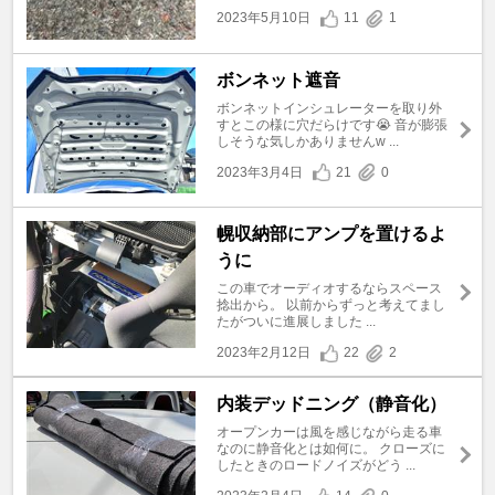
2023年5月10日
11
1
ボンネット遮音
ボンネットインシュレーターを取り外
すとこの様に穴だらけです😭 音が膨張
しそうな気しかありませんw ...
2023年3月4日
21
0
幌収納部にアンプを置けるよ
うに
この車でオーディオするならスペース
捻出から。 以前からずっと考えてまし
たがついに進展しました ...
2023年2月12日
22
2
内装デッドニング（静音化）
オープンカーは風を感じながら走る車
なのに静音化とは如何に。 クローズに
したときのロードノイズがどう ...