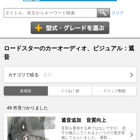
クリア
ロードスターのカーオーディオ、ビジュアル：遮
音
カテゴリで絞る
遮音
新着順
イイね！順
クリップ数順
48
件見つかりました
遮音追加 音質向上
音質を重視する車ではないですが、 息
子が施工してくれるというので遮音実
施してもらいました。 通勤 ...