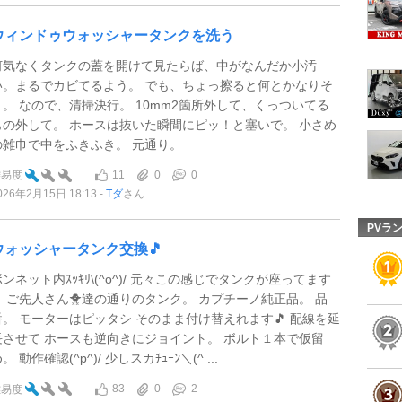
ウィンドゥウォッシャータンクを洗う
何気なくタンクの蓋を開けて見たらば、中がなんだか小汚
い。まるでカビてるよう。 でも、ちょっ擦ると何とかなりそ
う。 なので、清掃決行。 10mm2箇所外して、くっついてる
もの外して。 ホースは抜いた瞬間にピッ！と塞いで。 小さめ
の雑巾で中をふきふき。 元通り。
11
0
0
難易度
026年2月15日 18:13
Tダ
さん
PVラ
ウォッシャータンク交換🎵
ボンネット内ｽｯｷﾘ\(^o^)/ 元々この感じでタンクが座ってます
🎵 ご先人さん🐥達の通りのタンク。 カプチーノ純正品。 品
番。 モーターはピッタシ そのまま付け替えれます🎵 配線を延
長させて ホースも逆向きにジョイント。 ボルト１本で仮留
。 動作確認(^p^)/ 少しスカﾁｭｰﾝ＼(^ ...
83
0
2
難易度