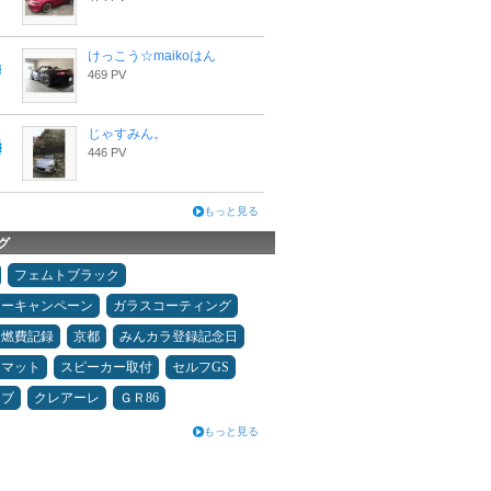
けっこう☆maikoはん
469 PV
じゃすみん。
446 PV
もっと見る
グ
フェムトブラック
ターキャンペーン
ガラスコーティング
＆燃費記録
京都
みんカラ登録記念日
アマット
スピーカー取付
セルフGS
イブ
クレアーレ
ＧＲ86
もっと見る