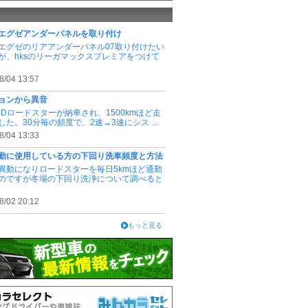
エグゼアンダーパネルを取り付け
エグゼのリアアンダーパネル07取り付けたい
が、hksのリーガマックスプレミアをつけて
8/04 13:57
ョンから異音
NDロードスターが納車され、1500kmほど走
した。30分毎の頻度で、2速→3速にシス ...
8/04 13:33
勤に使用している方の下回り洗車頻度と方法
異動になりロードスターを毎日5kmほど通勤
のですが冬場の下回り洗浄について調べると
8/02 20:12
もっと見る