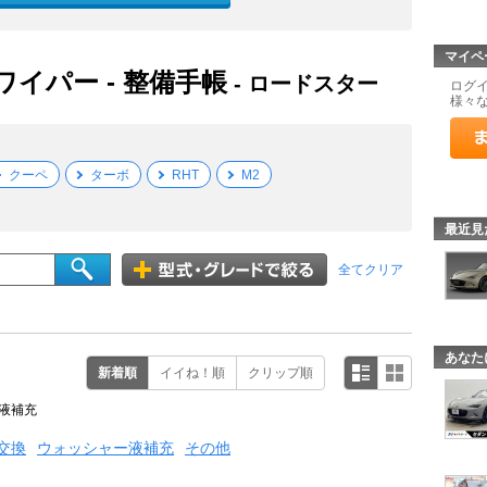
マイペ
ワイパー - 整備手帳
- ロードスター
ログ
様々
クーペ
ターボ
RHT
M2
最近見
全てクリア
あなた
新着順
イイね！順
クリップ順
液補充
交換
ウォッシャー液補充
その他