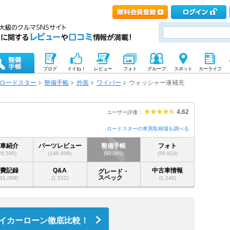
ブログ
イイね！
レビュー
フォト
グループ
スポット
カーライフ
ロードスター
整備手帳
外装
ワイパー
ウォッシャー液補充
4.62
ユーザー評価：
ロードスターの車買取相場を調べる
愛車紹介
パーツレビュー
整備手帳
フォト
26,595)
(148,409)
(92,085)
(59,823)
燃費記録
Q&A
中古車情報
グレード・
スペック
31,069)
(1,532)
(1,240)
イカーローン徹底比較！