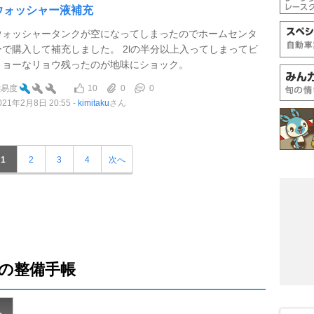
ウォッシャー液補充
ウォッシャータンクが空になってしまったのでホームセンタ
ーで購入して補充しました。 2lの半分以上入ってしまってビ
ミョーなリョウ残ったのが地味にショック。
10
0
0
難易度
021年2月8日 20:55
kimitaku
さん
1
2
3
4
次へ
の整備手帳