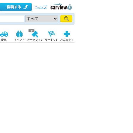
ヘルプ
愛車
イベント
オークション
サーキット
みんカラ＋