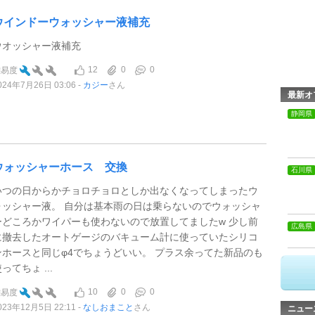
ウインドーウォッシャー液補充
ウオッシャー液補充
12
0
0
難易度
024年7月26日 03:06
カジー
さん
最新オ
静岡県
ウォッシャーホース 交換
石川県
いつの日からかチョロチョロとしか出なくなってしまったウ
ォッシャー液。 自分は基本雨の日は乗らないのでウォッシャ
ーどころかワイパーも使わないので放置してましたw 少し前
広島県
に撤去したオートゲージのバキューム計に使っていたシリコ
ンホースと同じφ4でちょうどいい。 プラス余ってた新品のも
ってちょ ...
10
0
0
難易度
023年12月5日 22:11
なしおまこと
さん
ニュー