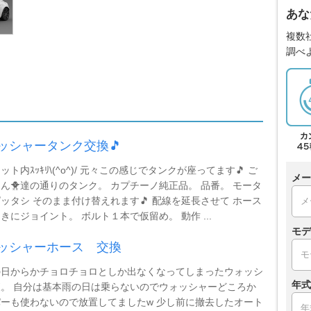
あな
複数
調べ
ッシャータンク交換🎵
ット内ｽｯｷﾘ\(^o^)/ 元々この感じでタンクが座ってます🎵 ご
メー
ん🐥達の通りのタンク。 カプチーノ純正品。 品番。 モータ
ッタシ そのまま付け替えれます🎵 配線を延長させて ホース
きにジョイント。 ボルト１本で仮留め。 動作 ...
モデ
ッシャーホース 交換
の日からかチョロチョロとしか出なくなってしまったウォッシ
年式
。 自分は基本雨の日は乗らないのでウォッシャーどころか
ーも使わないので放置してましたw 少し前に撤去したオート