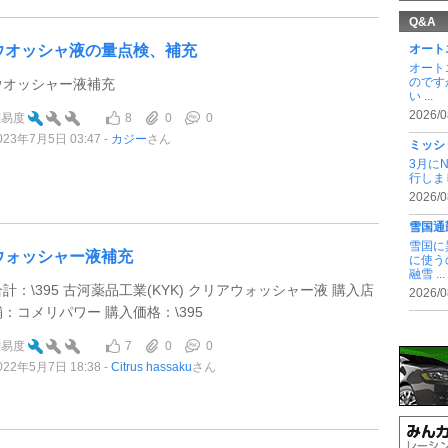
Q&A
ウオッシャ液の量点検、補充
オート
オート
のです
ウオッシャー液補充
い ...
2026/0
8
0
0
難易度
023年7月5日 03:47
カジー
さん
ミッシ
3月に
行しま
2026/0
雪国通
雪国に
ウォッシャー液補充
に使う
融雪 ...
合計：\395 古河薬品工業(KYK) クリアウォッシャー液 購入店
2026/0
舗：コメリパワー 購入価格：\395
7
0
0
難易度
022年5月7日 18:38
Citrus hassaku
さん