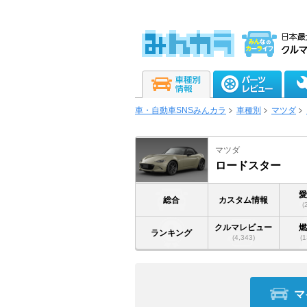
車・自動車SNSみんカラ
車種別
マツダ
マツダ
ロードスター
総合
カスタム情報
(
クルマレビュー
ランキング
(4,343)
(1
マ