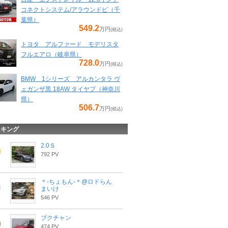
コネクトシステム/アラウンドビ（千
葉県）
549.2
万円
(税込)
トヨタ アルファード モデリスタ
フルエアロ（岐阜県）
728.0
万円
(税込)
BMW 1シリーズ アルカンタラ ヴ
ェガンザ黒 18AW タイヤプ（神奈川
県）
506.7
万円
(税込)
ンキング
2.0Ｓ
792 PV
＊-ちょもん-＊@ロドらん
まいけ
546 PV
ブクチャン
474 PV