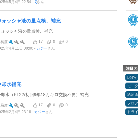
025年5月4日 22:54
.ξ
さん
ウォッシャ液の量点検、補充
ウォッシャ液の量点検、補充
17
0
0
難易度
025年4月11日 00:00
カジー
さん
注目タ
BMW
冷却水補充
モニ
冷却水（FL22/初回9年18万キロ交換不要）補充
給油
フロ
17
0
0
難易度
025年2月4日 23:18
カジー
さん
ドラ