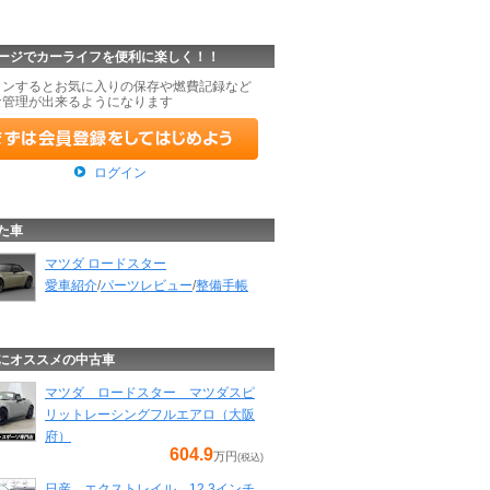
ージでカーライフを便利に楽しく！！
インするとお気に入りの保存や燃費記録など
な管理が出来るようになります
ログイン
た車
マツダ ロードスター
愛車紹介
/
パーツレビュー
/
整備手帳
にオススメの中古車
マツダ ロードスター マツダスピ
リットレーシングフルエアロ（大阪
府）
604.9
万円
(税込)
日産 エクストレイル 12.3インチ