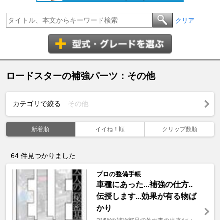
クリア
ロードスターの補強パーツ：その他
カテゴリで絞る
その他
新着順
イイね！順
クリップ数順
64
件見つかりました
プロの整備手帳
車種にあった...補強の仕方..
伝授します...効果が有る物ば
かり