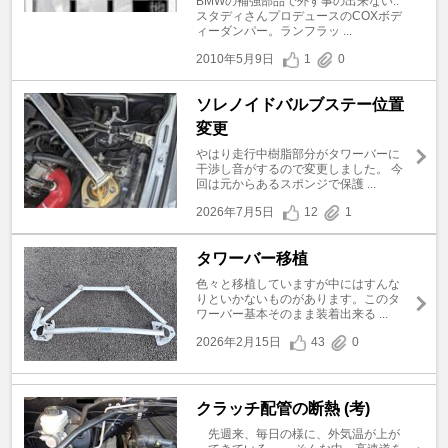
BMWの補強部品で外す事の出来ない..
スタディさんプロデュースのCOXボデ
ィーダンパー。ランフラッ ...
2010年5月9日
1
0
ソレノイドバルブステー位置
変更
やはり走行中樹脂部分がタワーバーに
干渉し音がするので変更しました。 今
回は元からあるスポンジで保護 ...
2026年7月5日
12
1
タワーバー移植
色々と移植していますが中にはすんな
りといかないものがあります。このタ
ワーバー基本そのまま装着出来る ...
2026年2月15日
43
0
クラッチ配管の断熱 (考)
先週来、毎日の様に、外気温が上が