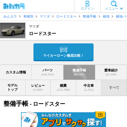
ログイン
メニュー
みんカラ
車種別
マツダ
ロードスター
整備手帳
補強
補強パ
マツダ
ロードスター
マイカーローン徹底比較！
パーツ
整備手帳
愛車紹介
カスタム情報
(148,424)
(92,095)
(26,598)
モデル
レビュー
燃費
中古車
すべて
トップ
(4,346)
(131,098)
(1,241)
整備手帳
- ロードスター