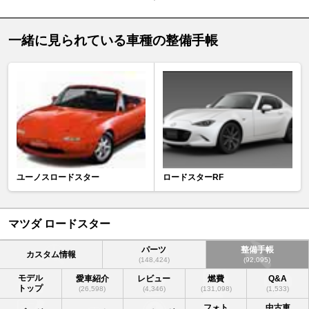
一緒に見られている車種の整備手帳
ユーノスロードスター
ロードスターRF
マツダ ロードスター
パーツ
整備手帳
カスタム情報
(148,424)
(92,095)
モデル
愛車紹介
レビュー
燃費
Q&A
トップ
(26,598)
(4,346)
(131,098)
(1,533)
フォト
中古車