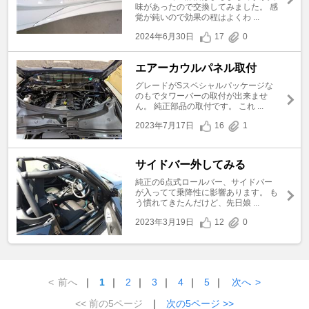
味があったので交換してみました。 感
覚が鈍いので効果の程はよくわ ...
2024年6月30日
17
0
エアーカウルパネル取付
グレードがSスペシャルパッケージな
のもでタワーバーの取付が出来ませ
ん。 純正部品の取付です。 これ ...
2023年7月17日
16
1
サイドバー外してみる
純正の6点式ロールバー、サイドバー
が入ってて乗降性に影響あります。 も
う慣れてきたんだけど、先日娘 ...
2023年3月19日
12
0
<
前へ
｜
1
｜
2
｜
3
｜
4
｜
5
｜
次へ
>
<< 前の5ページ
｜
次の5ページ >>