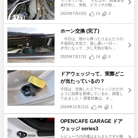
ってきている。 そんな中、高速道を
走行中に、突然、クラッチが軽 ...
2025年7月23日
13
2
ホーン交換 (完了)
今日は、朝から降ったり止んだりの
不規則な天気で、蒸し暑い一日～。
夕方になって、少し天気が落ち ...
2025年7月17日
14
0
ドアウェッジって、実際どこ
が当たっているの？
今回は、交換したドアウェッジがどの
ように効果を発揮しているか、調査し
てみました！ 調査対象は、オ ...
2024年12月11日
66
1
OPENCAFE GARAGE ドア
ウェッジ series3
レビューでの評価はまちまちですが興