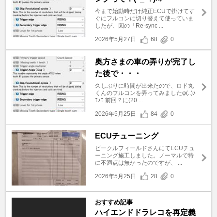
今まで始動時だけ純正ECUで掛けてす
ぐにフルコンに切り替えて使っていま
したが、図の「Re-sync ...
2026年5月27日
68
0
奥方さまの車の弄りが完了し
た後で・・・
久しぶりに時間が出来たので、ロド丸
くんのフルコンを弄ってみましたφ(..)ﾒ
ﾓﾒﾓ 前回？に(20 ...
2026年5月25日
84
0
ECUチューニング
ビークルフィールドさんにてECUチュ
ーニング施工しました。ノーマルで特
に不満点は無かったのですが、 ...
2026年5月25日
28
0
おすすめ記事
ハイエンドドラレコを再定義