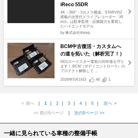
iReco 55DR
4K・360°・3カメラ構成。STARVIS2
搭載の次世代ドライブレコーダー「iR
eco」は駐車監視・証拠能力を重視し
たハイエンドモデル
by 株式会社iKeep
BCM中古復活・カスタムへ
の道を拓いた（解析完了！）
ND1ロードスター電装の30年後を守り
ます！ BCM（ボディコントローラ）の
プロテクト解除して ...
2026年5月16日
46
1
<
前へ
｜
1
｜
2
｜
3
｜
4
｜
5
｜
次へ
>
<< 前の5ページ
｜
次の5ページ >>
一緒に見られている車種の整備手帳