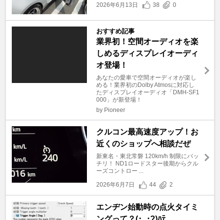
2026年6月13日
38
0
おすすめ記事
業界初！空間オーディオを楽
しめるディスプレイオーディ
オ登場！
あなたの愛車で空間オーディオが楽し
める！業界初のDolby Atmosに対応し
たディスプレイオーディオ「DMH-SF1
000」が新登場！
by Pioneer
クルコン最高速度アップ！お
近くのショップへ相談だぜ
新東名・東北常磐 120km/h 制限にバッ
チリ！ ND1ロードスター後期からクル
ーズコントロー ...
2026年6月7日
44
2
エンヂン始動時の点火タイミ
ングって？(･_･?)ﾊﾃ