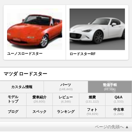
ユーノスロードスター
ロードスターRF
マツダ ロードスター
パーツ
整備手帳
カスタム情報
(148,443)
(92,104)
モデル
愛車紹介
レビュー
燃費
Q&A
トップ
(26,600)
(4,346)
(131,112)
(1,533)
フォト
中古車
ブログ
スペック
ランキング
(59,829)
(1,240)
ページの先頭へ ▲