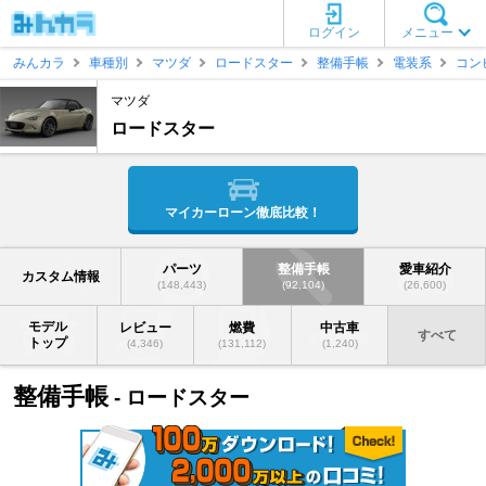
ログイン
メニュー
みんカラ
車種別
マツダ
ロードスター
整備手帳
電装系
コン
マツダ
ロードスター
マイカーローン徹底比較！
パーツ
整備手帳
愛車紹介
カスタム情報
(148,443)
(92,104)
(26,600)
モデル
レビュー
燃費
中古車
すべて
トップ
(4,346)
(131,112)
(1,240)
整備手帳
- ロードスター