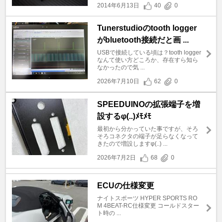
2014年6月13日
40
0
Tunerstudioのtooth logger
がbluetooth接続だと画 ...
USBで接続している頃は？tooth logger
なんて使い方どころか、存在すら知ら
なかったので気 ...
2026年7月10日
62
0
SPEEDUINOの拡張端子を増
設するφ(..)ﾒﾓﾒﾓ
最初から分かっていた事ですが、そろ
そろコネクタの端子が足らなくなって
きたので増設しますφ(..) ...
2026年7月2日
68
0
ECUの仕様変更
ナイトスポーツ HYPER SPORTS RO
M 4BEAT-RC仕様変更 コールドスター
ト時の ...