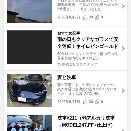
本日もよくある猛暑日ということで早
朝洗車実施。 目覚めてから数分経った
5時過ぎ、、、月がいました ...
2026年8月2日
20
0
おすすめ記事
雨の日もクリアなガラスで安
全運転！キイロビンゴールド
50年以上のロングセラー！雨の日の視
界不良解消ならキイロビン
by 株式会社プロスタッフ
妻と洗車
妻の実家にて、先週のキャプチャーに
続き今週は瑠璃丸の洗車を行いないま
した。 まずは義父のC-HR ...
2026年8月1日
38
0
洗車#211（弱アルカリ洗車
→MODEL247,FF+仕上げ）