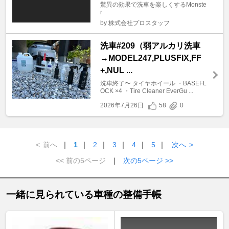
驚異の効果で洗車を楽しくするMonste
r
by 株式会社プロスタッフ
洗車#209（弱アルカリ洗車
→MODEL247,PLUSFIX,FF
+,NUL ...
洗車終了〜 タイヤホイール ・BASEFL
OCK ×4 ・Tire Cleaner EverGu ...
2026年7月26日
58
0
<
前へ
｜
1
｜
2
｜
3
｜
4
｜
5
｜
次へ
>
<< 前の5ページ
｜
次の5ページ >>
一緒に見られている車種の整備手帳