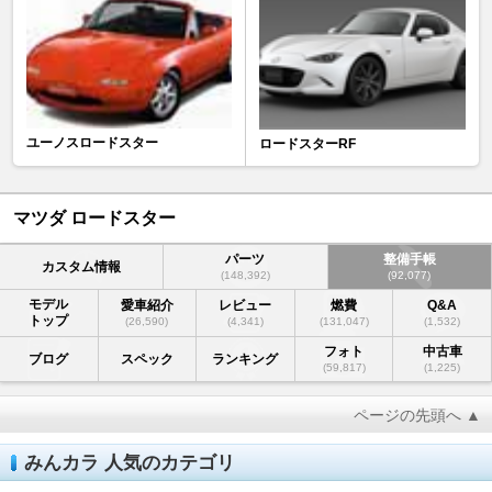
ユーノスロードスター
ロードスターRF
マツダ ロードスター
パーツ
整備手帳
カスタム情報
(148,392)
(92,077)
モデル
愛車紹介
レビュー
燃費
Q&A
トップ
(26,590)
(4,341)
(131,047)
(1,532)
フォト
中古車
ブログ
スペック
ランキング
(59,817)
(1,225)
ページの先頭へ ▲
みんカラ 人気のカテゴリ