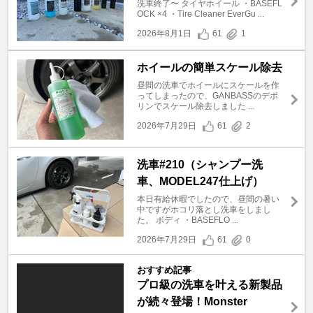
洗車終了〜 タイヤホイール ・BASEFL
OCK ×4 ・Tire Cleaner EverGu ...
2026年8月1日
61
1
ホイールの簡単スケール除去
昼間の洗車でホイールにスケールを作
ってしまったので、GANBASSのデポ
リンでスケール除去しました ...
2026年7月29日
61
2
洗車#210（シャンプー洗
車、MODEL247仕上げ）
本日有給休暇でしたので、昼間の暑い
中ですがホコリ落とし洗車をしまし
た。 ボディ ・BASEFLO ...
2026年7月29日
61
0
おすすめ記事
プロ級の洗車を叶える新製品
が続々登場！Monster