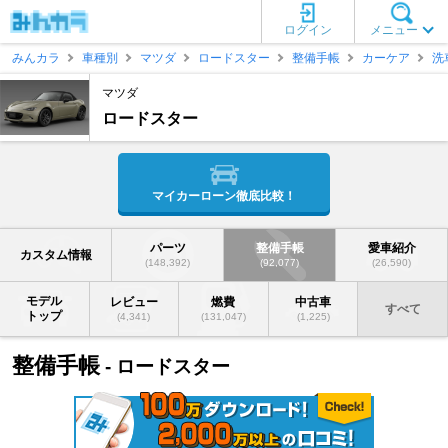
ログイン
メニュー
みんカラ
車種別
マツダ
ロードスター
整備手帳
カーケア
洗
マツダ
ロードスター
マイカーローン徹底比較！
パーツ
整備手帳
愛車紹介
カスタム情報
(148,392)
(92,077)
(26,590)
モデル
レビュー
燃費
中古車
すべて
トップ
(4,341)
(131,047)
(1,225)
整備手帳
- ロードスター