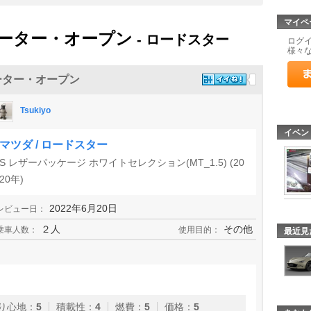
マイペ
ーター・オープン
- ロードスター
ログ
様々
ーター・オープン
Tsukiyo
イベン
マツダ / ロードスター
S レザーパッケージ ホワイトセレクション(MT_1.5) (20
20年)
2022年6月20日
レビュー日：
２人
その他
乗車人数：
使用目的：
最近見
り心地
：
5
積載性
：
4
燃費
：
5
価格
：
5