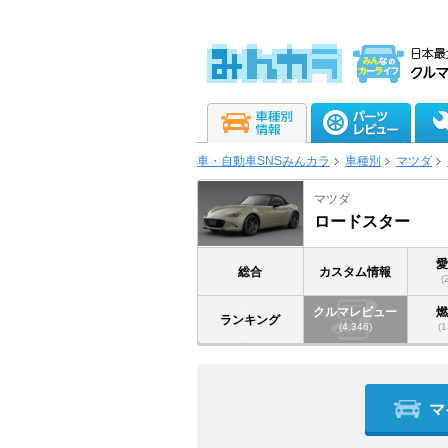
車・自動車SNSみんカラ
車種別
マツダ
マツダ
ロードスター
総合
カスタム情報
(
クルマレビュー
ランキング
(4,346)
(1
マ