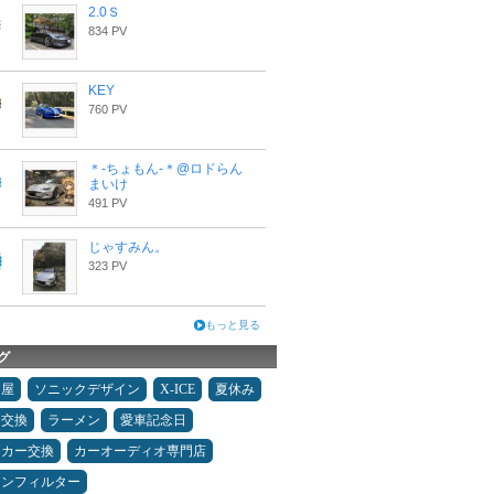
2.0Ｓ
834 PV
KEY
760 PV
＊-ちょもん-＊@ロドらん
まいけ
491 PV
じゃすみん。
323 PV
もっと見る
グ
Ｄ屋
ソニックデザイン
X-ICE
夏休み
ヤ交換
ラーメン
愛車記念日
ーカー交換
カーオーディオ専門店
コンフィルター