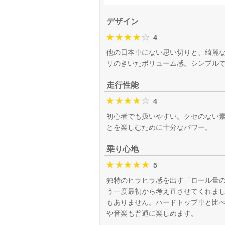
デザイン
4
他の日本車にない思い切りと、綺麗
リのきいたボリューム感。シンプル
走行性能
4
初心者でも扱いやすい。クセのない
とを楽しむために十分なパワー。
乗り心地
5
独特のヒラヒラ感を出す「ロール量
う一度最初から考え直させてくれま
もありません。ハードトップ車と比べ
や音楽も普通に楽しめます。