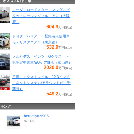
にオススメの中古車
マツダ ロードスター マツダスピ
リットレーシングフルエアロ（大阪
府）
604.9
万円
(税込)
トヨタ ハリアー 登録済未使用車
モデリスタエアロ（東京都）
532.9
万円
(税込)
メルセデス・ベンツ Gクラス 正
規認定中古車/EQケア継承（富山県）
2020.0
万円
(税込)
日産 エクストレイル 12.3インチ
コネクトシステム/アラウンドビ（千
葉県）
549.2
万円
(税込)
ンキング
berumiya 990S
973 PV