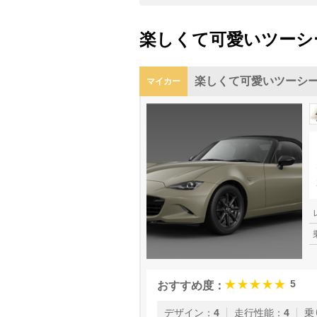
楽しくて可愛いツーシ
楽しくて可愛いツーシ
マイカー
5
おすすめ度：
デザイン
：
4
走行性能
：
4
乗