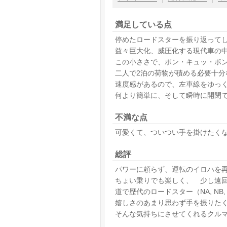
満足している点
停めたロードスターを振り返って
益々巨大化、威圧化する現代車の
この小ささで、ボン・キュッ・ボ
二人で2泊の荷物が積める必要十分
速度感があるので、左車線をゆっ
何より簡単に、そして瞬時に開閉
不満な点
可愛くて、ついつい手を掛けたく
総評
パワーに頼らず、運転のイロハを
ちょい乗りでも楽しく、 少し遠
道で歴代のロードスター（NA, NB, 
嬉しさのあまり思わず手を振りた
そんな気持ちにさせてくれるクル