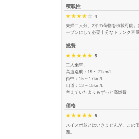
積載性
4
夫婦二人分、2泊の荷物を積載可能。
ープンにして必要十分なトランク容
燃費
5
二人乗車、
高速巡航：19 ~ 21km/L
街中：15 ~ 17km/L
山道：13 ~ 15km/L
考えていたよりもずっと高燃費
価格
5
スイスポ並とはいきませんが、この価
謝。