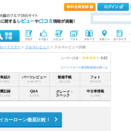
ブログ
イイね！
レビュー
フォト
グループ
スポット
カーライフ
ロードスター
クルマレビュー
クルマレビュー詳細
4.62
ユーザー評価：
ロードスターの車買取相場を調べる
愛車紹介
パーツレビュー
整備手帳
フォト
26,603)
(148,467)
(92,118)
(59,833)
燃費記録
Q&A
中古車情報
グレード・
スペック
31,143)
(1,533)
(1,248)
イカーローン徹底比較！