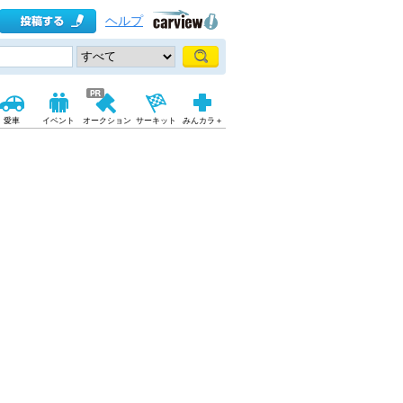
ヘルプ
愛車
イベント
オークション
サーキット
みんカラ＋