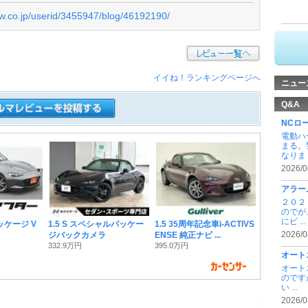
ew.co.jp/userid/3455947/blog/46192190/
イイね！ランキングページへ
ニュー
Q&A
NCロ
電動ハ
まる。
なりま .
2026/0
アラー
２０２
のでが
にピ ...
パッケージ V
1.5 S スペシャルパッケー
1.5 35周年記念車i-ACTIVS
2026/0
ジバックカメラ
ENSE 純正ナビ ...
332.9万円
395.0万円
オート
オート
のです
い ...
2026/0