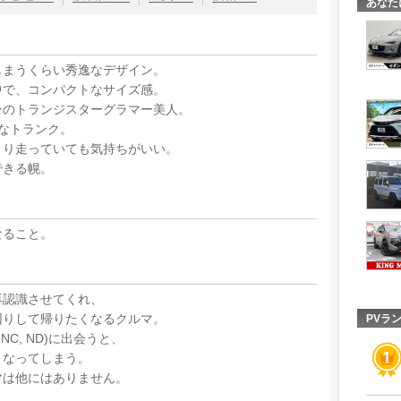
あなた
しまうくらい秀逸なデザイン。
中で、コンパクトなサイズ感。
ンのトランジスターグラマー美人。
なトランク。
くり走っていても気持ちがいい。
できる幌。
なること。
再認識させてくれ、
回りして帰りたくなるクルマ。
PVラ
NC, ND)に出会うと、
くなってしまう。
マは他にはありません。