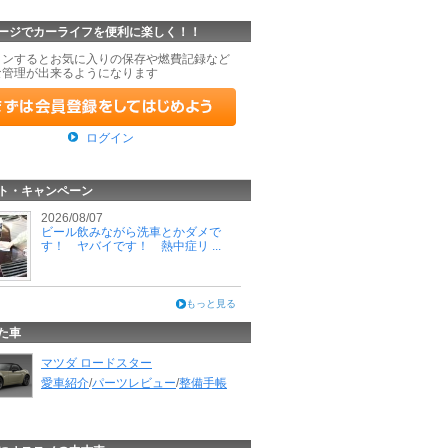
ージでカーライフを便利に楽しく！！
インするとお気に入りの保存や燃費記録など
な管理が出来るようになります
ログイン
ト・キャンペーン
2026/08/07
ビール飲みながら洗車とかダメで
す！ ヤバイです！ 熱中症リ ...
もっと見る
た車
マツダ ロードスター
愛車紹介
/
パーツレビュー
/
整備手帳