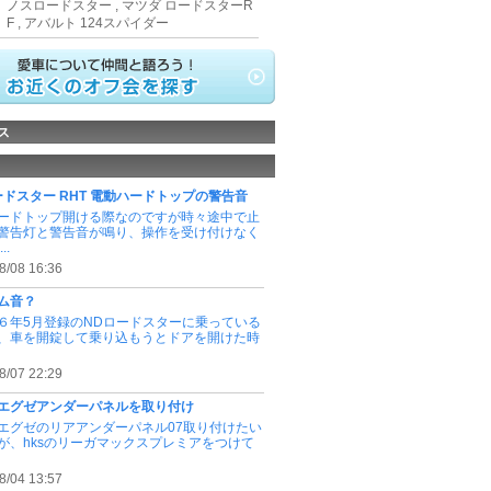
ノスロードスター , マツダ ロードスターR
F , アバルト 124スパイダー
ス
ードスター RHT 電動ハードトップの警告音
ードトップ開ける際なのですが時々途中で止
警告灯と警告音が鳴り、操作を受け付けなく
..
8/08 16:36
ム音？
６年5月登録のNDロードスターに乗っている
、車を開錠して乗り込もうとドアを開けた時
8/07 22:29
エグゼアンダーパネルを取り付け
エグゼのリアアンダーパネル07取り付けたい
が、hksのリーガマックスプレミアをつけて
8/04 13:57