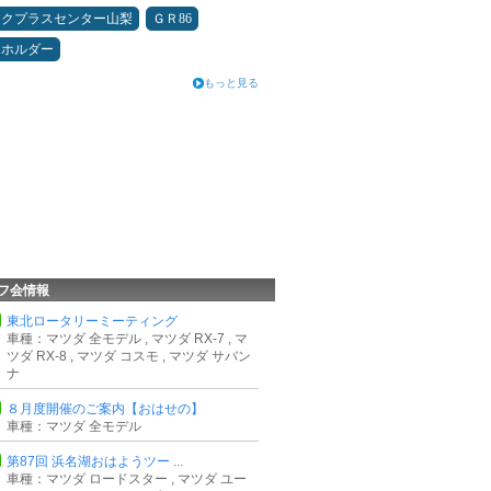
ックプラスセンター山梨
ＧＲ86
ホホルダー
もっと見る
フ会情報
東北ロータリーミーティング
車種：マツダ 全モデル , マツダ RX-7 , マ
ツダ RX-8 , マツダ コスモ , マツダ サバン
ナ
８月度開催のご案内【おはせの】
車種：マツダ 全モデル
第87回 浜名湖おはようツー ...
車種：マツダ ロードスター , マツダ ユー