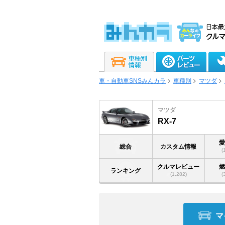
車・自動車SNSみんカラ
車種別
マツダ
マツダ
RX-7
総合
カスタム情報
(
クルマレビュー
ランキング
(1,282)
(
マ