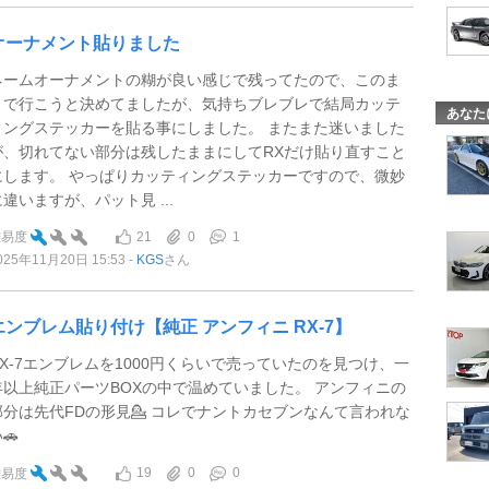
オーナメント貼りました
ネームオーナメントの糊が良い感じで残ってたので、このま
まで行こうと決めてましたが、気持ちブレブレで結局カッテ
あなた
ィングステッカーを貼る事にしました。 またまた迷いました
が、切れてない部分は残したままにしてRXだけ貼り直すこと
にします。 やっぱりカッティングステッカーですので、微妙
に違いますが、パット見 ...
21
0
1
難易度
025年11月20日 15:53
KGS
さん
エンブレム貼り付け【純正 アンフィニ RX-7】
RX-7エンブレムを1000円くらいで売っていたのを見つけ、一
年以上純正パーツBOXの中で温めていました。 アンフィニの
部分は先代FDの形見💁 コレでナントカセブンなんて言われな
🚗
19
0
0
難易度