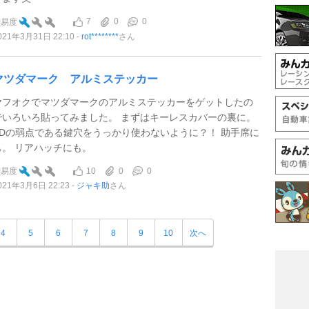
7
0
0
難易度
021年3月31日 22:10
rot********
さん
マツダマーク アルミステッカー
ヤフオクでマツダマークのアルミステッカーをゲットしたの
でいろいろ貼ってみました。 まずはキーレスカバーの裏に。
FDの弱点である鍵穴をうっかり使わないように？！ 助手席に
も。 リアハッチにも。
10
0
0
難易度
021年3月6日 22:23
ジャキ助
さん
4
5
6
7
8
9
10
次へ