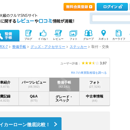
ブログ
イイね！
レビュー
フォト
グループ
スポット
カーライフ
RX-7
整備手帳
グッズ・アクセサリー
ステッカー
取付・交換
3.97
ユーザー評価：
RX-7の車買取相場を調べる
愛車紹介
パーツレビュー
整備手帳
フォト
15,673)
(48,582)
(42,242)
(27,524)
燃費記録
Q&A
中古車情報
グレード・
スペック
34,823)
(675)
(44)
イカーローン徹底比較！