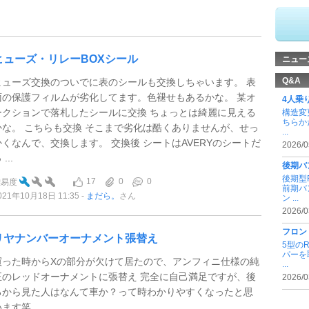
ヒューズ・リレーBOXシール
ニュー
Q&A
ヒューズ交換のついでに表のシールも交換しちゃいます。 表
面の保護フィルムが劣化してます。色褪せもあるかな。 某オ
4人乗
ークションで落札したシールに交換 ちょっとは綺麗に見える
構造変
ちらか
かな。 こちらも交換 そこまで劣化は酷くありませんが、せっ
...
かくなんで、交換します。 交換後 シートはAVERYのシートだ
2026/0
 ...
後期バ
後期型
17
0
0
難易度
前期バ
021年10月18日 11:35
まだら。
さん
ン ...
2026/0
フロン
リヤナンバーオーナメント張替え
5型の
パーを
買った時からXの部分が欠けて居たので、アンフィニ仕様の純
...
正のレッドオーナメントに張替え 完全に自己満足ですが、後
2026/0
ろから見た人はなんて車か？って時わかりやすくなったと思
います笑