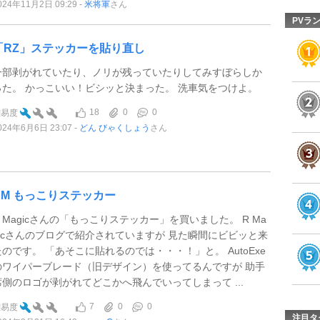
024年11月2日 09:29
米将軍
さん
PVラ
「RZ」ステッカーを貼り直し
一部剥がれていたり、ノリが残っていたりしてみすぼらしか
った。 かっこいい！ビシッと決まった。 洗車気をつけよ。
18
0
0
難易度
024年6月6日 23:07
どん びゃくしょう
さん
RM もっこりステッカー
R Magicさんの「もっこりステッカー」を買いました。 R Ma
gicさんのブログで紹介されていますが 見た瞬間にビビッと来
たのです。 「あそこに貼れるのでは・・・！」と。 AutoExe
のワイパーブレード（旧デザイン）を使ってるんですが 助手
席側のロゴが剥がれてどこかへ飛んでいってしまって ...
7
0
0
難易度
注目タ