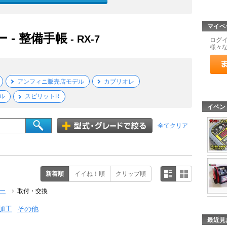
マイペ
 - 整備手帳
- RX-7
ログ
様々
アンフィニ販売店モデル
カブリオレ
ル
スピリットR
イベン
全てクリア
新着順
イイね！順
クリップ順
ー
取付・交換
加工
その他
最近見