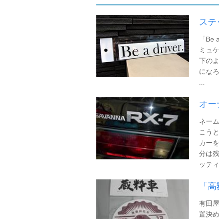
ステ
「Be
ミュ
下のよ
になろ
...
オー
ネー
こう
カーを
分は残
ッティ
「高
有田屋
置決め