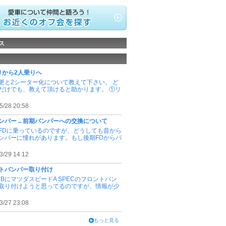
ス
りから2人乗りへ
更と2シーター化について教えて下さい。 ど
だけでも、教えて頂けると助かります。 ①リ
5/28 20:58
ンパー→前期バンパーへの交換について
FDに乗っているのですが、どうしても昔から
ンパーに憧れがあります。もし後期FDからバ
3/29 14:12
トバンパー取り付け
RBにマツダスピードA SPECのフロントバン
取り付けようと思ってるのですが、情報が少
3/27 23:08
もっと見る