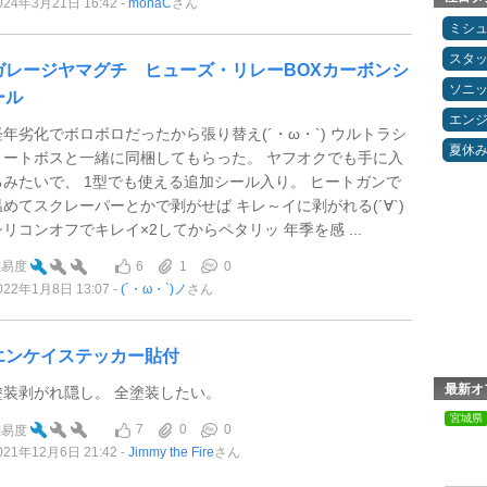
024年3月21日 16:42
monaC
さん
ミシ
スタ
ガレージヤマグチ ヒューズ・リレーBOXカーボンシ
ソニ
ール
エン
経年劣化でボロボロだったから張り替え(´・ω・`) ウルトラシ
夏休
ョートボスと一緒に同梱してもらった。 ヤフオクでも手に入
るみたいで、 1型でも使える追加シール入り。 ヒートガンで
温めてスクレーパーとかで剥がせば キレ～イに剥がれる(´∀`)
シリコンオフでキレイ×2してからペタリッ 年季を感 ...
6
1
0
難易度
022年1月8日 13:07
(´・ω・`)ノ
さん
エンケイステッカー貼付
最新オ
塗装剥がれ隠し。 全塗装したい。
宮城県
7
0
0
難易度
021年12月6日 21:42
Jimmy the Fire
さん