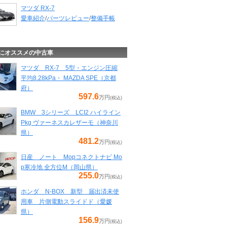
マツダ RX-7
愛車紹介
/
パーツレビュー
/
整備手帳
にオススメの中古車
マツダ RX-7 5型・エンジン圧縮
平均8.28kPa・ MAZDA SPE（京都
府）
597.6
万円
(税込)
BMW 3シリーズ LCI2 ハイライン
Pkg ヴァーネスカレザーモ（神奈川
県）
481.2
万円
(税込)
日産 ノート Mopコネクトナビ Mo
p寒冷地 全方位M（岡山県）
255.0
万円
(税込)
ホンダ N-BOX 新型 届出済未使
用車 片側電動スライドド（愛媛
県）
156.9
万円
(税込)