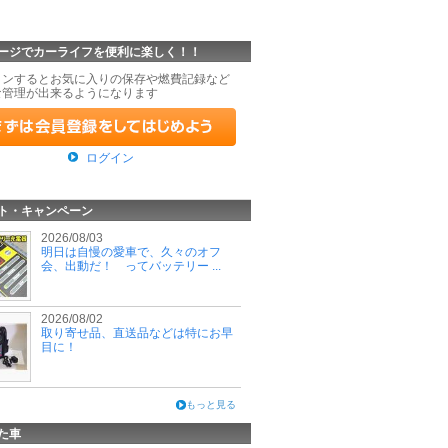
ージでカーライフを便利に楽しく！！
インするとお気に入りの保存や燃費記録など
な管理が出来るようになります
ログイン
ト・キャンペーン
2026/08/03
明日は自慢の愛車で、久々のオフ
会、出動だ！ ってバッテリー ...
2026/08/02
取り寄せ品、直送品などは特にお早
目に！
もっと見る
た車