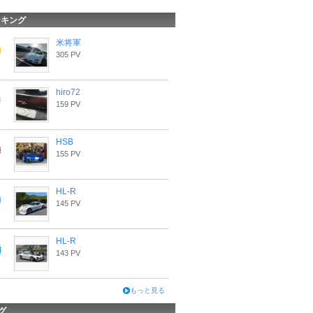
ンキング
米将軍
305 PV
hiro72
159 PV
HSB
155 PV
HL-R
145 PV
HL-R
143 PV
もっと見る
グ