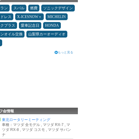
ュラン
スバル
燃費
ソニックデザイン
ッドレス
X-ICESNOW＋
MICHELIN
ックプラス
愛車記念日
HONDA
ジンオイル交換
山梨県カーオーディオ
み
もっと見る
フ会情報
東北ロータリーミーティング
車種：マツダ 全モデル , マツダ RX-7 , マ
ツダ RX-8 , マツダ コスモ , マツダ サバン
ナ