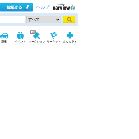
ヘルプ
愛車
イベント
オークション
サーキット
みんカラ＋