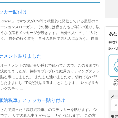
ッカー貼付け
 a driver.」はマツダがCM等で積極的に発信している最新のコ
ケーションスローガン。その後には皆さんもご存知の通り、以
うな心躍るメッセージが続きます。 自分の人生の、主人公
あな
う。 自分の行く道を、自分の意思で選ぶ人になろう。 自由
複数
調べ
ナメント貼りました
ムオーナメントの糊が良い感じで残ってたので、このままで行
と決めてましたが、気持ちブレブレで結局カッティングステッ
貼る事にしました。 またまた迷いましたが、切れてない部
したままにしてRXだけ貼り直すことにします。 やっぱりカ
ングステッ ...
メー
額納税車」ステッカー貼り付け
さんで買った「高額納税車」のステッカーを貼ります。 位
です。 リアの真ん中？ やっぱ、サイドにします。 この方
モデ