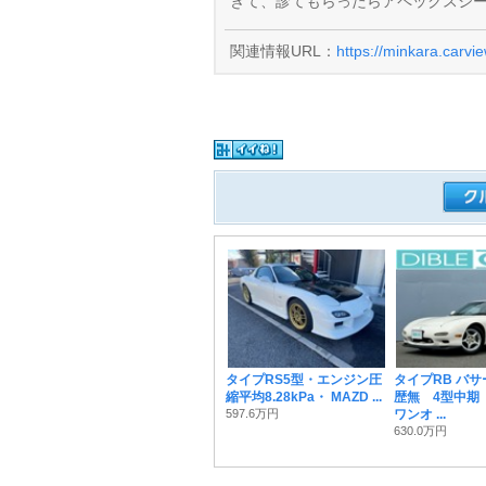
きて、診てもらったらアペックスシ
関連情報URL：
https://minkara.carvi
タイプRS5型・エンジン圧
タイプRB バ
縮平均8.28kPa・ MAZD ...
歴無 4型中期
597.6万円
ワンオ ...
630.0万円