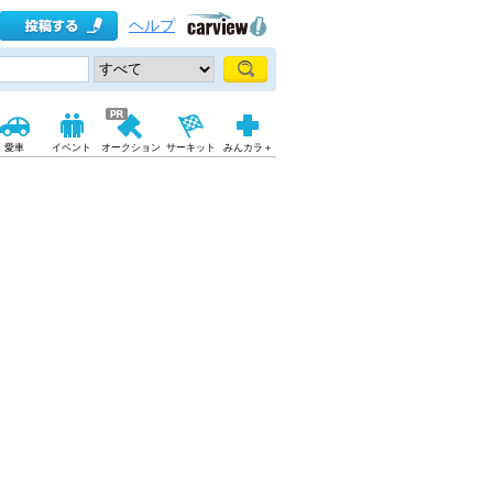
ヘルプ
愛車
イベント
オークション
サーキット
みんカラ＋