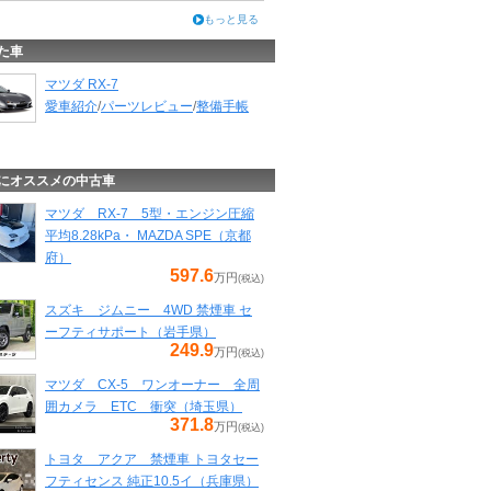
もっと見る
た車
マツダ RX-7
愛車紹介
/
パーツレビュー
/
整備手帳
にオススメの中古車
マツダ RX-7 5型・エンジン圧縮
平均8.28kPa・ MAZDA SPE（京都
府）
597.6
万円
(税込)
スズキ ジムニー 4WD 禁煙車 セ
ーフティサポート（岩手県）
249.9
万円
(税込)
マツダ CX-5 ワンオーナー 全周
囲カメラ ETC 衝突（埼玉県）
371.8
万円
(税込)
トヨタ アクア 禁煙車 トヨタセー
フティセンス 純正10.5イ（兵庫県）