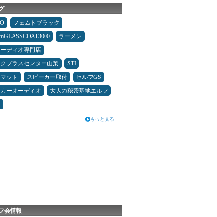
グ
MO
フェムトブラック
umGLASSCOAT3000
ラーメン
オーディオ専門店
ックプラスセンター山梨
STI
アマット
スピーカー取付
セルフGS
県カーオーディオ
大人の秘密基地エルフ
6
もっと見る
フ会情報