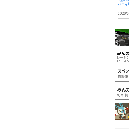
5型の
パーを
...
2026/0