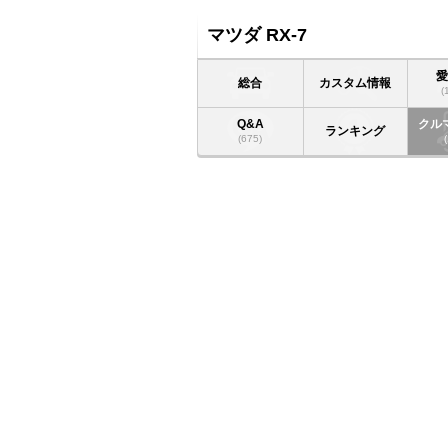
マツダ RX-7
総合
カスタム情報
(
Q&A
クル
ランキング
(675)