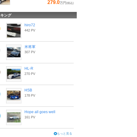
279.0
万円
(税込)
ンキング
hiro72
442 PV
米将軍
307 PV
HL-R
270 PV
HSB
178 PV
Hope all goes well
161 PV
もっと見る