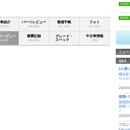
広島県
静岡県
愛車紹介
パーツレビュー
整備手帳
フォト
15,673)
(48,580)
(42,240)
(27,524)
マレビュー
燃費記録
中古車情報
グレード・
スペック
(1,282)
(34,822)
(45)
ニュー
Q&A
4人乗
構造変
ちらか
...
2026/0
後期バ
後期型
前期バ
ン ...
2026/0
フロン