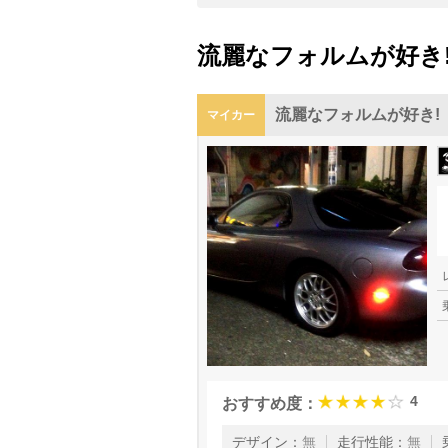
流麗なフォルムが好き
流麗なフォルムが好き!
マイカー
4
おすすめ度：
走行性能
：
無
デザイン
：
無