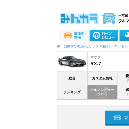
車・自動車SNSみんカラ
車種別
マツダ
マツダ
RX-7
総合
カスタム情報
(
クルマレビュー
ランキング
(1,282)
(
マ