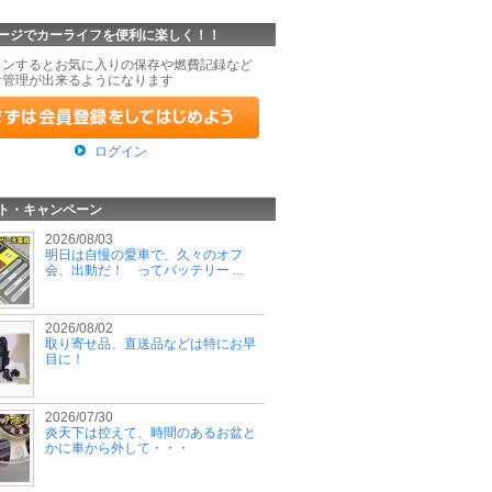
ージでカーライフを便利に楽しく！！
インするとお気に入りの保存や燃費記録など
な管理が出来るようになります
ログイン
ト・キャンペーン
2026/08/03
明日は自慢の愛車で、久々のオフ
会、出動だ！ ってバッテリー ...
2026/08/02
取り寄せ品、直送品などは特にお早
目に！
2026/07/30
炎天下は控えて、時間のあるお盆と
かに車から外して・・・