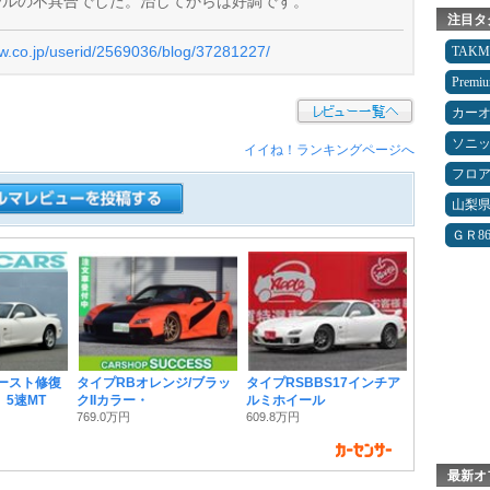
ールの不具合でした。治してからは好調です。
注目タ
ew.co.jp/userid/2569036/blog/37281227/
TAK
Premi
カー
ソニ
イイね！ランキングページへ
フロ
山梨
ＧＲ8
サースト修復
タイプRBオレンジ/ブラッ
タイプRSBBS17インチア
 5速MT
クIIカラー・
ルミホイール
769.0万円
609.8万円
最新オ