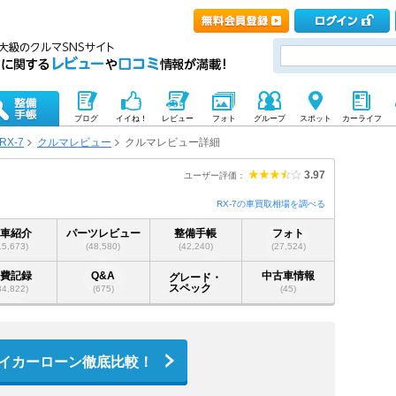
ブログ
イイね！
レビュー
フォト
グループ
スポット
カーライフ
RX-7
クルマレビュー
クルマレビュー詳細
3.97
ユーザー評価：
RX-7の車買取相場を調べる
愛車紹介
パーツレビュー
整備手帳
フォト
15,673)
(48,580)
(42,240)
(27,524)
燃費記録
Q&A
中古車情報
グレード・
スペック
34,822)
(675)
(45)
イカーローン徹底比較！