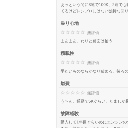
あっという間に3速で100K、2速で
てるけどレシプロにはない独特な回
乗り心地
無評価
まあまあ。わりと路面は拾う
積載性
無評価
平たいものならかなり積める。後ろの
燃費
無評価
う〜ん、通勤で5Kぐらい、たましか
故障経験
購入して1年目ぐらいめにエンジンの