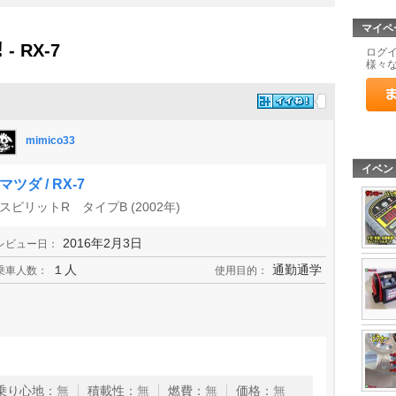
マイペ
!
- RX-7
ログ
様々
mimico33
イベン
マツダ / RX-7
スピリットR タイプB (2002年)
2016年2月3日
レビュー日：
１人
通勤通学
乗車人数：
使用目的：
乗り心地
：
無
積載性
：
無
燃費
：
無
価格
：
無