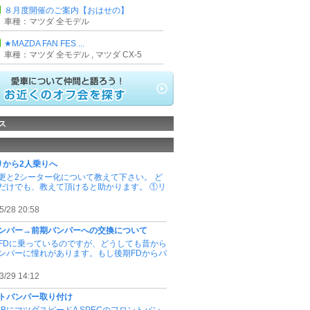
８月度開催のご案内【おはせの】
車種：マツダ 全モデル
★MAZDA FAN FES ...
車種：マツダ 全モデル , マツダ CX-5
ス
りから2人乗りへ
更と2シーター化について教えて下さい。 ど
だけでも、教えて頂けると助かります。 ①リ
5/28 20:58
ンパー→前期バンパーへの交換について
FDに乗っているのですが、どうしても昔から
ンパーに憧れがあります。もし後期FDからバ
3/29 14:12
トバンパー取り付け