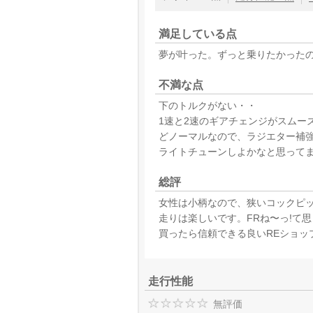
満足している点
夢が叶った。ずっと乗りたかったの
不満な点
下のトルクがない・・
1速と2速のギアチェンジがスムー
どノーマルなので、ラジエター補
ライトチューンしよかなと思って
総評
女性は小柄なので、狭いコックピッ
走りは楽しいです。FRね〜っ!て
買ったら信頼できる良いREショッ
走行性能
無評価