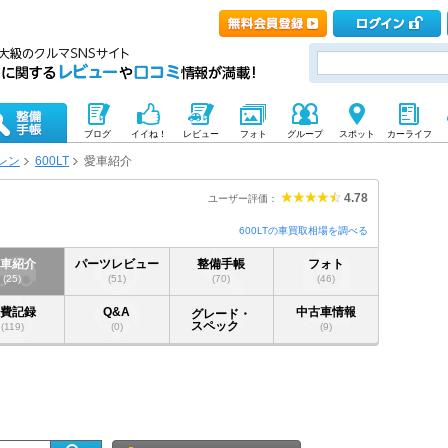
ブログ
イイね！
レビュー
フォト
グループ
スポット
カーライフ
レン
600LT
愛車紹介
4.78
ユーザー評価：
600LTの車買取相場を調べる
愛車紹介
パーツレビュー
整備手帳
フォト
(25)
(51)
(70)
(46)
燃費記録
Q&A
中古車情報
グレード・
スペック
(119)
(0)
(9)