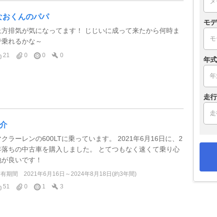
なおくんのパパ
モデ
上方排気が気になってます！ じじいに成って来たから何時ま
で乗れるかな～
21
0
0
0
年式
走行
T介
マクラーレンの600LTに乗っています。 2021年6月16日に、2
年落ちの中古車を購入しました。 とてつもなく速くて乗り心
地が良いです！
所有期間
2021年6月16日～2024年8月18日(約3年間)
51
0
1
3