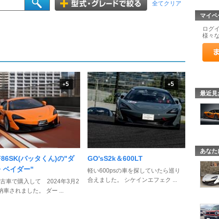
全てクリア
マイペ
ログ
様々
5
5
+
+
最近見
あなた
F86SK(バッタくん)の"ダ
GO'sS2k＆600LT
・ベイダー"
軽い600psの車を探していたら巡り
合えました。 シケインエフェク ...
古車で購入して 2024年3月2
納車されました。 ダー ...