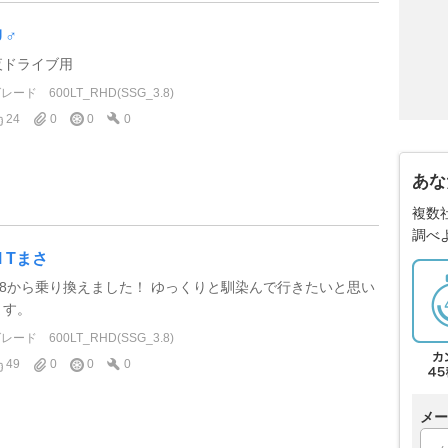
Ｕ♂
夜ドライブ用
グレード
600LT_RHD(SSG_3.8)
24
0
0
0
あな
複数
調べ
M Tまさ
R8から乗り換えました！ ゆっくりと馴染んで行きたいと思い
ます。
グレード
600LT_RHD(SSG_3.8)
49
0
0
0
メー