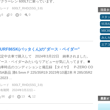
マクラーレン 600LTに乗っています。
グレード
600LT_RHD(SSG_3.8)
注目タ
6
0
0
0
スタ
SUBA
MICH
みん
エア
SURF86SK(バッタくん)の"ダース・ベイダー"
認定中古車で購入して 2024年3月22日 納車されました。
ダース・ベイダーみたいなリアビューが気に入ってます。 ◼️
納車時点のコンディションと備忘録 【タイヤ】 P-ZERO CO
SA新品 溝6.5mm F 225/35R19 2023年10週2本 R 285/35R2
 2023 ...
グレード
600LT_RHD(SSG_3.8)
所有期間
2024年3月22日～
96
0
13
12
最新オ