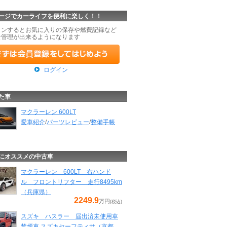
ージでカーライフを便利に楽しく！！
インするとお気に入りの保存や燃費記録など
な管理が出来るようになります
ログイン
た車
マクラーレン 600LT
愛車紹介
/
パーツレビュー
/
整備手帳
にオススメの中古車
マクラーレン 600LT 右ハンド
ル フロントリフター 走行8495km
（兵庫県）
2249.9
万円
(税込)
スズキ ハスラー 届出済未使用車
禁煙車 スズキセーフティサ（京都