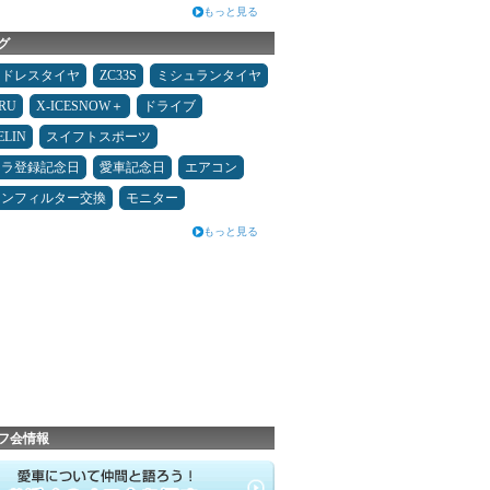
もっと見る
グ
ッドレスタイヤ
ZC33S
ミシュランタイヤ
RU
X-ICESNOW＋
ドライブ
ELIN
スイフトスポーツ
カラ登録記念日
愛車記念日
エアコン
コンフィルター交換
モニター
もっと見る
フ会情報