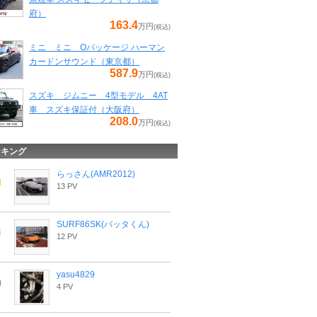
府）
163.4
万円
(税込)
ミニ ミニ Oパッケージ ハーマン
カードンサウンド（東京都）
587.9
万円
(税込)
スズキ ジムニー 4型モデル 4AT
車 スズキ保証付（大阪府）
208.0
万円
(税込)
ンキング
らっさん(AMR2012)
13 PV
SURF86SK(バッタくん)
12 PV
yasu4829
4 PV