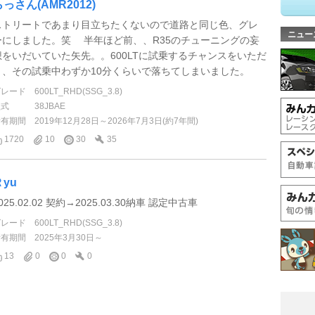
らっさん(AMR2012)
ストリートであまり目立ちたくないので道路と同じ色、グレ
ニュー
ーにしました。笑 半年ほど前、、R35のチューニングの妄
想をいだいていた矢先。。600LTに試乗するチャンスをいただ
き、その試乗中わずか10分くらいで落ちてしまいました。
グレード
600LT_RHD(SSG_3.8)
型式
38JBAE
所有期間
2019年12月28日～2026年7月3日(約7年間)
1720
10
30
35
Ｒyu
025.02.02 契約→2025.03.30納車 認定中古車
グレード
600LT_RHD(SSG_3.8)
所有期間
2025年3月30日～
13
0
0
0