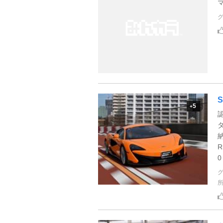
5
+
R
0