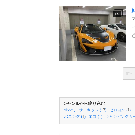
j
4
+
前へ
ジャンルから絞り込む
すべて
サーキット (
17
)
ゼロヨン (
1
)
バニング (
1
)
エコ (
1
)
キャンピングカー