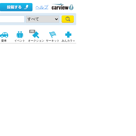
ヘルプ
愛車
イベント
オークション
サーキット
みんカラ＋