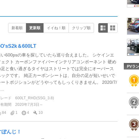
新着順
更新順
イイね！順
クリップ順
O'sS2k＆600LT
軽い600psの車を探していたら巡り合えました。 シケインエ
フェクト カーボンファイバーインテリアコンポーネント 硬め
PVラ
の足と食い過ぎるタイヤはストリートでは完全にオーバース
ペックです。 純正カーボンシートは、自分の足が短いせいで
シートポジションがどうやってもしっくりきません。 2020/7/
...
グレード
600LT_RHD(SSG_3.8)
所有期間
2020年7月3日～
84
1
4
10
すぽんじ！