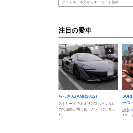
注目の愛車
5
+
らっさん(AMR2012)
SUR
ース
ストリートであまり目立ちたくない
ので道路と同じ色、グレーにしまし
認定中
た。 ...
2日 