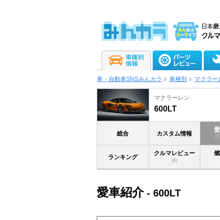
車・自動車SNSみんカラ
車種別
マクラー
マクラーレン
600LT
総合
カスタム情報
クルマレビュー
ランキング
(9)
愛車紹介
- 600LT