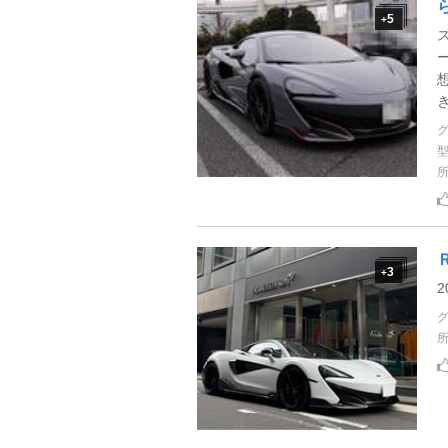
5
+
3
+
2