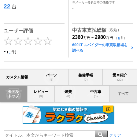
※メーカー発表当時の価格です
22
台
-
中古車支払総額
（税込）
ユーザー評価
2360
2980
～
万円
万円
（
5
件）
600LT スパイダーの車買取相場を
-
調べる
(
-
件)
パーツ
整備手帳
愛車紹介
カスタム情報
(5)
(0)
(22)
モデル
レビュー
燃費
中古車
すべて
トップ
(0)
(0)
(5)
クリア