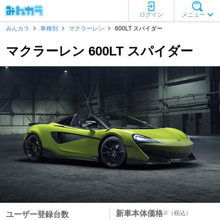
ログイン
メニュー
みんカラ
車種別
マクラーレン
600LT スパイダー
マクラーレン 600LT スパイダー
新車本体価格
※
（税込）
ユーザー登録台数