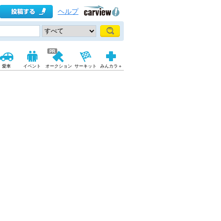
ヘルプ
愛車
イベント
オークション
サーキット
みんカラ＋