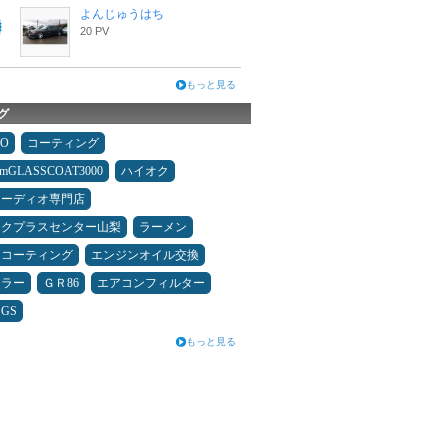
よんじゅうはち
20 PV
もっと見る
グ
MO
コーティング
umGLASSCOAT3000
ハイオク
オーディオ専門店
ックプラスセンター山梨
ラーメン
スコーティング
エンジンオイル交換
ュラー
ＧＲ86
エアコンフィルター
GS
もっと見る