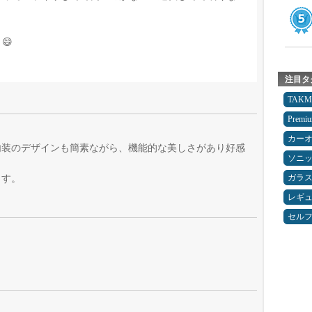
😄
注目タ
TAK
Premi
カー
内装のデザインも簡素ながら、機能的な美しさがあり好感
ソニ
ます。
ガラ
レギ
セルフ