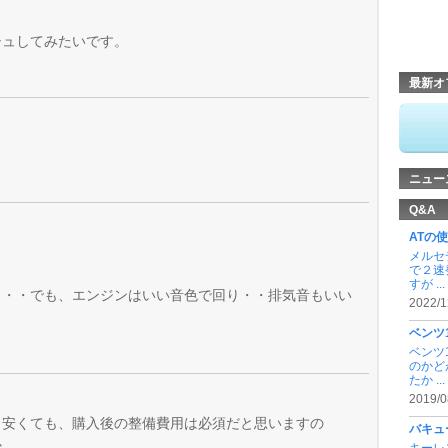
。
シュしてみたいです。
最新オ
ニュー
Q&A
ATの
メルセ
で２速
すが ...
・・・でも、エンジンはいい音色で回り・・排気音もいい
2022/1
ベンツ
ベンツ
のかど
たか ...
2019/0
も安くても、購入後の整備費用は必須だと思いますの
バキュ
か。