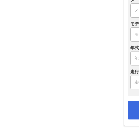
メー
モデ
年式
走行