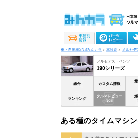
車・自動車SNSみんカラ
車種別
メルセデ
メルセデス・ベンツ
190シリーズ
総合
カスタム情報
クルマレビュー
ランキング
(108)
ある種のタイムマシン