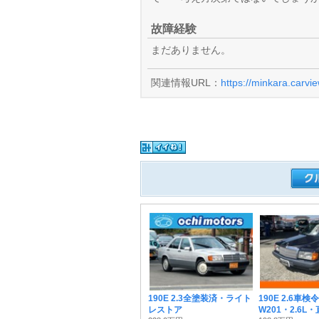
故障経験
まだありません。
関連情報URL：
https://minkara.carvi
190E 2.3全塗装済・ライト
190E 2.6車
レストア
W201・2.6L・直