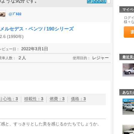
のような気分です。
マイペ
@ﾌﾞﾙﾈﾛ
ログ
様々
メルセデス・ベンツ / 190シリーズ
2.6 (1990年)
2022年3月1日
レビュー日：
最近見
２人
レジャー
乗車人数：
使用目的：
あなた
り心地
：
3
積載性
：
3
燃費
：
3
価格
：
3
ズ感と、すっきりとした美を感じるかたちでしょうか。