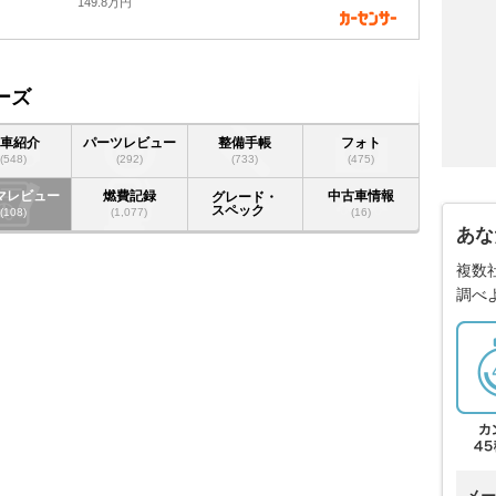
149.8万円
ーズ
愛車紹介
パーツレビュー
整備手帳
フォト
(548)
(292)
(733)
(475)
マレビュー
燃費記録
中古車情報
グレード・
スペック
(108)
(1,077)
(16)
あな
複数
調べ