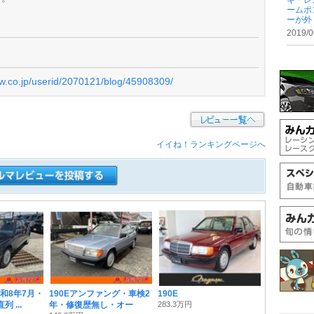
キーレ
ームポ
ーが外 .
2019/0
ew.co.jp/userid/2070121/blog/45908309/
イイね！ランキングページへ
検令和8年7月・
190Eアンファング・車検2
190E
列 ...
年・修復歴無し・オー
283.3万円