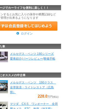
ージでカーライフを便利に楽しく！！
インするとお気に入りの保存や燃費記録など
な管理が出来るようになります
ログイン
た車
メルセデス・ベンツ 190シリーズ
愛車紹介
/
パーツレビュー
/
整備手帳
にオススメの中古車
メルセデス・ベンツ 190クラス
全塗装済・ライトレストア（広島
県）
228.0
万円
(税込)
マツダ CX-5 ワンオーナー 全周
囲カメラ ETC 衝突（埼玉県）