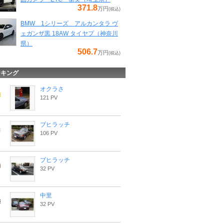
371.8
万円
(税込)
BMW 1シリーズ アルカンタラ ヴ
ェガンザ黒 18AW タイヤプ（神奈川
県）
506.7
万円
(税込)
ンキング
オクラさ
121 PV
ブヒラッチ
106 PV
ブヒラッチ
32 PV
中里
32 PV