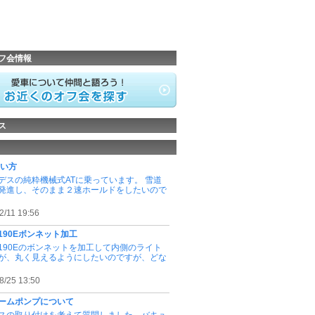
フ会情報
ス
使い方
デスの純粋機械式ATに乗っています。 雪道
発進し、そのまま２速ホールドをしたいので
2/11 19:56
190Eボンネット加工
190Eのボンネットを加工して内側のライト
が、丸く見えるようにしたいのですが、どな
8/25 13:50
ームポンプについて