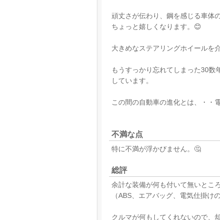
頑丈さが伝わり、鋼を感じる車体
ちょっと嬉しくなります。😊
大きめなステアリングホイールを介
もうすっかり忘れてしまった30数
しています。
この間の自動車の進化とは、・・
不満な点
特に不満が浮かびません。🤔
総評
余計な装備が何も付いて無いとこ
（ABS、エアバッグ、電気仕掛け
クルマが何もしてくれないので、