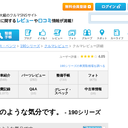
ブログ
イイね！
レビュー
フォト
グループ
スポット
カーライフ
ス・ベンツ
190シリーズ
クルマレビュー
クルマレビュー詳細
4.05
ユーザー評価：
190シリーズの車買取相場を調べる
愛車紹介
パーツレビュー
整備手帳
フォト
(548)
(292)
(733)
(475)
燃費記録
Q&A
中古車情報
グレード・
スペック
(1,077)
(10)
(16)
のような気分です。
- 190シリーズ