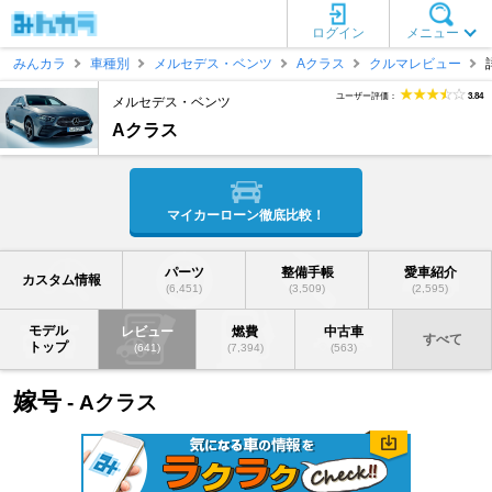
ログイン
メニュー
みんカラ
車種別
メルセデス・ベンツ
Aクラス
クルマレビュー
ユーザー評価：
3.84
メルセデス・ベンツ
Aクラス
マイカーローン徹底比較！
パーツ
整備手帳
愛車紹介
カスタム情報
(6,451)
(3,509)
(2,595)
モデル
レビュー
燃費
中古車
すべて
トップ
(641)
(7,394)
(563)
嫁号
- Aクラス