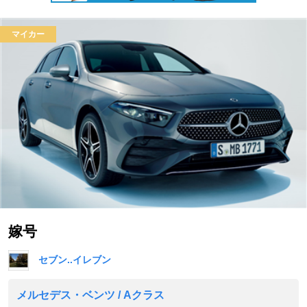
マイカー
嫁号
セブン..イレブン
メルセデス・ベンツ / Aクラス