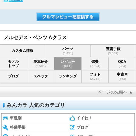
メルセデス・ベンツ Aクラス
パーツ
整備手帳
カスタム情報
(6,451)
(3,509)
モデル
愛車紹介
レビュー
燃費
Q&A
トップ
(2,595)
(641)
(7,394)
(284)
フォト
中古車
ブログ
スペック
ランキング
(2,742)
(563)
ページの先頭へ ▲
みんカラ 人気のカテゴリ
車種別
イイね！
整備手帳
ブログ