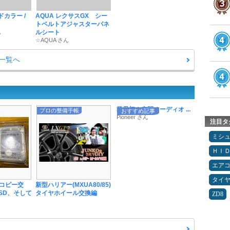
ドカラー /
AQUA レクサスGX シー
トベルトアジャスターパネ
ん
ルシート
☆AQUA さん
一覧へ
業界初！空間オーディオ ...
プロの整備手帳
おすすめ記事
Pioneer さん
注目タ
ミシ
ＨＩ
エア
タイ
コピー交
新型ハリアー(MXUA80/85)
SD、そして
タイヤホイール交換編
ZD8