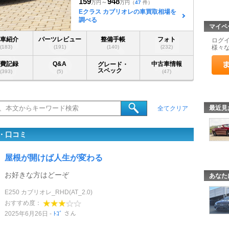
159
948
～
万円
万円
（
47
件）
Eクラス カブリオレの車買取相場を
調べる
マイペ
愛車紹介
パーツレビュー
整備手帳
フォト
ログ
(183)
(191)
(140)
(232)
様々
燃費記録
Q&A
中古車情報
グレード・
スペック
(393)
(5)
(47)
最近見
全てクリア
・口コミ
屋根が開けば人生が変わる
お好きな方はどーぞ
あなた
E250 カブリオレ_RHD(AT_2.0)
おすすめ度：
2025年6月26日
ﾄｺﾞ
さん