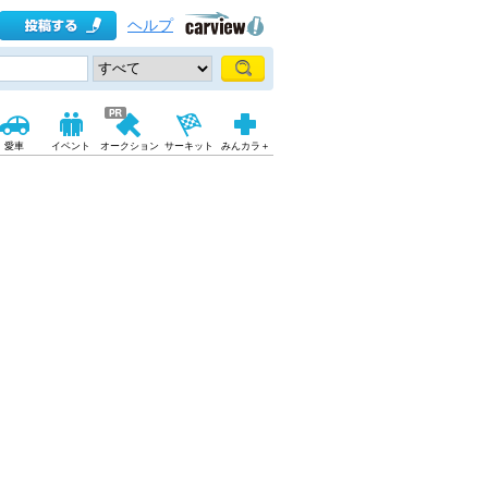
ヘルプ
愛車
イベント
オークション
サーキット
みんカラ＋