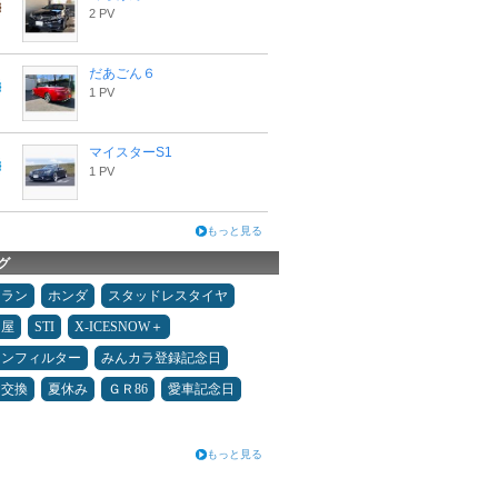
2 PV
だあごん６
1 PV
マイスターS1
1 PV
もっと見る
グ
ュラン
ホンダ
スタッドレスタイヤ
Ｄ屋
STI
X-ICESNOW＋
コンフィルター
みんカラ登録記念日
ヤ交換
夏休み
ＧＲ86
愛車記念日
もっと見る