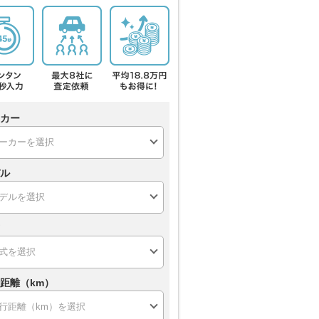
カー
ル
距離（km）