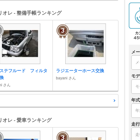
リオレ - 整備手帳ランキング
メー
ステフルード フィルタ
ラジエーターホース交換
モデ
換
bayani さん
ni さん
年式
オレ - 愛車ランキング
走行