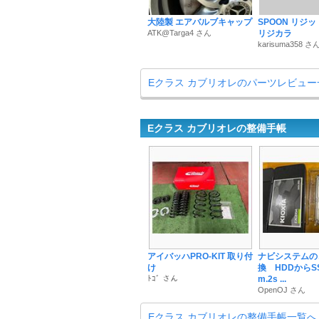
大陸製 エアバルブキャップ
SPOON リジッ
ATK@Targa4 さん
リジカラ
karisuma358 さ
Eクラス カブリオレのパーツレビュー
Eクラス カブリオレの整備手帳
アイバッハPRO-KIT 取り付
ナビシステムの
け
換 HDDからS
ﾄｺﾞ さん
m.2s ...
OpenOJ さん
Eクラス カブリオレの整備手帳一覧へ