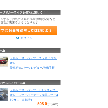
ージでカーライフを便利に楽しく！！
インするとお気に入りの保存や燃費記録など
な管理が出来るようになります
ログイン
た車
メルセデス・ベンツ Eクラス カブリ
オレ
愛車紹介
/
パーツレビュー
/
整備手帳
にオススメの中古車
メルセデス・ベンツ Eクラスカブリ
オレ レザーパッケージ赤黒レザー3
60カ ...（京都府）
508.0
万円
(税込)