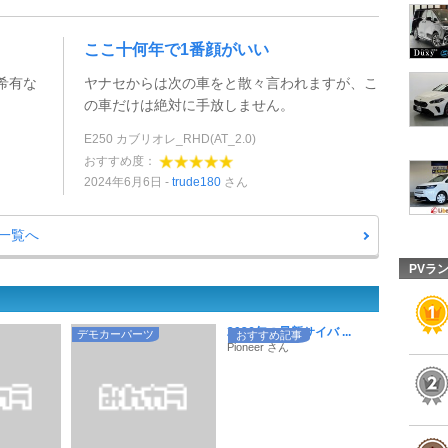
ここ十何年で1番顔がいい
希有な
ヤナセからは次の車をと散々言われますが、こ
の車だけは絶対に手放しません。
E250 カブリオレ_RHD(AT_2.0)
おすすめ度：
2024年6月6日
trude180
さん
一覧へ
PVラ
2026年の最新サイバ ...
デモカーパーツ
おすすめ記事
Pioneer さん