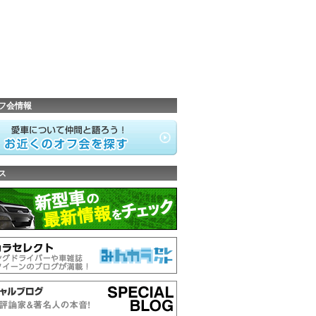
フ会情報
ス