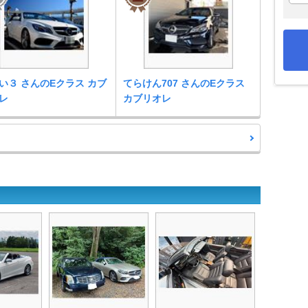
い３ さんのEクラス カブ
てらけん707 さんのEクラス
レ
カブリオレ