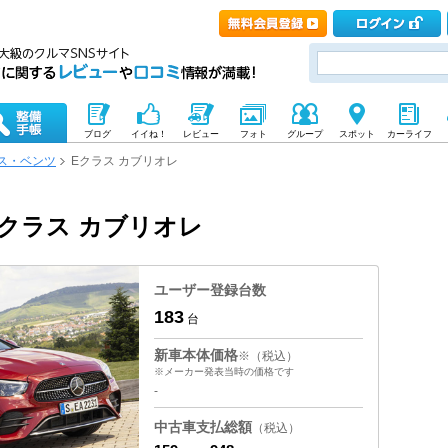
ブログ
イイね！
レビュー
フォト
グループ
スポット
カーライフ
ス・ベンツ
Eクラス カブリオレ
クラス カブリオレ
ユーザー登録台数
183
台
新車本体価格
※（税込）
※メーカー発表当時の価格です
-
中古車支払総額
（税込）