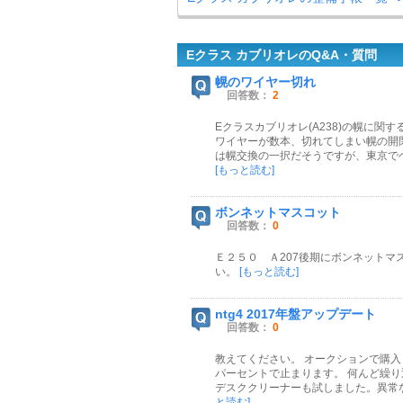
Eクラス カブリオレのQ&A・質問
幌のワイヤー切れ
回答数：
2
Eクラスカブリオレ(A238)の幌に
ワイヤーが数本、切れてしまい幌の開
は幌交換の一択だそうですが、東京でヘ
[もっと読む]
ボンネットマスコット
回答数：
0
Ｅ２５０ Ａ207後期にボンネット
い。
[もっと読む]
ntg4 2017年盤アップデート
回答数：
0
教えてください。 オークションで購入
パーセントで止まります。 何んど繰
デスククリーナーも試しました。異常
と読む]