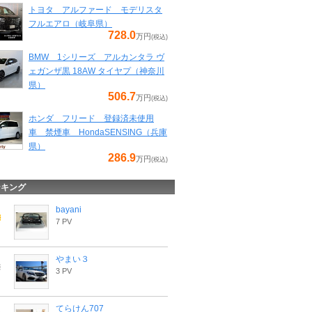
トヨタ アルファード モデリスタ
フルエアロ（岐阜県）
728.0
万円
(税込)
BMW 1シリーズ アルカンタラ ヴ
ェガンザ黒 18AW タイヤプ（神奈川
県）
506.7
万円
(税込)
ホンダ フリード 登録済未使用
車 禁煙車 HondaSENSING（兵庫
県）
286.9
万円
(税込)
ンキング
bayani
7 PV
やまい３
3 PV
てらけん707