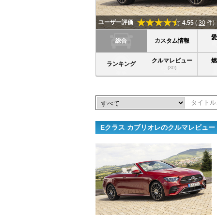
ユーザー評価
4.55
(
30
件)
総合
カスタム情報
クルマレビュー
ランキング
(30)
Eクラス カブリオレのクルマレビュー