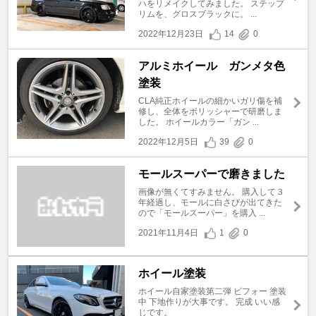
ハをリメイクしてみました。 ステップ
リムを、グロスブラックに。 ...
2022年12月23日
14
0
アルミホイール ガンメタ色
塗装
CLA純正ホイールの細かいガリ傷を補
修し、全体をポリッシャーで研磨しま
した。 ホイールカラー「ガン ...
2022年12月5日
39
0
モールスーパーで磨きました
画像が無くてすみません。 購入して３
年経過し、モールに白さびが出てきた
ので「モールスーパー」を購入 ...
2021年11月4日
1
0
ホイール塗装
ホイール自家塗装第二弾 ビフォー 塗装
中 下地作りが大事です。 完成 いい感
じです。