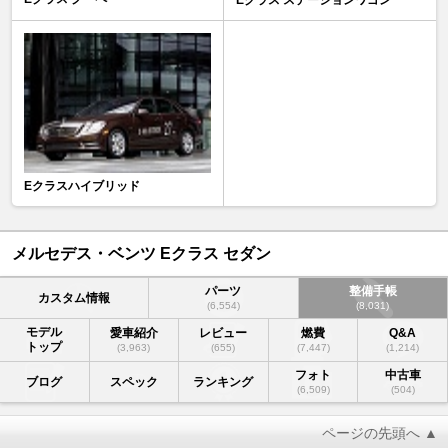
Eクラスハイブリッド
メルセデス・ベンツ Eクラス セダン
パーツ
整備手帳
カスタム情報
(6,554)
(8,031)
モデル
愛車紹介
レビュー
燃費
Q&A
トップ
(3,963)
(655)
(7,447)
(1,214)
フォト
中古車
ブログ
スペック
ランキング
(6,509)
(504)
ページの先頭へ ▲