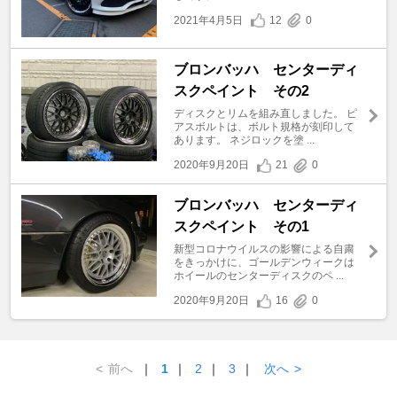
2021年4月5日
12
0
ブロンバッハ センターディ
スクペイント その2
ディスクとリムを組み直しました。 ピ
アスボルトは、ボルト規格が刻印して
あります。 ネジロックを塗 ...
2020年9月20日
21
0
ブロンバッハ センターディ
スクペイント その1
新型コロナウイルスの影響による自粛
をきっかけに、ゴールデンウィークは
ホイールのセンターディスクのペ ...
2020年9月20日
16
0
<
前へ
｜
1
｜
2
｜
3
｜
次へ
>