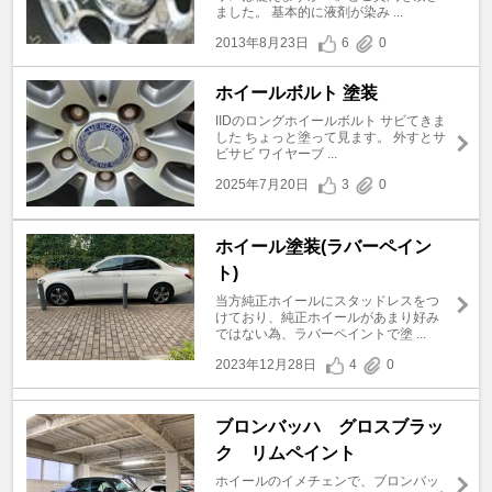
ました。 基本的に液剤が染み ...
2013年8月23日
6
0
ホイールボルト 塗装
IIDのロングホイールボルト サビてきま
した ちょっと塗って見ます。 外すとサ
ビサビ ワイヤーブ ...
2025年7月20日
3
0
ホイール塗装(ラバーペイン
ト)
当方純正ホイールにスタッドレスをつ
けており、純正ホイールがあまり好み
ではない為、ラバーペイントで塗 ...
2023年12月28日
4
0
ブロンバッハ グロスブラッ
ク リムペイント
ホイールのイメチェンで、ブロンバッ