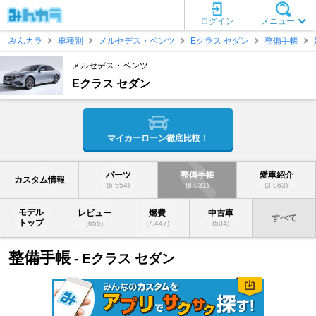
ログイン
メニュー
みんカラ
車種別
メルセデス・ベンツ
Eクラス セダン
整備手帳
メルセデス・ベンツ
Eクラス セダン
マイカーローン徹底比較！
パーツ
整備手帳
愛車紹介
カスタム情報
(6,554)
(8,031)
(3,963)
モデル
レビュー
燃費
中古車
すべて
トップ
(655)
(7,447)
(504)
整備手帳
- Eクラス セダン