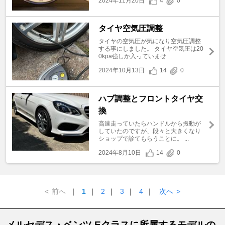
2024年11月20日
4
0
タイヤ空気圧調整
タイヤの空気圧が気になり空気圧調整
する事にしました。 タイヤ空気圧は20
0kpa強しか入っていませ ...
2024年10月13日
14
0
ハブ調整とフロントタイヤ交
換
高速走っていたらハンドルから振動が
していたのですが、段々と大きくなり
ショップで診てもらうことに。 ...
2024年8月10日
14
0
<
前へ
｜
1
｜
2
｜
3
｜
4
｜
次へ
>
メルセデス・ベンツ Eクラスに所属するモデルの