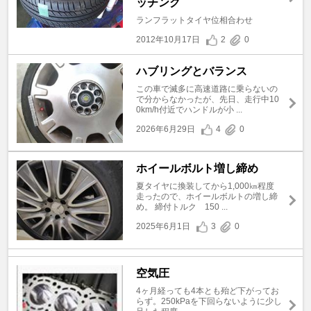
ッチング
ランフラットタイヤ位相合わせ
2012年10月17日
2
0
ハブリングとバランス
この車で滅多に高速道路に乗らないの
で分からなかったが、先日、走行中10
0km/h付近でハンドルが小 ...
2026年6月29日
4
0
ホイールボルト増し締め
夏タイヤに換装してから1,000㎞程度
走ったので、ホイールボルトの増し締
め。 締付トルク 150 ...
2025年6月1日
3
0
空気圧
4ヶ月経っても4本とも殆ど下がってお
らず。250kPaを下回らないように少し