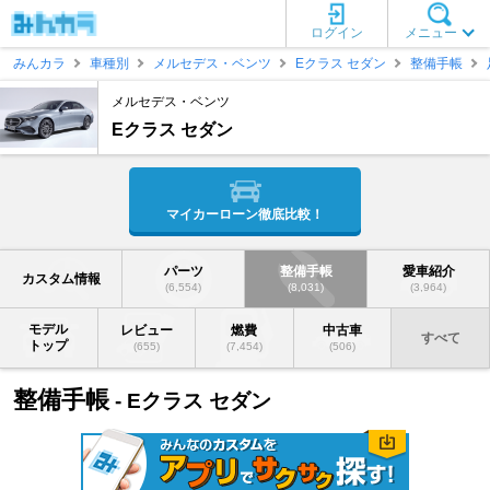
ログイン
メニュー
みんカラ
車種別
メルセデス・ベンツ
Eクラス セダン
整備手帳
メルセデス・ベンツ
Eクラス セダン
マイカーローン徹底比較！
パーツ
整備手帳
愛車紹介
カスタム情報
(6,554)
(8,031)
(3,964)
モデル
レビュー
燃費
中古車
すべて
トップ
(655)
(7,454)
(506)
整備手帳
- Eクラス セダン