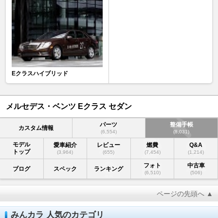
Eクラスハイブリッド
メルセデス・ベンツ Eクラス セダン
パーツ
整備手帳
カスタム情報
(6,554)
(8,031)
モデル
愛車紹介
レビュー
燃費
Q&A
トップ
(3,964)
(655)
(7,454)
(1,214)
フォト
中古車
ブログ
スペック
ランキング
(6,510)
(506)
ページの先頭へ ▲
みんカラ 人気のカテゴリ