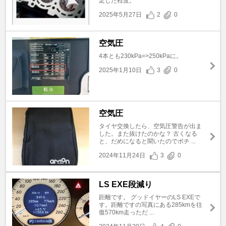
足した程度。
2025年5月27日
2
0
空気圧
4本とも230kPa=>250kPaに。
2025年1月10日
3
0
空気圧
タイヤ交換したら、空気圧警告が出ま
した。また抜けたのかな？ 古くなる
と、だめになると聞いたのでポチ ...
2024年11月24日
3
0
LS EXE段減り
距離です。 グッドイヤーのLS EXEで
す。距離ですの写真にある285kmを往
復570km走っただ ...