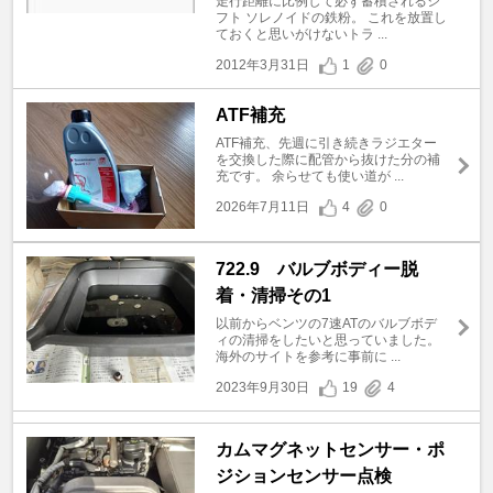
走行距離に比例して必ず蓄積されるシ
フト ソレノイドの鉄粉。 これを放置し
ておくと思いがけないトラ ...
2012年3月31日
1
0
ATF補充
ATF補充、先週に引き続きラジエター
を交換した際に配管から抜けた分の補
充です。 余らせても使い道が ...
2026年7月11日
4
0
722.9 バルブボディー脱
着・清掃その1
以前からベンツの7速ATのバルブボデ
ィの清掃をしたいと思っていました。
海外のサイトを参考に事前に ...
2023年9月30日
19
4
カムマグネットセンサー・ポ
ジションセンサー点検