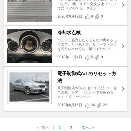
でした。 他、オイル交換も あ！ つい
でに リアのスモーク状ラ ...
2020年9月12日
9
0
冷却水点検
エンジン起動したらこんなの出ちゃっ
たので。とりあえず、リザーブタンク
を見たら半分くらい減ってたので ...
2018年11月4日
5
0
電子制御式A/Tのリセット方
法
電子制御式A/Tのリセット方法. １・全
ての窓、ドア、サンルーフを閉める
２・ イグニッション ...
2012年6月16日
24
22
<
前へ
｜
1
｜
2
｜
次へ
>