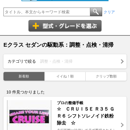
クリア
Eクラス セダンの駆動系：調整・点検・清掃
カテゴリで絞る
調整・点検・清掃
新着順
イイね！順
クリップ数順
10
件見つかりました
プロの整備手帳
☆ ＣＲＵＩＳＥ Ｒ３５ Ｇ
Ｒ６ シフトソレノイド鉄粉
除去 ☆