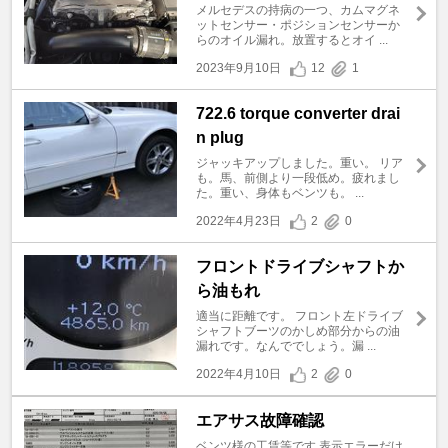
メルセデスの持病の一つ、カムマグネ
ットセンサー・ポジションセンサーか
らのオイル漏れ。放置するとオイ ...
2023年9月10日
12
1
722.6 torque converter drai
n plug
ジャッキアップしました。重い。 リア
も。馬、前側より一段低め。疲れまし
た。重い、身体もベンツも。 ...
2022年4月23日
2
0
フロントドライブシャフトか
ら油もれ
適当に距離です。 フロント左ドライブ
シャフトブーツのかしめ部分からの油
漏れです。なんででしょう。漏 ...
2022年4月10日
2
0
エアサス故障確認
ベンツ様の工賃等です 表示エラーだけ