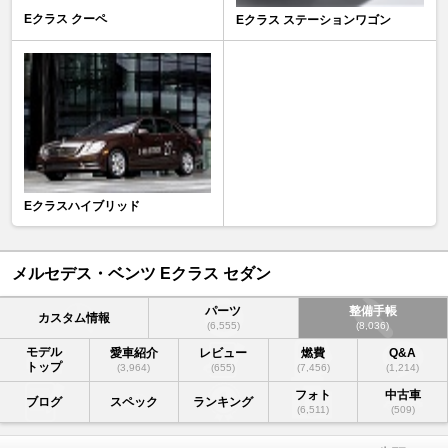
Eクラス クーペ
Eクラス ステーションワゴン
Eクラスハイブリッド
メルセデス・ベンツ Eクラス セダン
パーツ
整備手帳
カスタム情報
(6,555)
(8,036)
モデル
愛車紹介
レビュー
燃費
Q&A
トップ
(3,964)
(655)
(7,456)
(1,214)
フォト
中古車
ブログ
スペック
ランキング
(6,511)
(509)