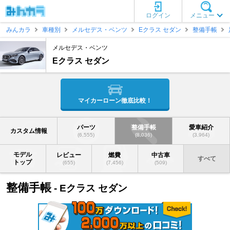
ログイン
メニュー
みんカラ
車種別
メルセデス・ベンツ
Eクラス セダン
整備手帳
メルセデス・ベンツ
Eクラス セダン
マイカーローン徹底比較！
パーツ
整備手帳
愛車紹介
カスタム情報
(6,555)
(8,036)
(3,964)
モデル
レビュー
燃費
中古車
すべて
トップ
(655)
(7,456)
(509)
整備手帳
- Eクラス セダン