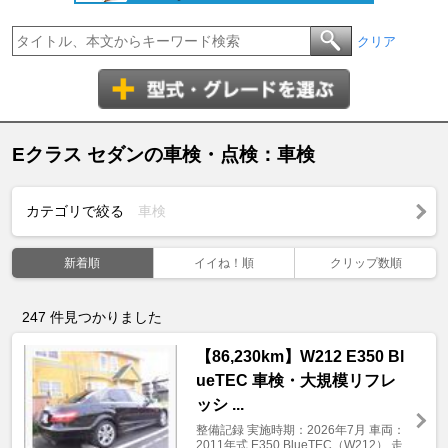
クリア
Eクラス セダンの車検・点検：車検
カテゴリで絞る
車検
新着順
イイね！順
クリップ数順
247
件見つかりました
【86,230km】W212 E350 Bl
ueTEC 車検・大規模リフレ
ッシ ...
整備記録 実施時期：2026年7月 車両：
2011年式 E350 BlueTEC（W212） 走