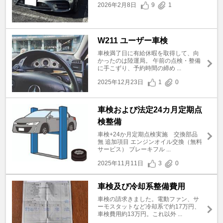
2026年2月8日
9
1
W211 ユーザー車検
車検満了日に有給休暇を取得して、向
かったのは陸運局。 午前の点検・整備
に手こずり、予約時間の締め ...
2025年12月23日
1
0
車検および法定24カ月定期点
検整備
車検+24か月定期点検実施 交換部品
無 追加項目 エンジンオイル交換（無料
サービス） ブレーキフル ...
2025年11月11日
3
0
車検及び冷却系整備費用
車検の請求きました。電動ファン、サ
ーモスタットなど冷却系で約17万円、
車検費用約13万円。これ以外 ...