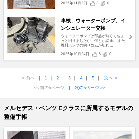
2025年11月2日
8
0
車検、ウォーターポンプ、イ
ンシュレーター交換
ウォーターポンプは部品が無くてちょ
っと困りましたが、何とか調達。 また
燃料ポンプの釣りゴムが切れ ...
2025年10月24日
6
0
<
前へ
｜
1
｜
2
｜
3
｜
4
｜
5
｜
次へ
>
<< 前の5ページ
｜
次の5ページ >>
メルセデス・ベンツ Eクラスに所属するモデルの
整備手帳