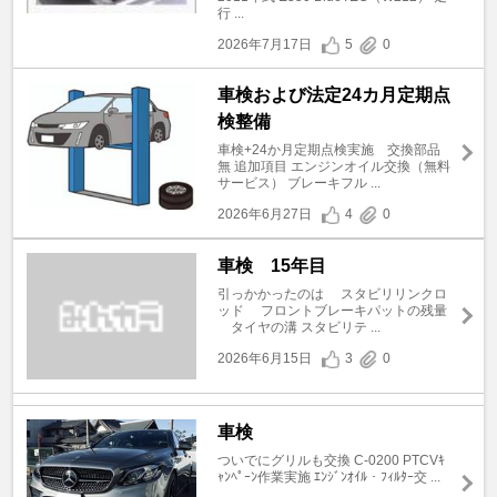
行 ...
2026年7月17日
5
0
車検および法定24カ月定期点
検整備
車検+24か月定期点検実施 交換部品
無 追加項目 エンジンオイル交換（無料
サービス） ブレーキフル ...
2026年6月27日
4
0
車検 15年目
引っかかったのは スタビリリンクロ
ッド フロントブレーキパットの残量
タイヤの溝 スタビリテ ...
2026年6月15日
3
0
車検
ついでにグリルも交換 C-0200 PTCVｷ
ｬﾝﾍﾟｰﾝ作業実施 ｴﾝｼﾞﾝｵｲﾙ・ﾌｨﾙﾀｰ交 ...