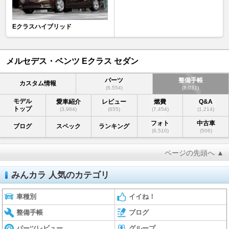
Eクラスハイブリッド
メルセデス・ベンツ Eクラス セダン
パーツ
整備手帳
カスタム情報
(6,554)
(8,031)
モデル
愛車紹介
レビュー
燃費
Q&A
トップ
(3,964)
(655)
(7,454)
(1,214)
フォト
中古車
ブログ
スペック
ランキング
(6,510)
(506)
ページの先頭へ ▲
みんカラ 人気のカテゴリ
車種別
イイね！
整備手帳
ブログ
パーツレビュー
グループ