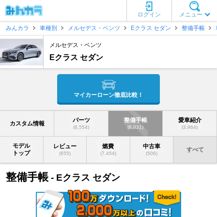
ログイン
メニュー
みんカラ
車種別
メルセデス・ベンツ
Eクラス セダン
整備手帳
メルセデス・ベンツ
Eクラス セダン
マイカーローン徹底比較！
パーツ
整備手帳
愛車紹介
カスタム情報
(6,554)
(8,031)
(3,964)
モデル
レビュー
燃費
中古車
すべて
トップ
(655)
(7,454)
(506)
整備手帳
- Eクラス セダン