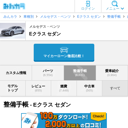
ログイン
メニュー
みんカラ
車種別
メルセデス・ベンツ
Eクラス セダン
整備手帳
メルセデス・ベンツ
Eクラス セダン
マイカーローン徹底比較！
パーツ
整備手帳
愛車紹介
カスタム情報
(6,554)
(8,031)
(3,964)
モデル
レビュー
燃費
中古車
すべて
トップ
(655)
(7,449)
(505)
整備手帳
- Eクラス セダン