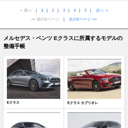
<
前へ
｜
1
｜
2
｜
3
｜
4
｜
5
｜
次へ
>
<< 前の5ページ
｜
次の5ページ >>
メルセデス・ベンツ Eクラスに所属するモデルの
整備手帳
Eクラス
Eクラス カブリオレ