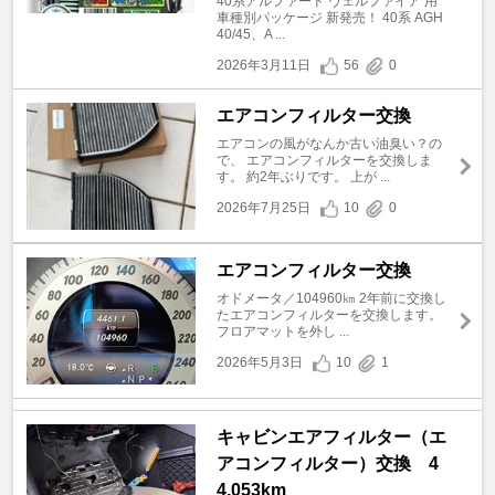
40系アルファード ヴェルファイア 用
車種別パッケージ 新発売！ 40系 AGH
40/45、A ...
2026年3月11日
56
0
エアコンフィルター交換
エアコンの風がなんか古い油臭い？の
で、 エアコンフィルターを交換しま
す。 約2年ぶりです。 上が ...
2026年7月25日
10
0
エアコンフィルター交換
オドメータ／104960㎞ 2年前に交換し
たエアコンフィルターを交換します。
フロアマットを外し ...
2026年5月3日
10
1
キャビンエアフィルター（エ
アコンフィルター）交換 4
4,053km