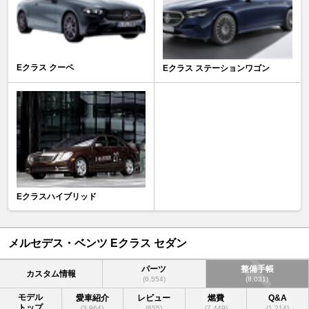
Eクラス クーペ
Eクラス ステーションワゴン
Eクラスハイブリッド
メルセデス・ベンツ Eクラス セダン
パーツ
整備手帳
カスタム情報
(6,554)
(8,031)
モデル
愛車紹介
レビュー
燃費
Q&A
トップ
(3,964)
(655)
(7,449)
(1,214)