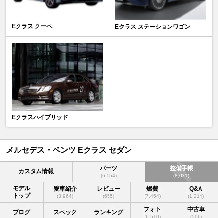
Eクラス クーペ
Eクラス ステーションワゴン
Eクラスハイブリッド
メルセデス・ベンツ Eクラス セダン
パーツ
整備手帳
カスタム情報
(6,554)
(8,031)
モデル
愛車紹介
レビュー
燃費
Q&A
トップ
(3,964)
(655)
(7,454)
(1,214)
フォト
中古車
ブログ
スペック
ランキング
(6,510)
(506)