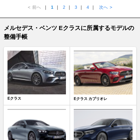
<
前へ
｜
1
｜
2
｜
3
｜
4
｜
次へ
>
メルセデス・ベンツ Eクラスに所属するモデルの
整備手帳
Eクラス
Eクラス カブリオレ