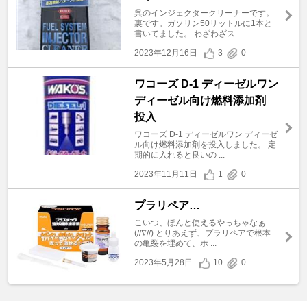
呉のインジェクタークリーナーです。
裏です。ガソリン50リットルに1本と
書いてました。 わざわざス ...
2023年12月16日
3
0
ワコーズ D-1 ディーゼルワン
ディーゼル向け燃料添加剤
投入
ワコーズ D-1 ディーゼルワン ディーゼ
ル向け燃料添加剤を投入しました。 定
期的に入れると良いの ...
2023年11月11日
1
0
プラリペア…
こいつ、ほんと使えるやっちゃなぁ…
(//∇//) とりあえず、プラリペアで根本
の亀裂を埋めて、ホ ...
2023年5月28日
10
0