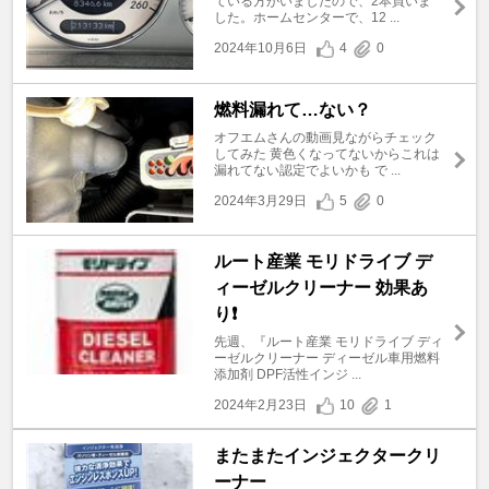
ている方がいましたので、2本買いま
した。ホームセンターで、12 ...
2024年10月6日
4
0
燃料漏れて…ない？
オフエムさんの動画見ながらチェック
してみた 黄色くなってないからこれは
漏れてない認定でよいかも で ...
2024年3月29日
5
0
ルート産業 モリドライブ デ
ィーゼルクリーナー 効果あ
り❗️
先週、『ルート産業 モリドライブ ディ
ーゼルクリーナー ディーゼル車用燃料
添加剤 DPF活性インジ ...
2024年2月23日
10
1
またまたインジェクタークリ
ーナー