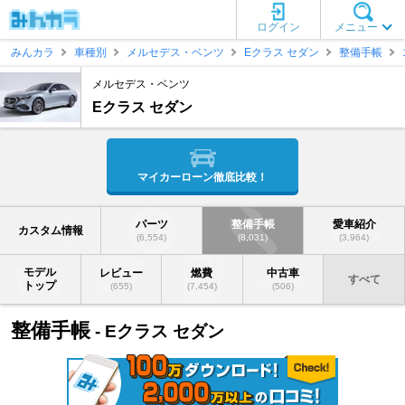
ログイン
メニュー
みんカラ
車種別
メルセデス・ベンツ
Eクラス セダン
整備手帳
メルセデス・ベンツ
Eクラス セダン
マイカーローン徹底比較！
パーツ
整備手帳
愛車紹介
カスタム情報
(6,554)
(8,031)
(3,964)
モデル
レビュー
燃費
中古車
すべて
トップ
(655)
(7,454)
(506)
整備手帳
- Eクラス セダン