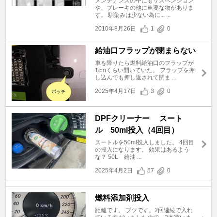
メンテナンスの中にもサスペンション
や、ブレーキの他に重要な物がありま
す。 馴染みは少ない為に... ...
2010年8月26日
1
0
給油口フラップが閉まらない
車を降りたら燃料給油口のフラップが
1cmくらい開いていた。 フラップを押
し込んでも押し返されて閉ま ...
2025年4月17日
3
0
DPFクリーナー スート
ル 50ml投入（4回目）
スートルを50ml投入しました。 4回目
の投入になります。 効果はあるよう
な？ 50L 給油 ...
2025年4月2日
57
0
燃料添加剤投入
距離です。 ブツです。2回連続で入れ