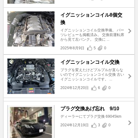
イグニッションコイル8個交
換
イグニッションコイル交換準備。 パー
ツレビューも掲載済み。 交換前運転席
から見て左バンク。 交換に ...
2025年8月9日
5
0
イグニッションコイル交換
プラグを変えたけどプルプルが直らな
いのでイグニッションコイル交換 古い
イグニッションコイルです。 ...
2024年12月20日
6
0
プラグ交換あげ忘れ 9/10
ディーラーにてプラグ交換 69045km
2024年12月19日
3
0