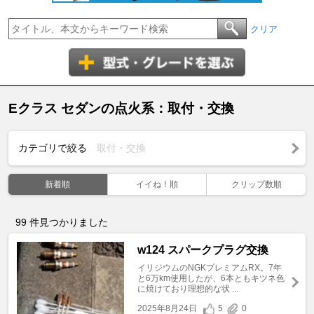
クリア
Eクラス セダンの点火系：取付・交換
カテゴリで絞る
取付・交換
新着順
イイね！順
クリップ数順
99
件見つかりました
w124 スパークプラグ交換
イリジウムのNGKプレミアムRX。7年
と6万km使用したが、6本ともキツネ色
に焼けており理想的な状 ...
2025年8月24日
5
0