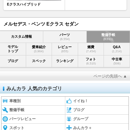
Eクラスハイブリッド
メルセデス・ベンツ Eクラス セダン
パーツ
整備手帳
カスタム情報
(6,554)
(8,031)
モデル
愛車紹介
レビュー
燃費
Q&A
トップ
(3,964)
(655)
(7,454)
(1,214)
フォト
中古車
ブログ
スペック
ランキング
(6,510)
(506)
ページの先頭へ ▲
みんカラ 人気のカテゴリ
車種別
イイね！
整備手帳
ブログ
パーツレビュー
グループ
スポット
みんカラ＋