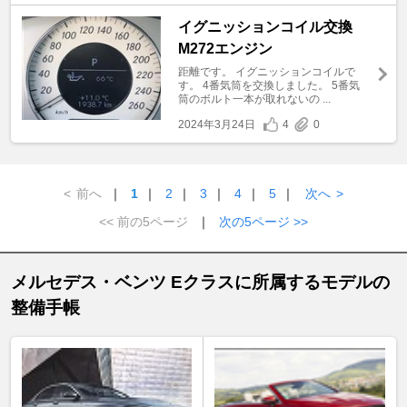
イグニッションコイル交換
M272エンジン
距離です。 イグニッションコイルで
す。 4番気筒を交換しました。 5番気
筒のボルト一本が取れないの ...
2024年3月24日
4
0
<
前へ
｜
1
｜
2
｜
3
｜
4
｜
5
｜
次へ
>
<< 前の5ページ
｜
次の5ページ >>
メルセデス・ベンツ Eクラスに所属するモデルの
整備手帳