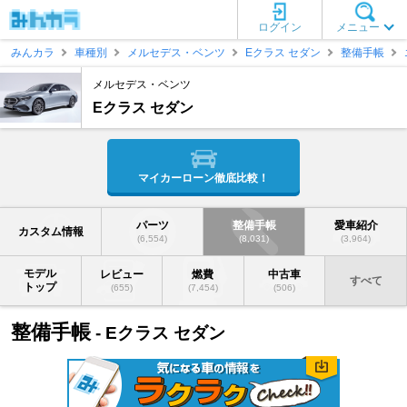
ログイン
メニュー
みんカラ
車種別
メルセデス・ベンツ
Eクラス セダン
整備手帳
メルセデス・ベンツ
Eクラス セダン
マイカーローン徹底比較！
パーツ
整備手帳
愛車紹介
カスタム情報
(6,554)
(8,031)
(3,964)
モデル
レビュー
燃費
中古車
すべて
トップ
(655)
(7,454)
(506)
整備手帳
- Eクラス セダン