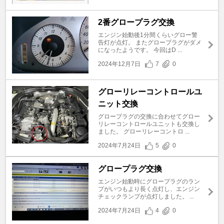
2番グロープラグ交換
エンジン始動後1分間くらいグロー警
告灯が点灯。 またグロープラグがダメ
になったようです。 今回はD ...
2024年12月7日
7
0
グローリレーコントロールユ
ニット交換
グロープラグの交換に合わせてグロー
リレーコントロールユニットも交換し
ました。 グローリレーコントロ ...
2024年7月24日
5
0
グロープラグ交換
エンジン始動時にグロープラグのラン
プがいつもより長く点灯し、エンジン
チェックランプが点灯しました。 ...
2024年7月24日
4
0