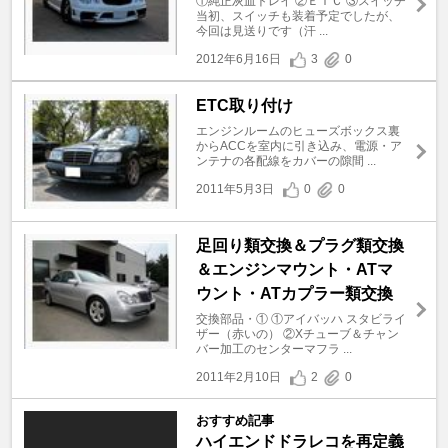
①純正灰皿トレイ ②ＥＴＣ ③スイッチ
当初、スイッチも装着予定でしたが、
今回は見送りです（汗 ...
2012年6月16日
3
0
ETC取り付け
エンジンルームのヒューズボックス裏
からACCを室内に引き込み、電源・ア
ンテナの各配線をカバーの隙間 ...
2011年5月3日
0
0
足回り類交換＆プラグ類交換
＆エンジンマウント・ATマ
ウント・ATカプラー類交換
交換部品・① ①アイバッハ スタビライ
ザー（赤いの） ②Xチューブ＆チャン
バー加工のセンターマフラ ...
2011年2月10日
2
0
おすすめ記事
ハイエンドドラレコを再定義