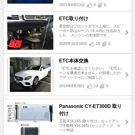
2021年6月13日
9
0
ETC取り付け
受信部はフロントガラス上端に、スピ
ーカー部はルーフパネル内に仕込みま
した。 カンジンの本体部です ...
2020年10月19日
10
0
ETC本体交換
『ETCを確認してください』 『ETCレ
ーンを通過出来ません』が頻発したの
でディーラーにご相談した ...
2019年6月28日
13
0
Panasonic CY-ET300D 取り
付け
工賃 ¥18,165 (取り付け、セットアッ
プ手数料 ¥16,065) (セットアップ、カ
ード申請 ...