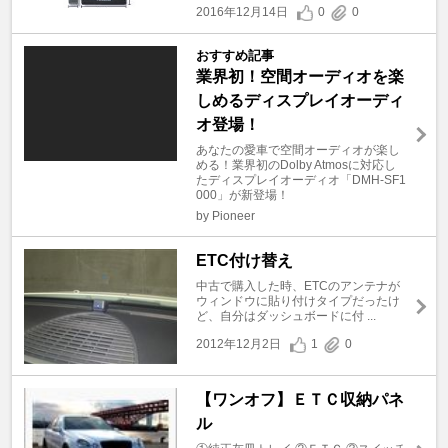
2016年12月14日
0
0
おすすめ記事
業界初！空間オーディオを楽
しめるディスプレイオーディ
オ登場！
あなたの愛車で空間オーディオが楽し
める！業界初のDolby Atmosに対応し
たディスプレイオーディオ「DMH-SF1
000」が新登場！
by Pioneer
ETC付け替え
中古で購入した時、ETCのアンテナが
ウィンドウに貼り付けタイプだったけ
ど、自分はダッシュボードに付 ...
2012年12月2日
1
0
【ワンオフ】ＥＴＣ収納パネ
ル