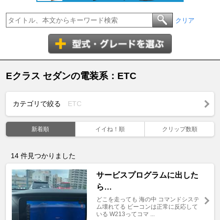
クリア
Eクラス セダンの電装系：ETC
カテゴリで絞る
ETC
新着順
イイね！順
クリップ数順
14
件見つかりました
サービスプログラムに出した
ら…
どこを走っても 海の中 コマンドシステ
ム壊れてる ビーコンは正常に反応して
いる W213ってコマ ...