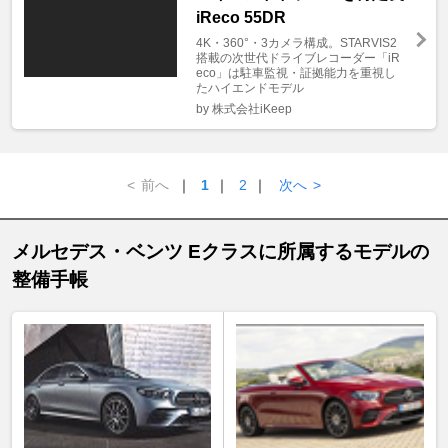
iReco 55DR
4K・360°・3カメラ構成。STARVIS2
搭載の次世代ドライブレコーダー「iR
eco」は駐車監視・証拠能力を重視し
たハイエンドモデル
by 株式会社iKeep
<
前へ
｜
1
｜
2
｜
次へ
>
メルセデス・ベンツ Eクラスに所属するモデルの
整備手帳