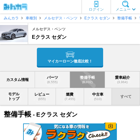
ログイン
メニュー
みんカラ
車種別
メルセデス・ベンツ
Eクラス セダン
整備手帳
メルセデス・ベンツ
Eクラス セダン
マイカーローン徹底比較！
パーツ
整備手帳
愛車紹介
カスタム情報
(6,555)
(8,032)
(3,964)
モデル
レビュー
燃費
中古車
すべて
トップ
(655)
(7,455)
(510)
整備手帳
- Eクラス セダン